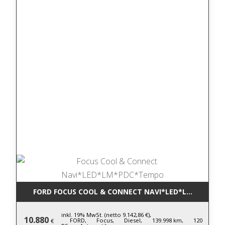
FORD FOCUS COOL & CONNECT NAVI*LED*LM*PDC*T
inkl. 19% MwSt. (netto 9.142,86 €),
10.880
FORD,
Focus,
Diesel,
139.998 km,
120
€