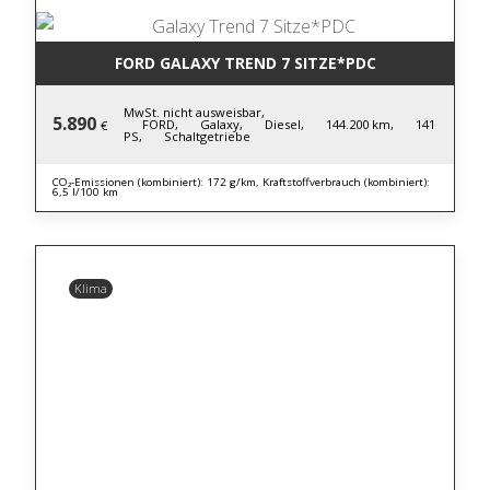
FORD GALAXY TREND 7 SITZE*PDC
MwSt. nicht ausweisbar,
5.890
FORD,
Galaxy,
Diesel,
144.200 km,
141
€
PS,
Schaltgetriebe
CO₂-Emissionen (kombiniert): 172 g/km, Kraftstoffverbrauch (kombiniert):
6,5 l/100 km
Klima