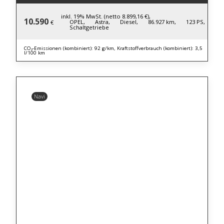
inkl. 19% MwSt. (netto 8.899,16 €),
10.590
OPEL,
Astra,
Diesel,
86.927 km,
123 PS,
€
Schaltgetriebe
CO₂-Emissionen (kombiniert): 92 g/km, Kraftstoffverbrauch (kombiniert): 3,5
l/100 km
Navi