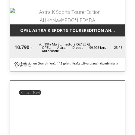
OPEL ASTRA K SPORTS TOUREREDITION AHK*NAVI*P
inkl. 19% MwSt. (netto 9.067,23 €),
10.790
OPEL,
Astra,
Diesel,
99.995 km,
123 PS,
€
Automatik
CO₂-Emissionen (kombiniert): 112 g/km, Kraftstoffverbrauch (kombiniert):
4,2 l/100 km
Klima | Navi