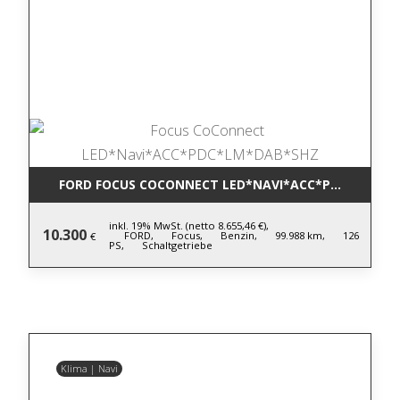
FORD FOCUS COCONNECT LED*NAVI*ACC*PDC*LM*DA
inkl. 19% MwSt. (netto 8.655,46 €),
10.300
FORD,
Focus,
Benzin,
99.988 km,
126
€
PS,
Schaltgetriebe
Klima | Navi