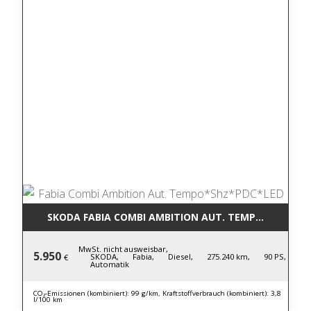
SKODA FABIA COMBI AMBITION AUT. TEMPO*SHZ*PD
MwSt. nicht ausweisbar,
5.950
SKODA,
Fabia,
Diesel,
275.240 km,
90 PS,
€
Automatik
CO₂-Emissionen (kombiniert): 99 g/km, Kraftstoffverbrauch (kombiniert): 3,8
l/100 km