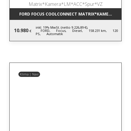
FORD FOCUS COOLCONNECT MATRIX*KAMERA*LM*AC
inkl. 19% MwSt. (netto 9.226,89 €),
10.980
FORD,
Focus,
Diesel,
158.231 km,
120
€
PS,
Automatik
Klima | Navi