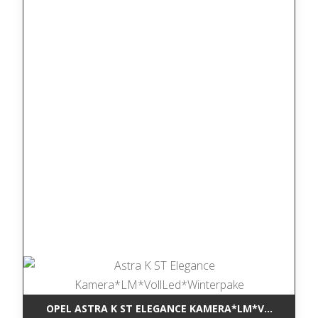
OPEL ASTRA K ST ELEGANCE KAMERA*LM*VOLLLED*W