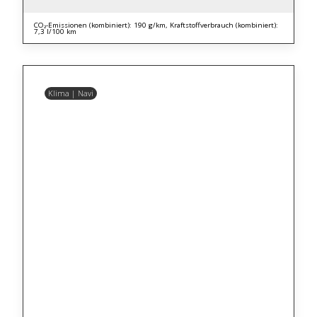
CO₂-Emissionen (kombiniert): 190 g/km, Kraftstoffverbrauch (kombiniert):
7,3 l/100 km
Klima | Navi