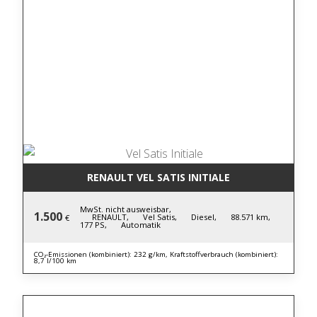
RENAULT VEL SATIS INITIALE
MwSt. nicht ausweisbar,
1.500
RENAULT,
Vel Satis,
Diesel,
88.571 km,
€
177 PS,
Automatik
CO₂-Emissionen (kombiniert): 232 g/km, Kraftstoffverbrauch (kombiniert):
8,7 l/100 km