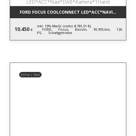
FORD FOCUS COOLCONNECT LED*ACC*NAVI*DAB*KA
inkl. 19% MwSt. (netto 8.781,51 €),
10.450
FORD,
Focus,
Benzin,
95.955 km,
126
€
PS,
Schaltgetriebe
Klima | Navi