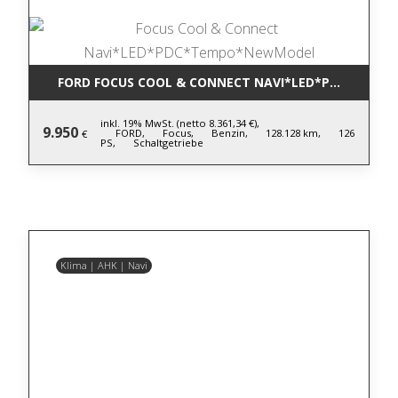
FORD FOCUS COOL & CONNECT NAVI*LED*PDC*TEM
inkl. 19% MwSt. (netto 8.361,34 €),
9.950
FORD,
Focus,
Benzin,
128.128 km,
126
€
PS,
Schaltgetriebe
Klima | AHK | Navi