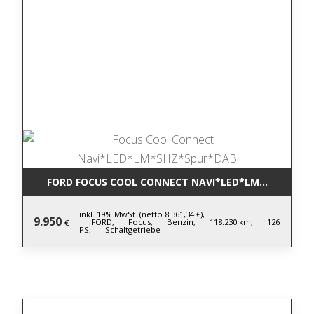
FORD FOCUS COOL CONNECT NAVI*LED*LM*SHZ*SPU
inkl. 19% MwSt. (netto 8.361,34 €),
9.950
FORD,
Focus,
Benzin,
118.230 km,
126
€
PS,
Schaltgetriebe