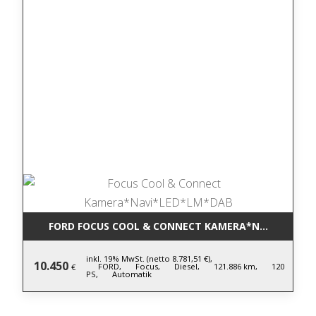
FORD FOCUS COOL & CONNECT KAMERA*NAVI*LED*L
inkl. 19% MwSt. (netto 8.781,51 €),
10.450
FORD,
Focus,
Diesel,
121.886 km,
120
€
PS,
Automatik