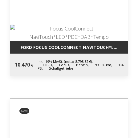
FORD FOCUS COOLCONNECT NAVITOUCH*LED*PDC*D
inkl. 19% MwSt. (netto 8.798,32 €),
10.470
FORD,
Focus,
Benzin,
99.986 km,
126
€
PS,
Schaltgetriebe
Navi