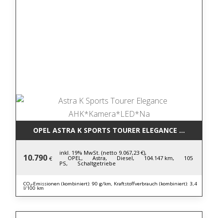
OPEL ASTRA K SPORTS TOURER ELEGANCE AHK*KAM
inkl. 19% MwSt. (netto 9.067,23 €),
10.790
OPEL,
Astra,
Diesel,
104.147 km,
105
€
PS,
Schaltgetriebe
CO₂-Emissionen (kombiniert): 90 g/km, Kraftstoffverbrauch (kombiniert): 3,4
l/100 km