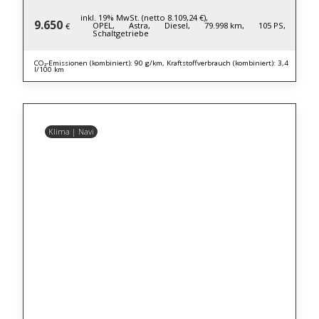
inkl. 19% MwSt. (netto 8.109,24 €),
9.650
OPEL,
Astra,
Diesel,
79.998 km,
105 PS,
€
Schaltgetriebe
CO₂-Emissionen (kombiniert): 90 g/km, Kraftstoffverbrauch (kombiniert): 3,4
l/100 km
Klima | Navi