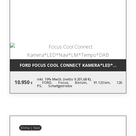
FORD FOCUS COOL CONNECT KAMERA*LED*NAVI*LM
inkl. 19% MwSt. (netto 9.201,68 €),
10.950
FORD,
Focus,
Benzin,
91.123 km,
126
€
PS,
Schaltgetriebe
Klima | Navi