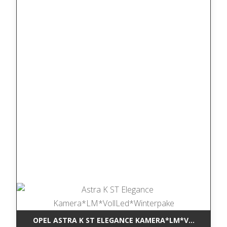
OPEL ASTRA K ST ELEGANCE KAMERA*LM*VOLLLED*W