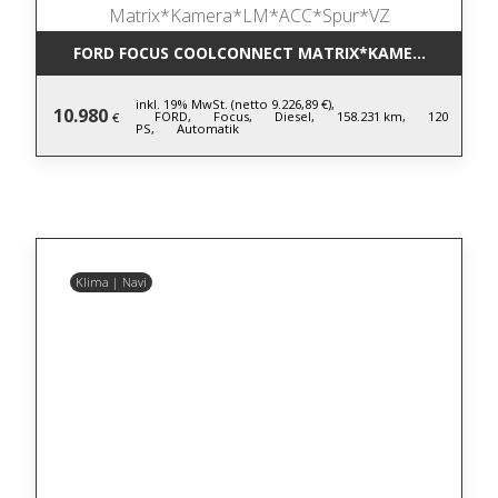
FORD FOCUS COOLCONNECT MATRIX*KAMERA*LM*AC
inkl. 19% MwSt. (netto 9.226,89 €),
10.980
FORD,
Focus,
Diesel,
158.231 km,
120
€
PS,
Automatik
Klima | Navi