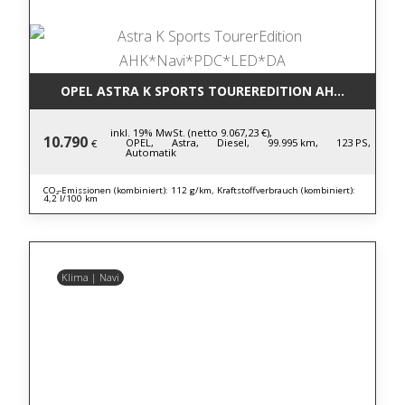
OPEL ASTRA K SPORTS TOUREREDITION AHK*NAVI*P
inkl. 19% MwSt. (netto 9.067,23 €),
10.790
OPEL,
Astra,
Diesel,
99.995 km,
123 PS,
€
Automatik
CO₂-Emissionen (kombiniert): 112 g/km, Kraftstoffverbrauch (kombiniert):
4,2 l/100 km
Klima | Navi