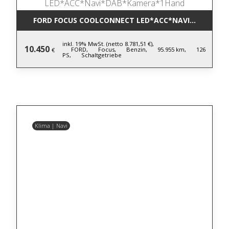
FORD FOCUS COOLCONNECT LED*ACC*NAVI*DAB*KA
inkl. 19% MwSt. (netto 8.781,51 €),
10.450
FORD,
Focus,
Benzin,
95.955 km,
126
€
PS,
Schaltgetriebe
Klima | Navi