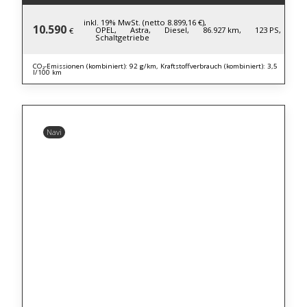
inkl. 19% MwSt. (netto 8.899,16 €),
10.590
OPEL,
Astra,
Diesel,
86.927 km,
123 PS,
€
Schaltgetriebe
CO₂-Emissionen (kombiniert): 92 g/km, Kraftstoffverbrauch (kombiniert): 3,5
l/100 km
Navi