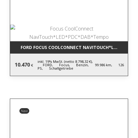
FORD FOCUS COOLCONNECT NAVITOUCH*LED*PDC*D
inkl. 19% MwSt. (netto 8.798,32 €),
10.470
FORD,
Focus,
Benzin,
99.986 km,
126
€
PS,
Schaltgetriebe
Navi