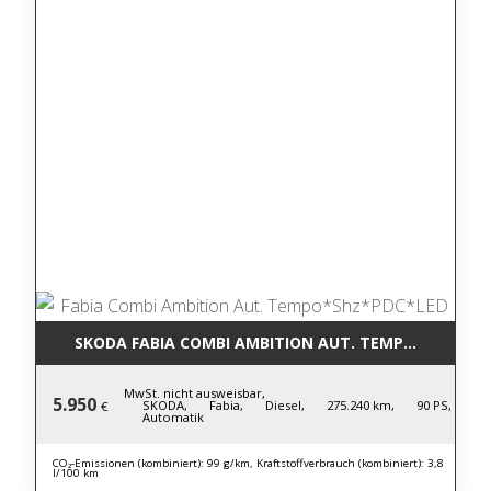
SKODA FABIA COMBI AMBITION AUT. TEMPO*SHZ*PD
MwSt. nicht ausweisbar,
5.950
SKODA,
Fabia,
Diesel,
275.240 km,
90 PS,
€
Automatik
CO₂-Emissionen (kombiniert): 99 g/km, Kraftstoffverbrauch (kombiniert): 3,8
l/100 km