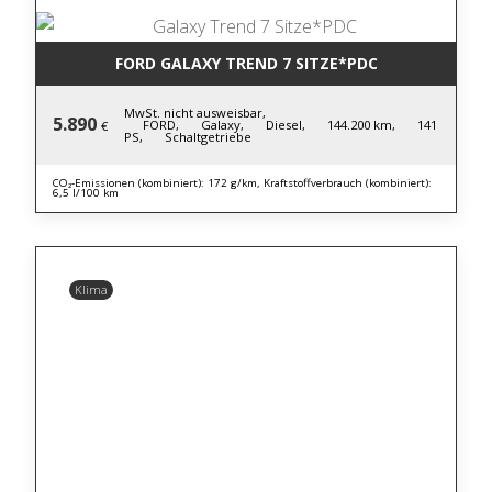
FORD GALAXY TREND 7 SITZE*PDC
MwSt. nicht ausweisbar,
5.890
FORD,
Galaxy,
Diesel,
144.200 km,
141
€
PS,
Schaltgetriebe
CO₂-Emissionen (kombiniert): 172 g/km, Kraftstoffverbrauch (kombiniert):
6,5 l/100 km
Klima