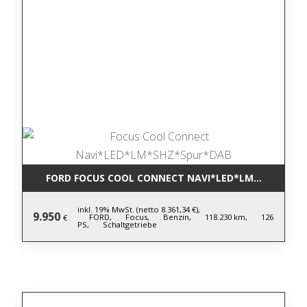
FORD FOCUS COOL CONNECT NAVI*LED*LM*SHZ*SPU
inkl. 19% MwSt. (netto 8.361,34 €),
9.950
FORD,
Focus,
Benzin,
118.230 km,
126
€
PS,
Schaltgetriebe