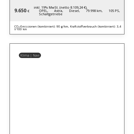
inkl. 19% MwSt. (netto 8.109,24 €),
9.650
OPEL,
Astra,
Diesel,
79.998 km,
105 PS,
€
Schaltgetriebe
CO₂-Emissionen (kombiniert): 90 g/km, Kraftstoffverbrauch (kombiniert): 3,4
l/100 km
Klima | Navi