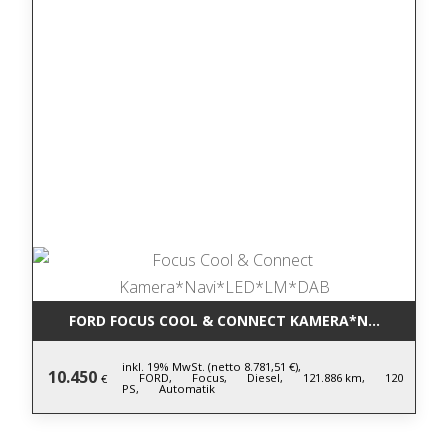
FORD FOCUS COOL & CONNECT KAMERA*NAVI*LED*L
inkl. 19% MwSt. (netto 8.781,51 €),
10.450
FORD,
Focus,
Diesel,
121.886 km,
120
€
PS,
Automatik