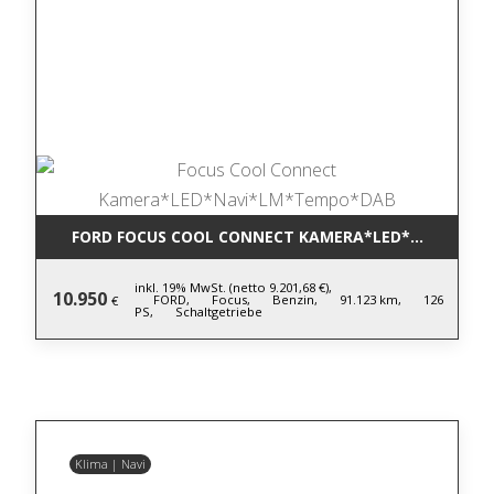
FORD FOCUS COOL CONNECT KAMERA*LED*NAVI*LM
inkl. 19% MwSt. (netto 9.201,68 €),
10.950
FORD,
Focus,
Benzin,
91.123 km,
126
€
PS,
Schaltgetriebe
Klima | Navi