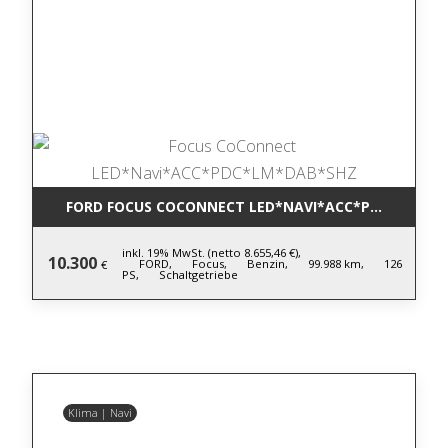
FORD FOCUS COCONNECT LED*NAVI*ACC*PDC*LM*DA
inkl. 19% MwSt. (netto 8.655,46 €),
10.300
FORD,
Focus,
Benzin,
99.988 km,
126
€
PS,
Schaltgetriebe
Klima | Navi