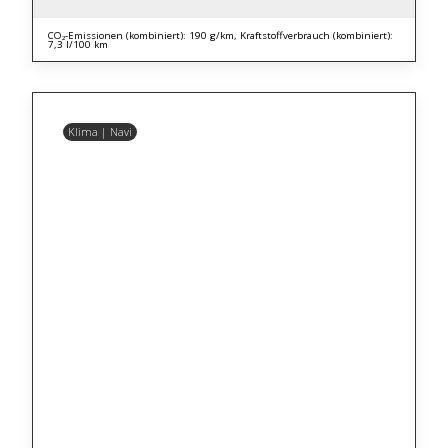
CO₂-Emissionen (kombiniert): 190 g/km, Kraftstoffverbrauch (kombiniert):
7,3 l/100 km
Klima | Navi