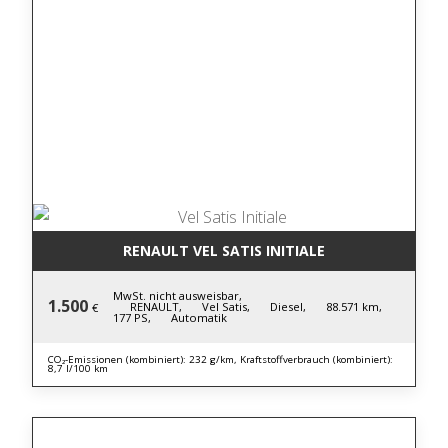
RENAULT VEL SATIS INITIALE
MwSt. nicht ausweisbar,
1.500
RENAULT,
Vel Satis,
Diesel,
88.571 km,
€
177 PS,
Automatik
CO₂-Emissionen (kombiniert): 232 g/km, Kraftstoffverbrauch (kombiniert):
8,7 l/100 km