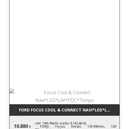
FORD FOCUS COOL & CONNECT NAVI*LED*LM*PDC*T
inkl. 19% MwSt. (netto 9.142,86 €),
10.880
FORD,
Focus,
Diesel,
139.998 km,
120
€