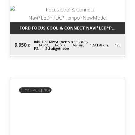
FORD FOCUS COOL & CONNECT NAVI*LED*PDC*TEM
inkl. 19% MwSt. (netto 8.361,34 €),
9.950
FORD,
Focus,
Benzin,
128.128 km,
126
€
PS,
Schaltgetriebe
Klima | AHK | Navi