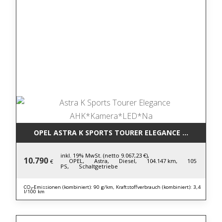
OPEL ASTRA K SPORTS TOURER ELEGANCE AHK*KAM
inkl. 19% MwSt. (netto 9.067,23 €),
10.790
OPEL,
Astra,
Diesel,
104.147 km,
105
€
PS,
Schaltgetriebe
CO₂-Emissionen (kombiniert): 90 g/km, Kraftstoffverbrauch (kombiniert): 3,4
l/100 km