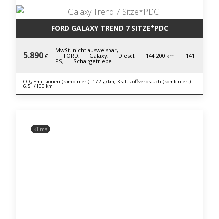
FORD GALAXY TREND 7 SITZE*PDC
MwSt. nicht ausweisbar,
5.890
FORD,
Galaxy,
Diesel,
144.200 km,
141
€
PS,
Schaltgetriebe
CO₂-Emissionen (kombiniert): 172 g/km, Kraftstoffverbrauch (kombiniert):
6,5 l/100 km
Klima