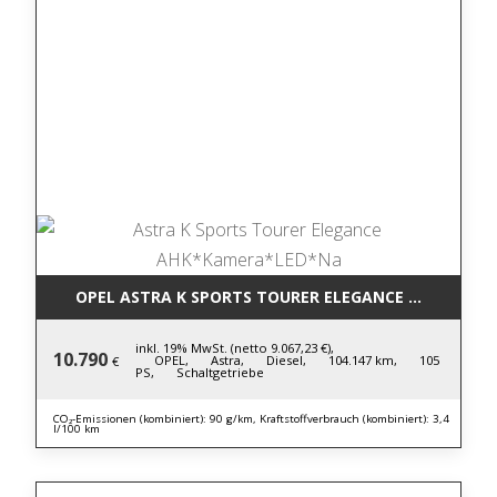
OPEL ASTRA K SPORTS TOURER ELEGANCE AHK*KAM
inkl. 19% MwSt. (netto 9.067,23 €),
10.790
OPEL,
Astra,
Diesel,
104.147 km,
105
€
PS,
Schaltgetriebe
CO₂-Emissionen (kombiniert): 90 g/km, Kraftstoffverbrauch (kombiniert): 3,4
l/100 km