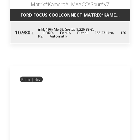
FORD FOCUS COOLCONNECT MATRIX*KAMERA*LM*AC
inkl. 19% MwSt. (netto 9.226,89 €),
10.980
FORD,
Focus,
Diesel,
158.231 km,
120
€
PS,
Automatik
Klima | Navi