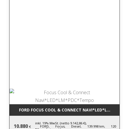
FORD FOCUS COOL & CONNECT NAVI*LED*LM*PDC*T
inkl. 19% MwSt. (netto 9.142,86 €),
10.880
FORD,
Focus,
Diesel,
139.998 km,
120
€