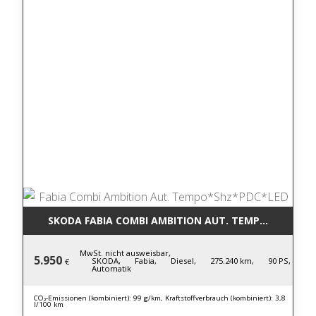
SKODA FABIA COMBI AMBITION AUT. TEMPO*SHZ*PD
MwSt. nicht ausweisbar,
5.950
SKODA,
Fabia,
Diesel,
275.240 km,
90 PS,
€
Automatik
CO₂-Emissionen (kombiniert): 99 g/km, Kraftstoffverbrauch (kombiniert): 3,8
l/100 km