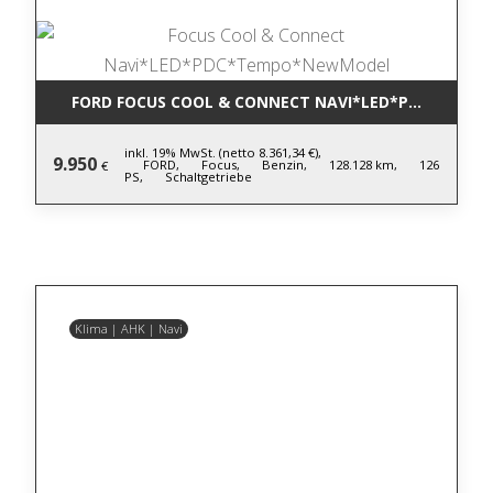
FORD FOCUS COOL & CONNECT NAVI*LED*PDC*TEM
inkl. 19% MwSt. (netto 8.361,34 €),
9.950
FORD,
Focus,
Benzin,
128.128 km,
126
€
PS,
Schaltgetriebe
Klima | AHK | Navi