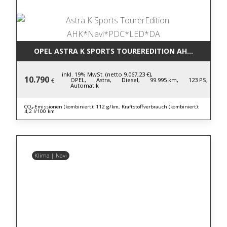
OPEL ASTRA K SPORTS TOUREREDITION AHK*NAVI*P
inkl. 19% MwSt. (netto 9.067,23 €),
10.790
OPEL,
Astra,
Diesel,
99.995 km,
123 PS,
€
Automatik
CO₂-Emissionen (kombiniert): 112 g/km, Kraftstoffverbrauch (kombiniert):
4,2 l/100 km
Klima | Navi