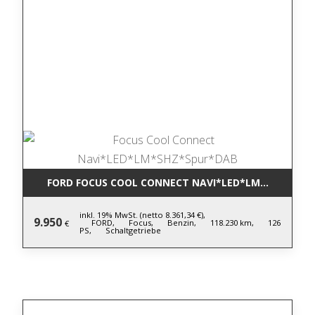
FORD FOCUS COOL CONNECT NAVI*LED*LM*SHZ*SPU
inkl. 19% MwSt. (netto 8.361,34 €),
9.950
FORD,
Focus,
Benzin,
118.230 km,
126
€
PS,
Schaltgetriebe