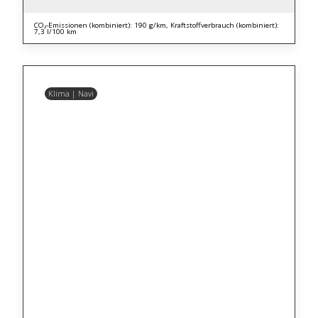
CO₂-Emissionen (kombiniert): 190 g/km, Kraftstoffverbrauch (kombiniert):
7,3 l/100 km
Klima | Navi