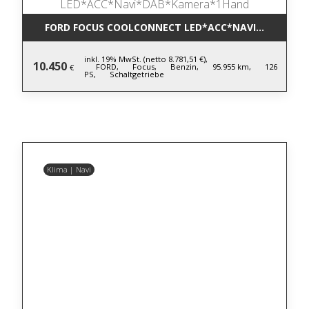
FORD FOCUS COOLCONNECT LED*ACC*NAVI*DAB*KA
inkl. 19% MwSt. (netto 8.781,51 €),
10.450
FORD,
Focus,
Benzin,
95.955 km,
126
€
PS,
Schaltgetriebe
Klima | Navi