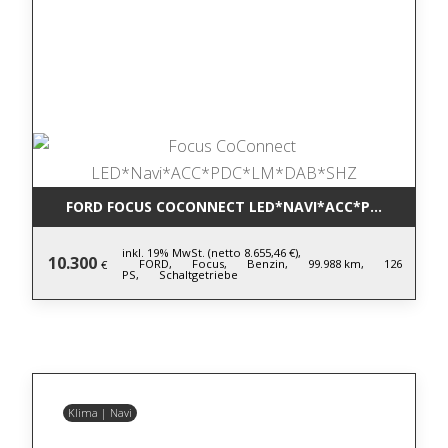
FORD FOCUS COCONNECT LED*NAVI*ACC*PDC*LM*DA
inkl. 19% MwSt. (netto 8.655,46 €),
10.300
FORD,
Focus,
Benzin,
99.988 km,
126
€
PS,
Schaltgetriebe
Klima | Navi