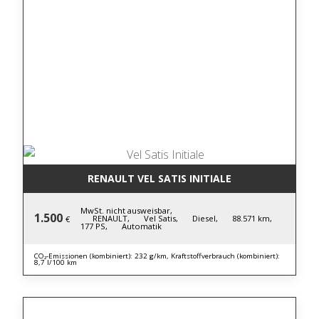
RENAULT VEL SATIS INITIALE
MwSt. nicht ausweisbar,
1.500
RENAULT,
Vel Satis,
Diesel,
88.571 km,
€
177 PS,
Automatik
CO₂-Emissionen (kombiniert): 232 g/km, Kraftstoffverbrauch (kombiniert):
8,7 l/100 km