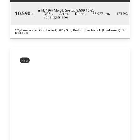
inkl. 19% MwSt. (netto 8.899,16 €),
10.590
OPEL,
Astra,
Diesel,
86.927 km,
123 PS,
€
Schaltgetriebe
CO₂-Emissionen (kombiniert): 92 g/km, Kraftstoffverbrauch (kombiniert): 3,5
l/100 km
Navi