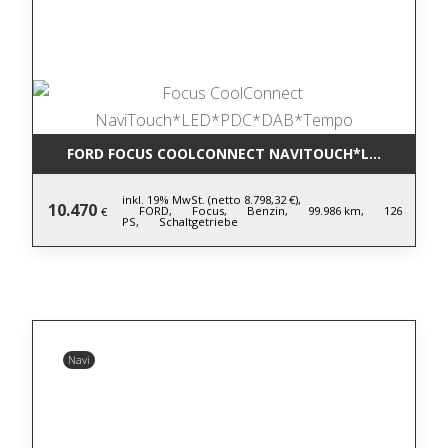
FORD FOCUS COOLCONNECT NAVITOUCH*LED*PDC*D
inkl. 19% MwSt. (netto 8.798,32 €),
10.470
FORD,
Focus,
Benzin,
99.986 km,
126
€
PS,
Schaltgetriebe
Navi