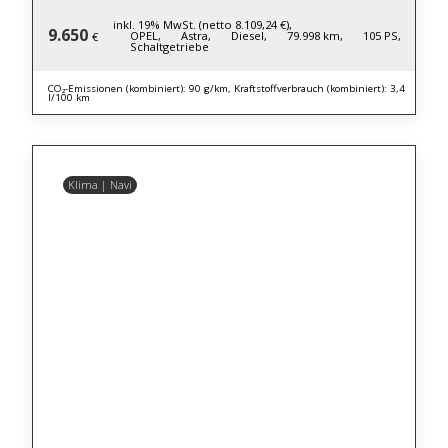
inkl. 19% MwSt. (netto 8.109,24 €),
9.650
OPEL,
Astra,
Diesel,
79.998 km,
105 PS,
€
Schaltgetriebe
CO₂-Emissionen (kombiniert): 90 g/km, Kraftstoffverbrauch (kombiniert): 3,4
l/100 km
Klima | Navi