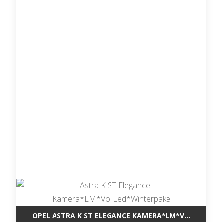
OPEL ASTRA K ST ELEGANCE KAMERA*LM*VOLLLED*W