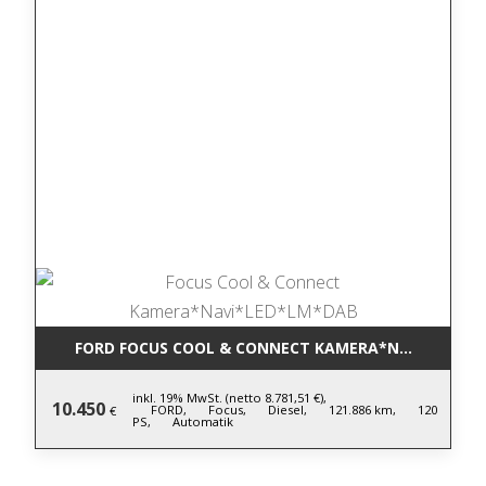
FORD FOCUS COOL & CONNECT KAMERA*NAVI*LED*L
inkl. 19% MwSt. (netto 8.781,51 €),
10.450
FORD,
Focus,
Diesel,
121.886 km,
120
€
PS,
Automatik