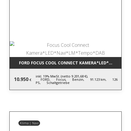
FORD FOCUS COOL CONNECT KAMERA*LED*NAVI*LM
inkl. 19% MwSt. (netto 9.201,68 €),
10.950
FORD,
Focus,
Benzin,
91.123 km,
126
€
PS,
Schaltgetriebe
Klima | Navi