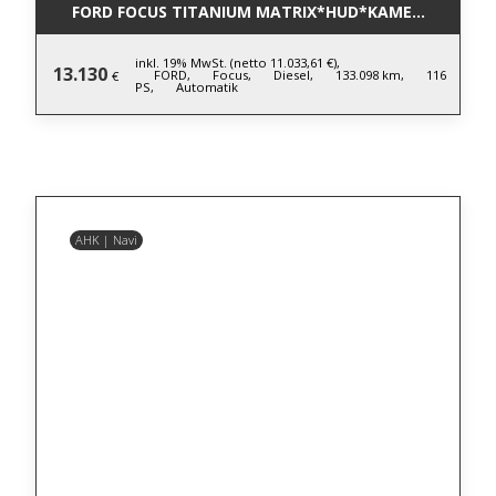
FORD FOCUS TITANIUM MATRIX*HUD*KAMERA*LM*AC
inkl. 19% MwSt. (netto 11.033,61 €),
13.130
FORD,
Focus,
Diesel,
133.098 km,
116
€
PS,
Automatik
AHK | Navi