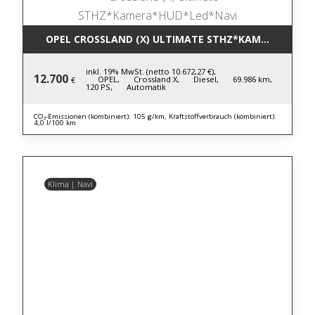
OPEL CROSSLAND (X) ULTIMATE STHZ*KAMERA*HUD*
inkl. 19% MwSt. (netto 10.672,27 €),
12.700
OPEL,
Crossland X,
Diesel,
69.986 km,
€
120 PS,
Automatik
CO₂-Emissionen (kombiniert): 105 g/km, Kraftstoffverbrauch (kombiniert):
4,0 l/100 km
Klima | Navi