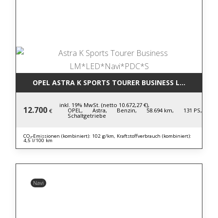
OPEL ASTRA K SPORTS TOURER BUSINESS LM*LED*NA
inkl. 19% MwSt. (netto 10.672,27 €),
12.700
OPEL,
Astra,
Benzin,
58.694 km,
131 PS,
€
Schaltgetriebe
CO₂-Emissionen (kombiniert): 102 g/km, Kraftstoffverbrauch (kombiniert):
4,5 l/100 km
Navi