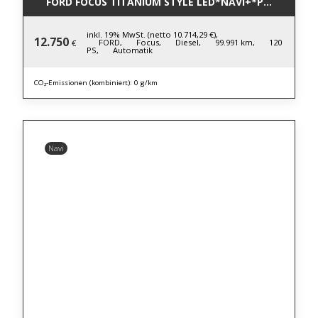
FORD FOCUS TITANIUM STYLE LED*NAVI+*PDC*WINTE
inkl. 19% MwSt. (netto 10.714,29 €),
12.750
FORD,
Focus,
Diesel,
99.991 km,
120
€
PS,
Automatik
CO₂-Emissionen (kombiniert): 0 g/km
Navi