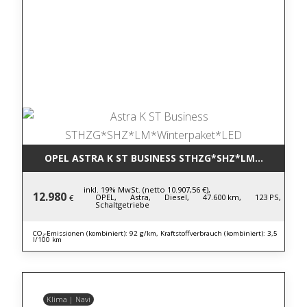
OPEL ASTRA K ST BUSINESS STHZG*SHZ*LM*WINTERP
inkl. 19% MwSt. (netto 10.907,56 €),
12.980
OPEL,
Astra,
Diesel,
47.600 km,
123 PS,
€
Schaltgetriebe
CO₂-Emissionen (kombiniert): 92 g/km, Kraftstoffverbrauch (kombiniert): 3,5
l/100 km
Klima | Navi