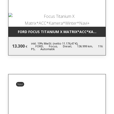
FORD FOCUS TITANIUM X MATRIX*ACC*KAMERA*WIN
inkl. 19% MwSt. (netto 11.176,47 €),
13.300
FORD,
Focus,
Diesel,
136.999 km,
116
€
PS,
Automatik
Navi