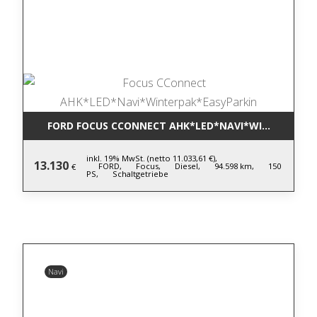
FORD FOCUS CCONNECT AHK*LED*NAVI*WINTERPAK*
inkl. 19% MwSt. (netto 11.033,61 €),
13.130
FORD,
Focus,
Diesel,
94.598 km,
150
€
PS,
Schaltgetriebe
Navi