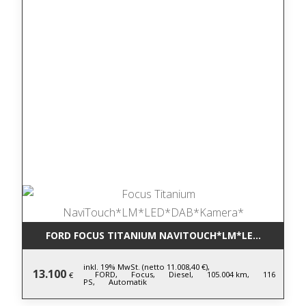
FORD FOCUS TITANIUM NAVITOUCH*LM*LED*DAB*KA
inkl. 19% MwSt. (netto 11.008,40 €),
13.100
FORD,
Focus,
Diesel,
105.004 km,
116
€
PS,
Automatik