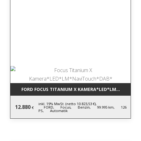
FORD FOCUS TITANIUM X KAMERA*LED*LM*NAVITOU
inkl. 19% MwSt. (netto 10.823,53 €),
12.880
FORD,
Focus,
Benzin,
99.995 km,
126
€
PS,
Automatik