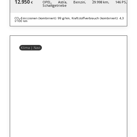
12.950
OPEL,
Astra,
Benzin,
29.998 km,
146 PS,
€
Schaltgetriebe
CO₂-Emissionen (kombiniert): 99 g/km, Kraftstoffverbrauch (kombiniert): 4,3
l/100 km
Klima | Navi