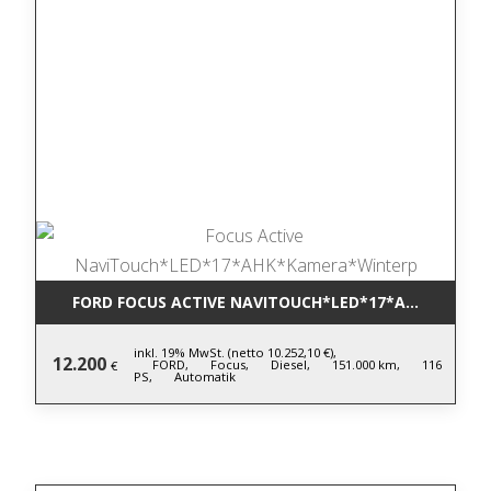
FORD FOCUS ACTIVE NAVITOUCH*LED*17*AHK*KAME
inkl. 19% MwSt. (netto 10.252,10 €),
12.200
FORD,
Focus,
Diesel,
151.000 km,
116
€
PS,
Automatik