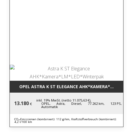
OPEL ASTRA K ST ELEGANCE AHK*KAMERA*LM*LED*
inkl. 19% MwSt. (netto 11.075,63 €),
13.180
OPEL,
Astra,
Diesel,
77.262 km,
123 PS,
€
Automatik
CO₂-Emissionen (kombiniert): 112 g/km, Kraftstoffverbrauch (kombiniert):
4,2 l/100 km