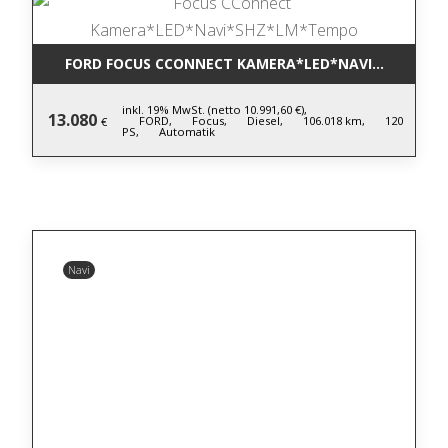
FORD FOCUS CCONNECT KAMERA*LED*NAVI*SHZ*LM
inkl. 19% MwSt. (netto 10.991,60 €),
13.080
FORD,
Focus,
Diesel,
106.018 km,
120
€
PS,
Automatik
Navi