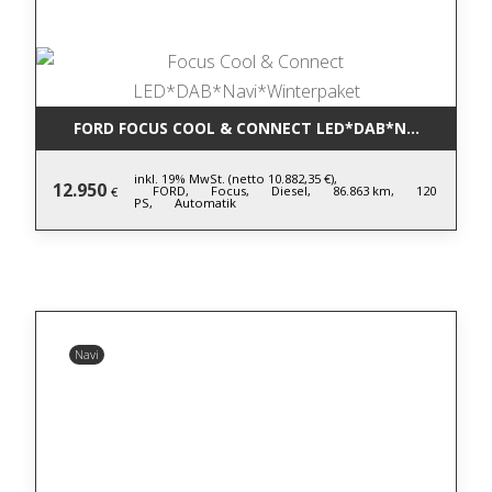
FORD FOCUS COOL & CONNECT LED*DAB*NAVI*WINT
inkl. 19% MwSt. (netto 10.882,35 €),
12.950
FORD,
Focus,
Diesel,
86.863 km,
120
€
PS,
Automatik
Navi