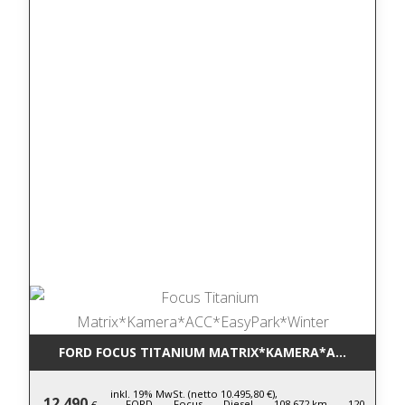
FORD FOCUS TITANIUM MATRIX*KAMERA*ACC*EASYP
inkl. 19% MwSt. (netto 10.495,80 €),
12.490
FORD,
Focus,
Diesel,
108.672 km,
120
€