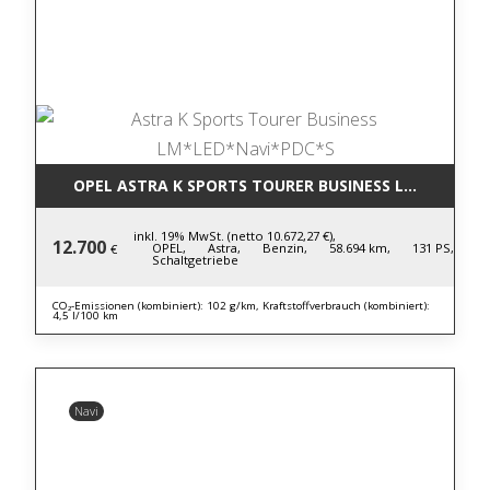
OPEL ASTRA K SPORTS TOURER BUSINESS LM*LED*NA
inkl. 19% MwSt. (netto 10.672,27 €),
12.700
OPEL,
Astra,
Benzin,
58.694 km,
131 PS,
€
Schaltgetriebe
CO₂-Emissionen (kombiniert): 102 g/km, Kraftstoffverbrauch (kombiniert):
4,5 l/100 km
Navi