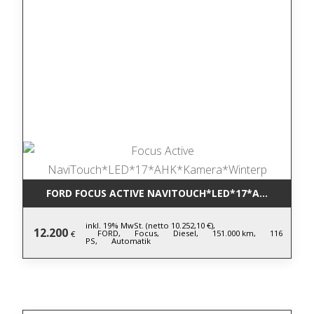
FORD FOCUS ACTIVE NAVITOUCH*LED*17*AHK*KAME
inkl. 19% MwSt. (netto 10.252,10 €),
12.200
FORD,
Focus,
Diesel,
151.000 km,
116
€
PS,
Automatik