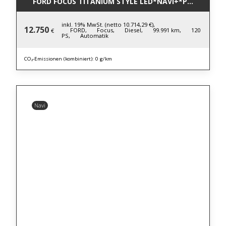
FORD FOCUS TITANIUM STYLE LED*NAVI+*PDC*WINTE
inkl. 19% MwSt. (netto 10.714,29 €),
12.750
FORD,
Focus,
Diesel,
99.991 km,
120
€
PS,
Automatik
CO₂-Emissionen (kombiniert): 0 g/km
Navi