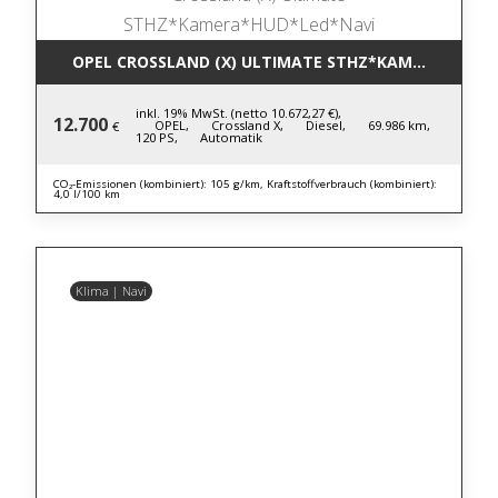
OPEL CROSSLAND (X) ULTIMATE STHZ*KAMERA*HUD*
inkl. 19% MwSt. (netto 10.672,27 €),
12.700
OPEL,
Crossland X,
Diesel,
69.986 km,
€
120 PS,
Automatik
CO₂-Emissionen (kombiniert): 105 g/km, Kraftstoffverbrauch (kombiniert):
4,0 l/100 km
Klima | Navi