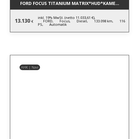
FORD FOCUS TITANIUM MATRIX*HUD*KAMERA*LM*AC
inkl. 19% MwSt. (netto 11.033,61 €),
13.130
FORD,
Focus,
Diesel,
133.098 km,
116
€
PS,
Automatik
AHK | Navi