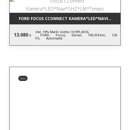
FORD FOCUS CCONNECT KAMERA*LED*NAVI*SHZ*LM
inkl. 19% MwSt. (netto 10.991,60 €),
13.080
FORD,
Focus,
Diesel,
106.018 km,
120
€
PS,
Automatik
Navi