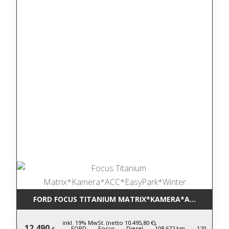
FORD FOCUS TITANIUM MATRIX*KAMERA*ACC*EASYP
inkl. 19% MwSt. (netto 10.495,80 €),
12.490
FORD,
Focus,
Diesel,
108.672 km,
120
€