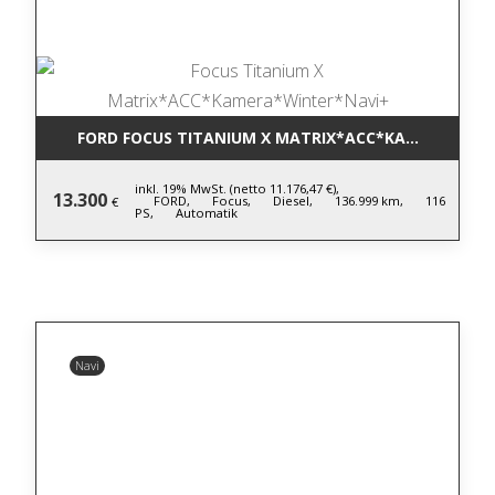
FORD FOCUS TITANIUM X MATRIX*ACC*KAMERA*WIN
inkl. 19% MwSt. (netto 11.176,47 €),
13.300
FORD,
Focus,
Diesel,
136.999 km,
116
€
PS,
Automatik
Navi