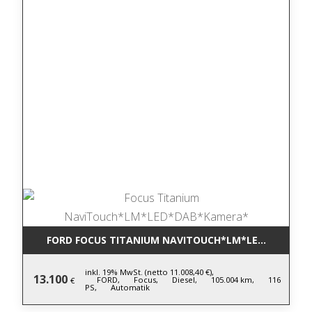
FORD FOCUS TITANIUM NAVITOUCH*LM*LED*DAB*KA
inkl. 19% MwSt. (netto 11.008,40 €),
13.100
FORD,
Focus,
Diesel,
105.004 km,
116
€
PS,
Automatik