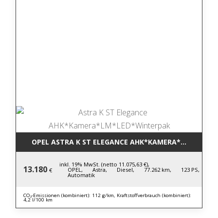
OPEL ASTRA K ST ELEGANCE AHK*KAMERA*LM*LED*
inkl. 19% MwSt. (netto 11.075,63 €),
13.180
OPEL,
Astra,
Diesel,
77.262 km,
123 PS,
€
Automatik
CO₂-Emissionen (kombiniert): 112 g/km, Kraftstoffverbrauch (kombiniert):
4,2 l/100 km