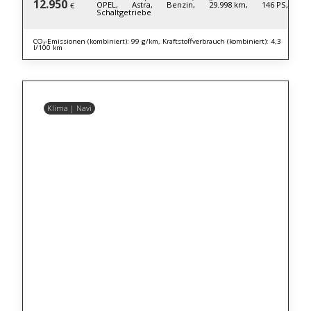
12.950
OPEL,
Astra,
Benzin,
29.998 km,
146 PS,
€
Schaltgetriebe
CO₂-Emissionen (kombiniert): 99 g/km, Kraftstoffverbrauch (kombiniert): 4,3
l/100 km
Klima | Navi