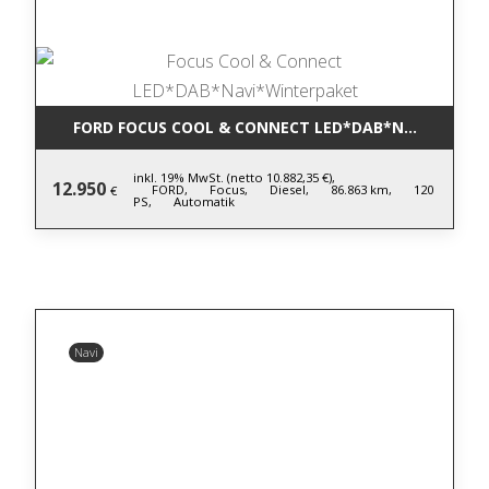
FORD FOCUS COOL & CONNECT LED*DAB*NAVI*WINT
inkl. 19% MwSt. (netto 10.882,35 €),
12.950
FORD,
Focus,
Diesel,
86.863 km,
120
€
PS,
Automatik
Navi