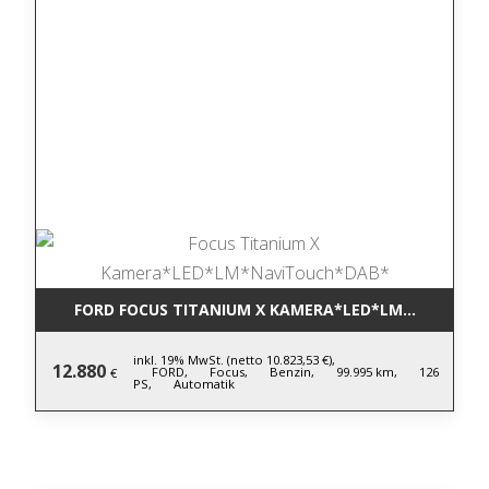
FORD FOCUS TITANIUM X KAMERA*LED*LM*NAVITOU
inkl. 19% MwSt. (netto 10.823,53 €),
12.880
FORD,
Focus,
Benzin,
99.995 km,
126
€
PS,
Automatik