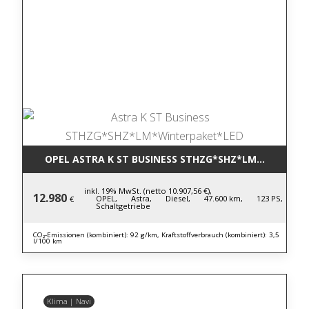
OPEL ASTRA K ST BUSINESS STHZG*SHZ*LM*WINTERP
inkl. 19% MwSt. (netto 10.907,56 €),
12.980
OPEL,
Astra,
Diesel,
47.600 km,
123 PS,
€
Schaltgetriebe
CO₂-Emissionen (kombiniert): 92 g/km, Kraftstoffverbrauch (kombiniert): 3,5
l/100 km
Klima | Navi