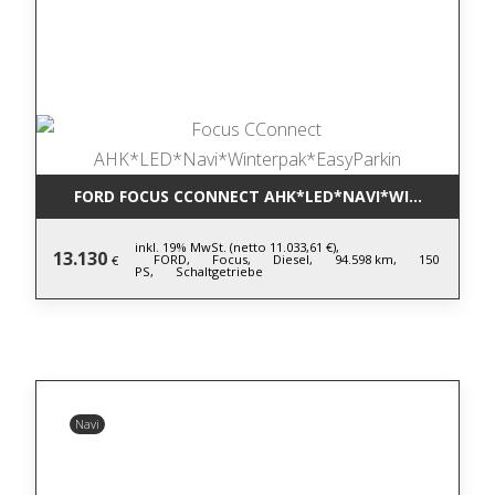
FORD FOCUS CCONNECT AHK*LED*NAVI*WINTERPAK*
inkl. 19% MwSt. (netto 11.033,61 €),
13.130
FORD,
Focus,
Diesel,
94.598 km,
150
€
PS,
Schaltgetriebe
Navi