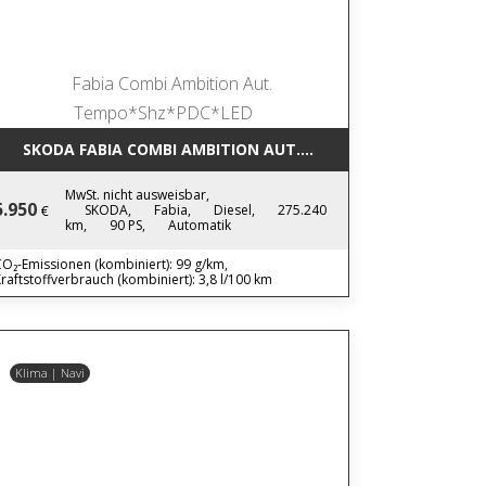
SKODA FABIA COMBI AMBITION AUT. TEMPO*SHZ*PDC*LED
MwSt. nicht ausweisbar,
5.950
SKODA,
Fabia,
Diesel,
275.240
€
km,
90 PS,
Automatik
O₂-Emissionen (kombiniert): 99 g/km,
raftstoffverbrauch (kombiniert): 3,8 l/100 km
Klima | Navi