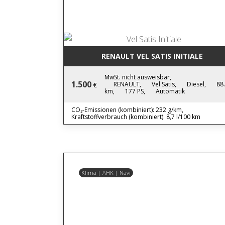
RENAULT VEL SATIS INITIALE
MwSt. nicht ausweisbar,
1.500
RENAULT,
Vel Satis,
Diesel,
88
€
km,
177 PS,
Automatik
CO₂-Emissionen (kombiniert): 232 g/km,
Kraftstoffverbrauch (kombiniert): 8,7 l/100 km
Klima | AHK | Navi