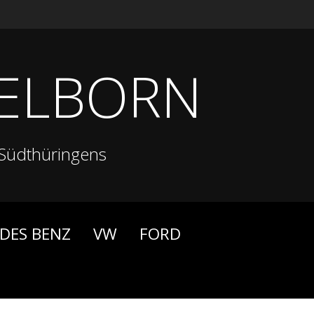
ELBORN
Südthüringens
DES BENZ
VW
FORD