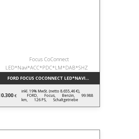
IC NAVI*LEDER*AHK*KAMERA*SHZ*17
FORD FOCUS COCONNECT LED*NAVI*ACC*PDC*LM*DAB*SHZ
inkl. 19% MwSt. (netto 8.655,46 €),
10.300
FORD,
Focus,
Benzin,
99.988
€
km,
126 PS,
Schaltgetriebe