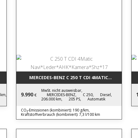
LED*PDC*TEMPO*NEWMODEL
MERCEDES-BENZ C 250 T CDI 4MAT
MwSt. nicht ausweisbar,
9.990
 km,
MERCEDES-BENZ,
C 250,
Diesel,
€
206.000 km,
205 PS,
Automatik
CO₂-Emissionen (kombiniert): 190 g/km,
Kraftstoffverbrauch (kombiniert): 7,3 l/100 km