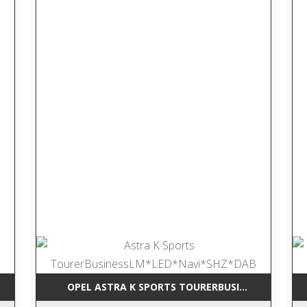
RCEDES-BENZ GLK 220 CDI BLUEEFFI NAVI*LEDER*TEMP*SHZ*AHK*
OPEL ASTRA K SPORTS TOURERBUSINESSLM*LED