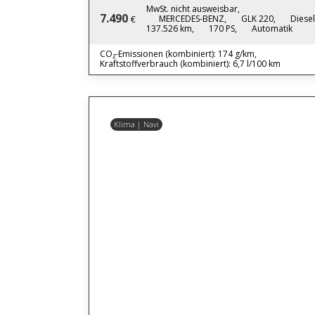
MwSt. nicht ausweisbar,
7.490
MERCEDES-BENZ,
GLK 220,
Diesel
€
137.526 km,
170 PS,
Automatik
CO₂-Emissionen (kombiniert): 174 g/km,
Kraftstoffverbrauch (kombiniert): 6,7 l/100 km
Klima | Navi