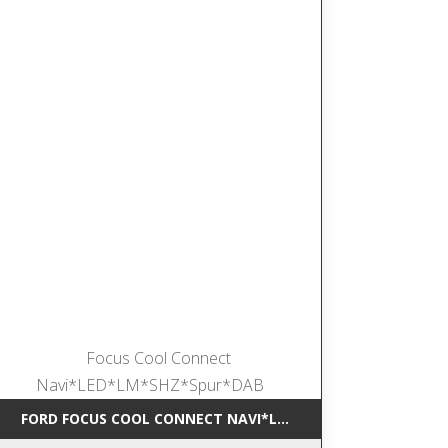
*NAVI*SHZ*DAB
FORD FOCUS COOL CONNECT NAVI*LED*LM*SHZ*SPUR*DAB