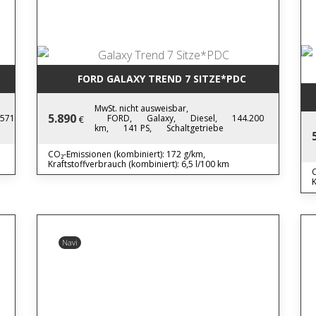
FORD GALAXY TREND 7 SITZE*PDC
MwSt. nicht ausweisbar,
5.890
.571
FORD,
Galaxy,
Diesel,
144.200
€
km,
141 PS,
Schaltgetriebe
CO₂-Emissionen (kombiniert): 172 g/km,
Kraftstoffverbrauch (kombiniert): 6,5 l/100 km
C
K
Navi