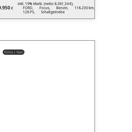
inkl. 19% MwSt. (netto 8.361,34 €),
9.950
FORD,
Focus,
Benzin,
118.230 km,
€
126 PS,
Schaltgetriebe
Klima | Navi