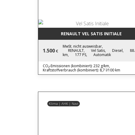
RENAULT VEL SATIS INITIALE
MwSt. nicht ausweisbar,
1.500
RENAULT,
Vel Satis,
Diesel,
88
€
km,
177 PS,
Automatik
CO₂-Emissionen (kombiniert): 232 g/km,
Kraftstoffverbrauch (kombiniert): 8,7 l/100 km
Klima | AHK | Navi