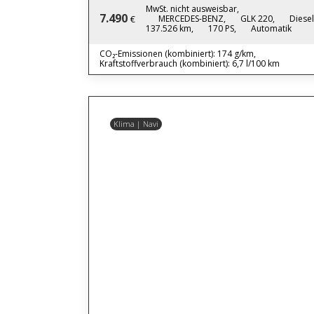
MwSt. nicht ausweisbar,
7.490
MERCEDES-BENZ,
GLK 220,
Diesel
€
137.526 km,
170 PS,
Automatik
CO₂-Emissionen (kombiniert): 174 g/km,
Kraftstoffverbrauch (kombiniert): 6,7 l/100 km
Klima | Navi