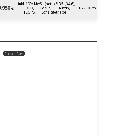
inkl. 19% MwSt. (netto 8.361,34 €),
9.950
FORD,
Focus,
Benzin,
118.230 km,
€
126 PS,
Schaltgetriebe
Klima | Navi