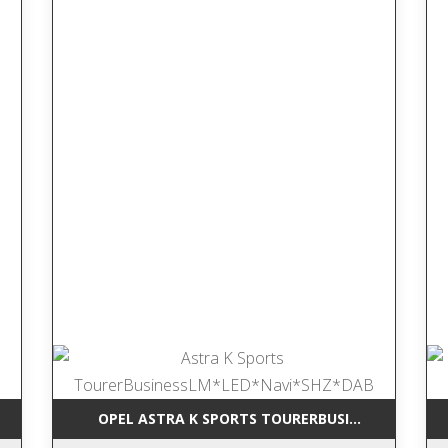
RCEDES-BENZ GLK 220 CDI BLUEEFFI NAVI*LEDER*TEMP*SHZ*AHK*
OPEL ASTRA K SPORTS TOURERBUSINESSLM*LED