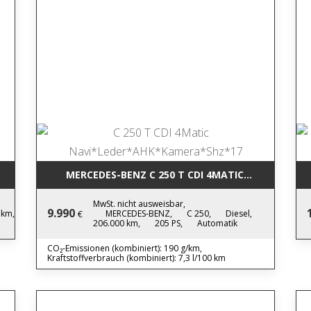
LED*PDC*TEMPO*NEWMODEL
MERCEDES-BENZ C 250 T CDI 4MAT
MwSt. nicht ausweisbar,
9.990
 km,
MERCEDES-BENZ,
C 250,
Diesel,
€
206.000 km,
205 PS,
Automatik
CO₂-Emissionen (kombiniert): 190 g/km,
Kraftstoffverbrauch (kombiniert): 7,3 l/100 km