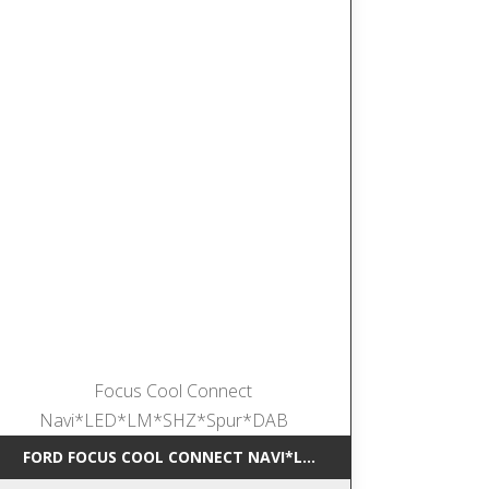
*NAVI*SHZ*DAB
FORD FOCUS COOL CONNECT NAVI*LED*LM*SHZ*SPUR*DAB