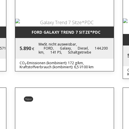
FORD GALAXY TREND 7 SITZE*PDC
MwSt. nicht ausweisbar,
5.890
.571
FORD,
Galaxy,
Diesel,
144.200
€
km,
141 PS,
Schaltgetriebe
CO₂-Emissionen (kombiniert): 172 g/km,
Kraftstoffverbrauch (kombiniert): 6,5 l/100 km
C
K
Navi