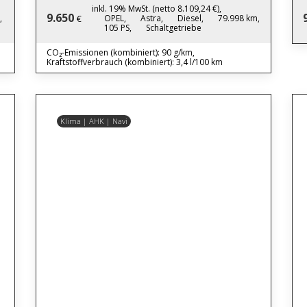
inkl. 19% MwSt. (netto 8.109,24 €),
9.650
,
OPEL,
Astra,
Diesel,
79.998 km,
€
105 PS,
Schaltgetriebe
CO₂-Emissionen (kombiniert): 90 g/km,
Kraftstoffverbrauch (kombiniert): 3,4 l/100 km
Klima | AHK | Navi