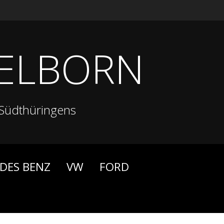
ELBORN
Südthüringens
DES BENZ
VW
FORD