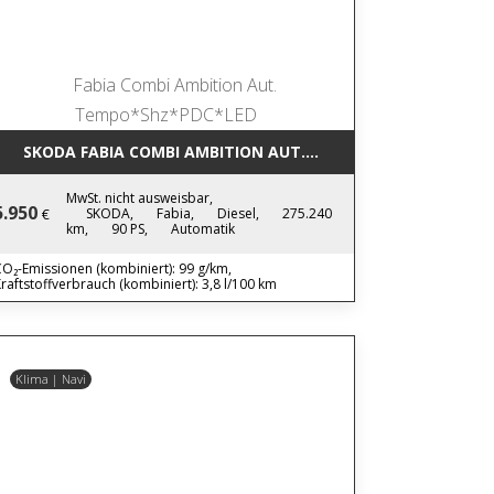
SKODA FABIA COMBI AMBITION AUT. TEMPO*SHZ*PDC*LED
MwSt. nicht ausweisbar,
5.950
SKODA,
Fabia,
Diesel,
275.240
€
km,
90 PS,
Automatik
O₂-Emissionen (kombiniert): 99 g/km,
raftstoffverbrauch (kombiniert): 3,8 l/100 km
Klima | Navi