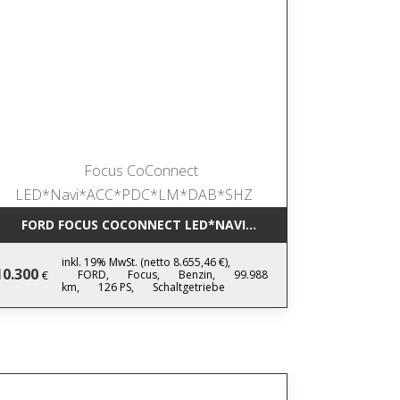
IC NAVI*LEDER*AHK*KAMERA*SHZ*17
FORD FOCUS COCONNECT LED*NAVI*ACC*PDC*LM*DAB*SHZ
inkl. 19% MwSt. (netto 8.655,46 €),
10.300
FORD,
Focus,
Benzin,
99.988
€
km,
126 PS,
Schaltgetriebe