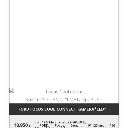
FORD FOCUS COOL CONNECT KAMERA*LED*NAVI*LM
inkl. 19% MwSt. (netto 9.201,68 €),
10.950
FORD,
Focus,
Benzin,
91.123 km,
126
€