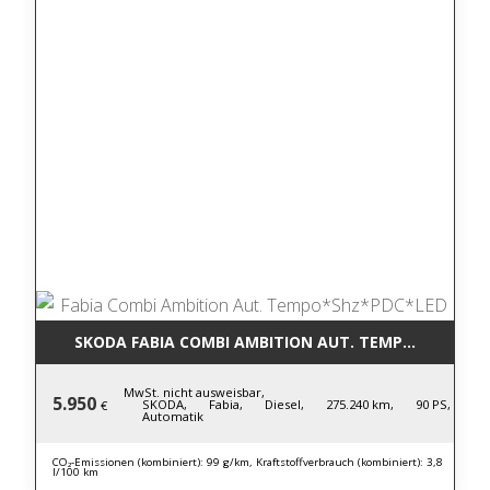
SKODA FABIA COMBI AMBITION AUT. TEMPO*SHZ*PD
MwSt. nicht ausweisbar,
5.950
SKODA,
Fabia,
Diesel,
275.240 km,
90 PS,
€
Automatik
CO₂-Emissionen (kombiniert): 99 g/km, Kraftstoffverbrauch (kombiniert): 3,8
l/100 km