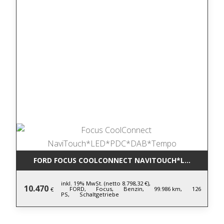
FORD FOCUS COOLCONNECT NAVITOUCH*LED*PDC*D
inkl. 19% MwSt. (netto 8.798,32 €),
10.470
FORD,
Focus,
Benzin,
99.986 km,
126
€
PS,
Schaltgetriebe