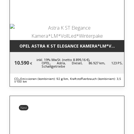
OPEL ASTRA K ST ELEGANCE KAMERA*LM*VOLLLED*W
inkl. 19% MwSt. (netto 8.899,16 €),
10.590
OPEL,
Astra,
Diesel,
86.927 km,
123 PS,
€
Schaltgetriebe
CO₂-Emissionen (kombiniert): 92 g/km, Kraftstoffverbrauch (kombiniert): 3,5
l/100 km
Navi