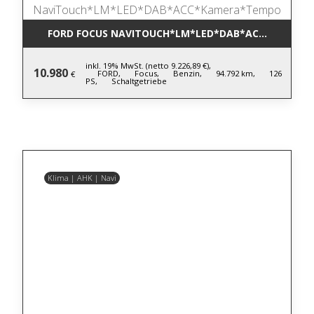
FORD FOCUS NAVITOUCH*LM*LED*DAB*ACC*KAMER
inkl. 19% MwSt. (netto 9.226,89 €),
10.980
FORD,
Focus,
Benzin,
94.792 km,
126
€
PS,
Schaltgetriebe
Klima | AHK | Navi