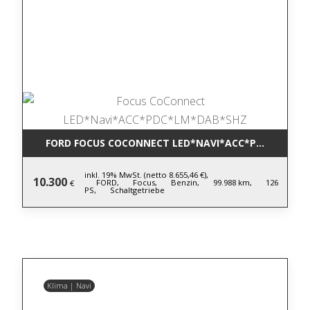
FORD FOCUS COCONNECT LED*NAVI*ACC*PDC*LM*DA
inkl. 19% MwSt. (netto 8.655,46 €),
10.300
FORD,
Focus,
Benzin,
99.988 km,
126
€
PS,
Schaltgetriebe
Klima | Navi