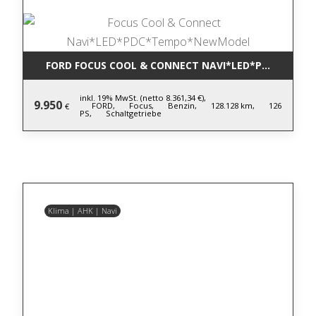
FORD FOCUS COOL & CONNECT NAVI*LED*PDC*TEM
inkl. 19% MwSt. (netto 8.361,34 €),
9.950
FORD,
Focus,
Benzin,
128.128 km,
126
€
PS,
Schaltgetriebe
Klima | AHK | Navi