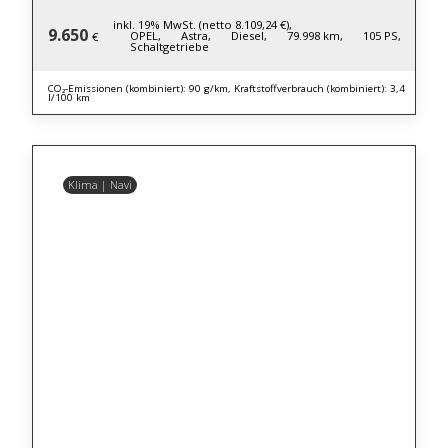
inkl. 19% MwSt. (netto 8.109,24 €),
9.650
OPEL,
Astra,
Diesel,
79.998 km,
105 PS,
€
Schaltgetriebe
CO₂-Emissionen (kombiniert): 90 g/km, Kraftstoffverbrauch (kombiniert): 3,4
l/100 km
Klima | Navi