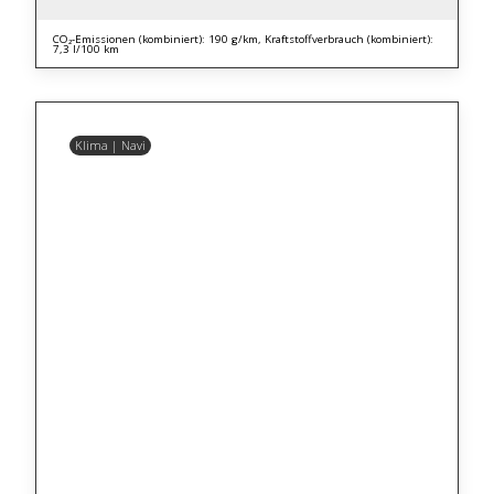
CO₂-Emissionen (kombiniert): 190 g/km, Kraftstoffverbrauch (kombiniert):
7,3 l/100 km
Klima | Navi