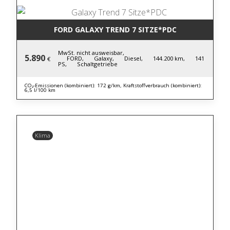
FORD GALAXY TREND 7 SITZE*PDC
MwSt. nicht ausweisbar,
5.890
FORD,
Galaxy,
Diesel,
144.200 km,
141
€
PS,
Schaltgetriebe
CO₂-Emissionen (kombiniert): 172 g/km, Kraftstoffverbrauch (kombiniert):
6,5 l/100 km
Klima