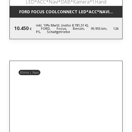
FORD FOCUS COOLCONNECT LED*ACC*NAVI*DAB*KA
inkl. 19% MwSt. (netto 8.781,51 €),
10.450
FORD,
Focus,
Benzin,
95.955 km,
126
€
PS,
Schaltgetriebe
Klima | Navi