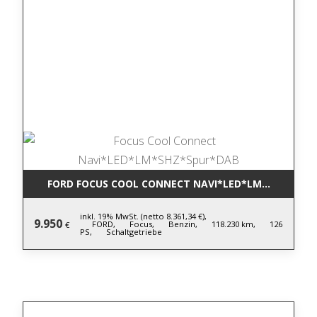
FORD FOCUS COOL CONNECT NAVI*LED*LM*SHZ*SPU
inkl. 19% MwSt. (netto 8.361,34 €),
9.950
FORD,
Focus,
Benzin,
118.230 km,
126
€
PS,
Schaltgetriebe