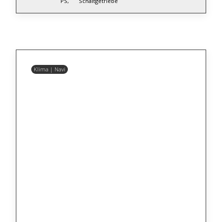
PS,
Schaltgetriebe
Klima | Navi