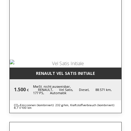
RENAULT VEL SATIS INITIALE
MwSt. nicht ausweisbar,
1.500
RENAULT,
Vel Satis,
Diesel,
88.571 km,
€
177 PS,
Automatik
CO₂-Emissionen (kombiniert): 232 g/km, Kraftstoffverbrauch (kombiniert):
8,7 l/100 km