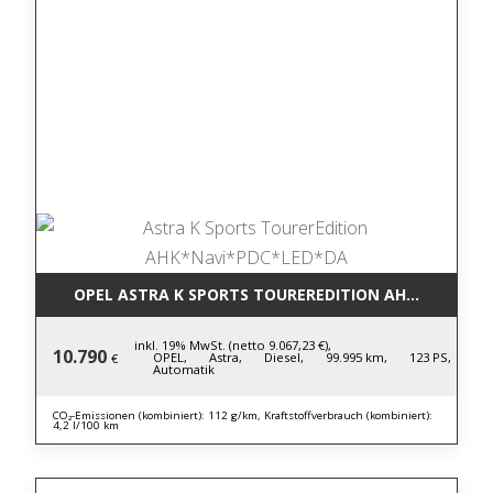
OPEL ASTRA K SPORTS TOUREREDITION AHK*NAVI*P
inkl. 19% MwSt. (netto 9.067,23 €),
10.790
OPEL,
Astra,
Diesel,
99.995 km,
123 PS,
€
Automatik
CO₂-Emissionen (kombiniert): 112 g/km, Kraftstoffverbrauch (kombiniert):
4,2 l/100 km