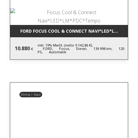
FORD FOCUS COOL & CONNECT NAVI*LED*LM*PDC*T
inkl. 19% MwSt. (netto 9.142,86 €),
10.880
FORD,
Focus,
Diesel,
139.998 km,
120
€
PS,
Automatik
Klima | Navi