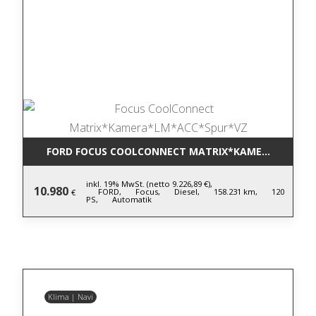
FORD FOCUS COOLCONNECT MATRIX*KAMERA*LM*AC
inkl. 19% MwSt. (netto 9.226,89 €),
10.980
FORD,
Focus,
Diesel,
158.231 km,
120
€
PS,
Automatik
Klima | Navi