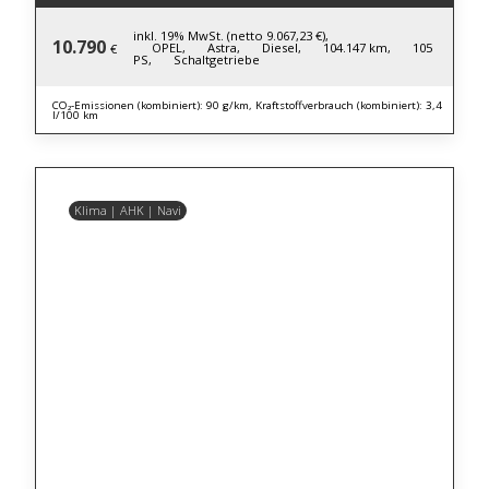
inkl. 19% MwSt. (netto 9.067,23 €),
10.790
OPEL,
Astra,
Diesel,
104.147 km,
105
€
PS,
Schaltgetriebe
CO₂-Emissionen (kombiniert): 90 g/km, Kraftstoffverbrauch (kombiniert): 3,4
l/100 km
Klima | AHK | Navi