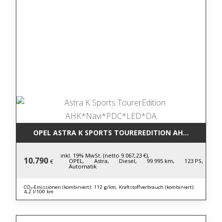
OPEL ASTRA K SPORTS TOUREREDITION AHK*NAVI*P
inkl. 19% MwSt. (netto 9.067,23 €),
10.790
OPEL,
Astra,
Diesel,
99.995 km,
123 PS,
€
Automatik
CO₂-Emissionen (kombiniert): 112 g/km, Kraftstoffverbrauch (kombiniert):
4,2 l/100 km