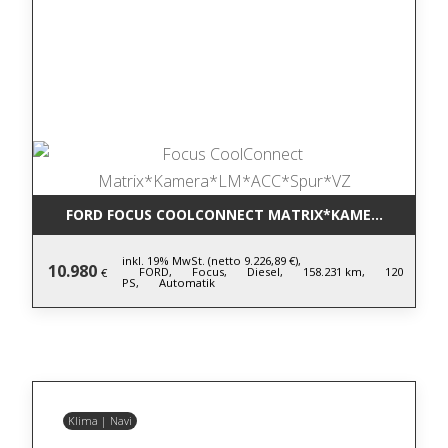
FORD FOCUS COOLCONNECT MATRIX*KAMERA*LM*AC
inkl. 19% MwSt. (netto 9.226,89 €),
10.980
FORD,
Focus,
Diesel,
158.231 km,
120
€
PS,
Automatik
Klima | Navi