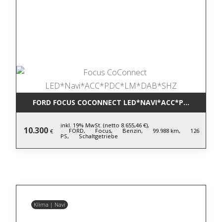
FORD FOCUS COCONNECT LED*NAVI*ACC*PDC*LM*DA
inkl. 19% MwSt. (netto 8.655,46 €),
10.300
FORD,
Focus,
Benzin,
99.988 km,
126
€
PS,
Schaltgetriebe
Klima | Navi