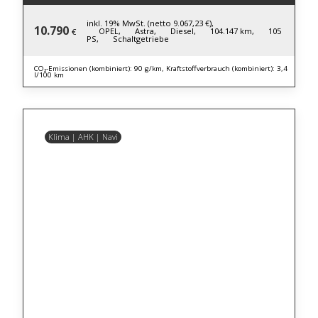
inkl. 19% MwSt. (netto 9.067,23 €),
10.790
OPEL,
Astra,
Diesel,
104.147 km,
105
€
PS,
Schaltgetriebe
CO₂-Emissionen (kombiniert): 90 g/km, Kraftstoffverbrauch (kombiniert): 3,4
l/100 km
Klima | AHK | Navi