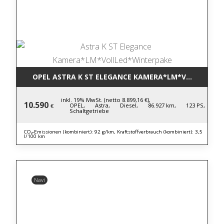
OPEL ASTRA K ST ELEGANCE KAMERA*LM*VOLLLED*W
inkl. 19% MwSt. (netto 8.899,16 €),
10.590
OPEL,
Astra,
Diesel,
86.927 km,
123 PS,
€
Schaltgetriebe
CO₂-Emissionen (kombiniert): 92 g/km, Kraftstoffverbrauch (kombiniert): 3,5
l/100 km
Navi