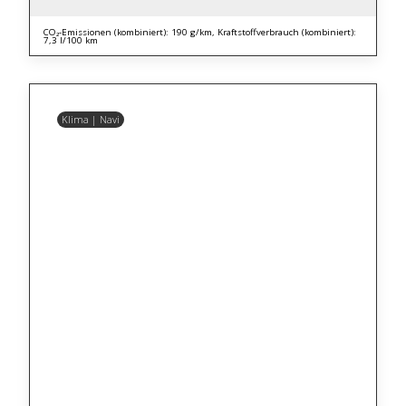
CO₂-Emissionen (kombiniert): 190 g/km, Kraftstoffverbrauch (kombiniert):
7,3 l/100 km
Klima | Navi