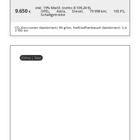
inkl. 19% MwSt. (netto 8.109,24 €),
9.650
OPEL,
Astra,
Diesel,
79.998 km,
105 PS,
€
Schaltgetriebe
CO₂-Emissionen (kombiniert): 90 g/km, Kraftstoffverbrauch (kombiniert): 3,4
l/100 km
Klima | Navi