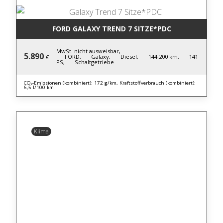
FORD GALAXY TREND 7 SITZE*PDC
MwSt. nicht ausweisbar,
5.890
FORD,
Galaxy,
Diesel,
144.200 km,
141
€
PS,
Schaltgetriebe
CO₂-Emissionen (kombiniert): 172 g/km, Kraftstoffverbrauch (kombiniert):
6,5 l/100 km
Klima