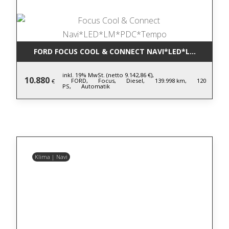
FORD FOCUS COOL & CONNECT NAVI*LED*LM*PDC*T
inkl. 19% MwSt. (netto 9.142,86 €),
10.880
FORD,
Focus,
Diesel,
139.998 km,
120
€
PS,
Automatik
Klima | Navi