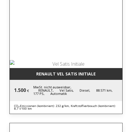
RENAULT VEL SATIS INITIALE
MwSt. nicht ausweisbar,
1.500
RENAULT,
Vel Satis,
Diesel,
88.571 km,
€
177 PS,
Automatik
CO₂-Emissionen (kombiniert): 232 g/km, Kraftstoffverbrauch (kombiniert):
8,7 l/100 km