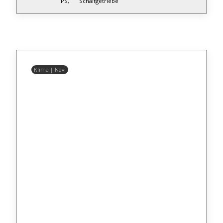
PS,
Schaltgetriebe
Klima | Navi