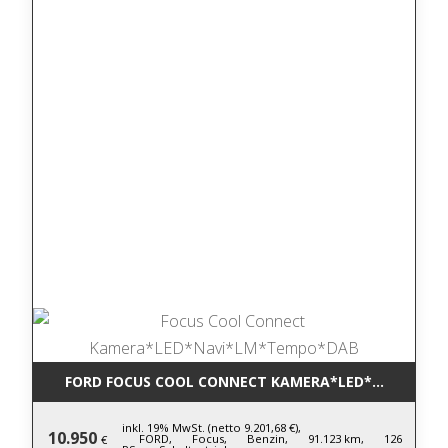
FORD FOCUS COOL CONNECT KAMERA*LED*NAVI*LM
inkl. 19% MwSt. (netto 9.201,68 €),
10.950
FORD,
Focus,
Benzin,
91.123 km,
126
€