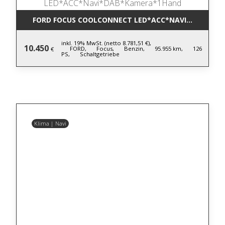
FORD FOCUS COOLCONNECT LED*ACC*NAVI*DAB*KA
inkl. 19% MwSt. (netto 8.781,51 €),
10.450
FORD,
Focus,
Benzin,
95.955 km,
126
€
PS,
Schaltgetriebe
Klima | Navi