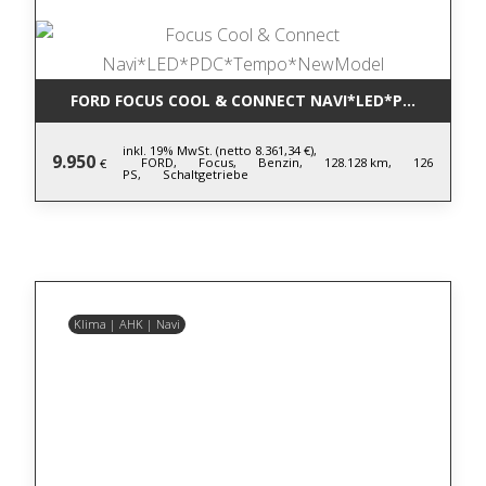
FORD FOCUS COOL & CONNECT NAVI*LED*PDC*TEM
inkl. 19% MwSt. (netto 8.361,34 €),
9.950
FORD,
Focus,
Benzin,
128.128 km,
126
€
PS,
Schaltgetriebe
Klima | AHK | Navi