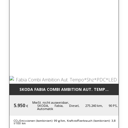
SKODA FABIA COMBI AMBITION AUT. TEMPO*SHZ*PD
MwSt. nicht ausweisbar,
5.950
SKODA,
Fabia,
Diesel,
275.240 km,
90 PS,
€
Automatik
CO₂-Emissionen (kombiniert): 99 g/km, Kraftstoffverbrauch (kombiniert): 3,8
l/100 km