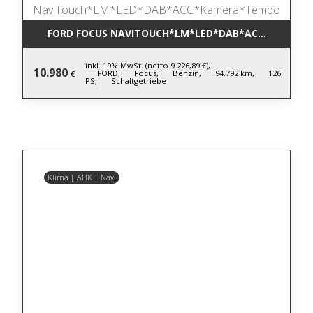
FORD FOCUS NAVITOUCH*LM*LED*DAB*ACC*KAMER
inkl. 19% MwSt. (netto 9.226,89 €),
10.980
FORD,
Focus,
Benzin,
94.792 km,
126
€
PS,
Schaltgetriebe
Klima | AHK | Navi