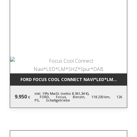
FORD FOCUS COOL CONNECT NAVI*LED*LM*SHZ*SPU
inkl. 19% MwSt. (netto 8.361,34 €),
9.950
FORD,
Focus,
Benzin,
118.230 km,
126
€
PS,
Schaltgetriebe