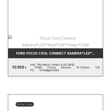
FORD FOCUS COOL CONNECT KAMERA*LED*NAVI*LM
inkl. 19% MwSt. (netto 9.201,68 €),
10.950
FORD,
Focus,
Benzin,
91.123 km,
126
€
PS,
Schaltgetriebe
Klima | Navi