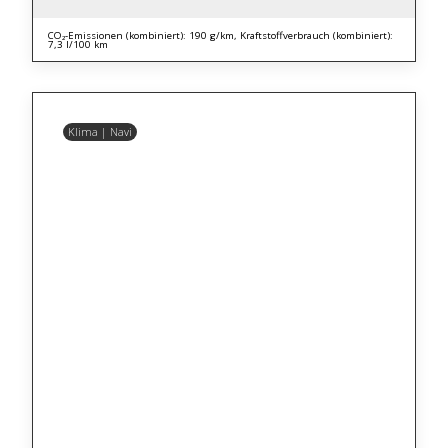
CO₂-Emissionen (kombiniert): 190 g/km, Kraftstoffverbrauch (kombiniert):
7,3 l/100 km
Klima | Navi