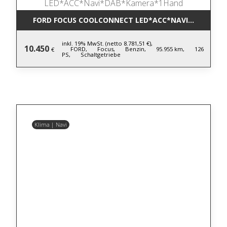
FORD FOCUS COOLCONNECT LED*ACC*NAVI*DAB*KA
inkl. 19% MwSt. (netto 8.781,51 €),
10.450
FORD,
Focus,
Benzin,
95.955 km,
126
€
PS,
Schaltgetriebe
Klima | Navi