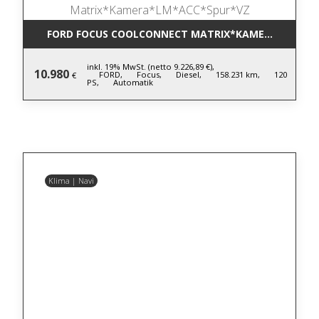
FORD FOCUS COOLCONNECT MATRIX*KAMERA*LM*AC
inkl. 19% MwSt. (netto 9.226,89 €),
10.980
FORD,
Focus,
Diesel,
158.231 km,
120
€
PS,
Automatik
Klima | Navi