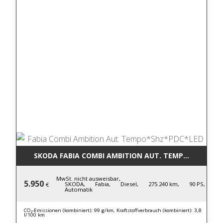
SKODA FABIA COMBI AMBITION AUT. TEMPO*SHZ*PD
MwSt. nicht ausweisbar,
5.950
SKODA,
Fabia,
Diesel,
275.240 km,
90 PS,
€
Automatik
CO₂-Emissionen (kombiniert): 99 g/km, Kraftstoffverbrauch (kombiniert): 3,8
l/100 km