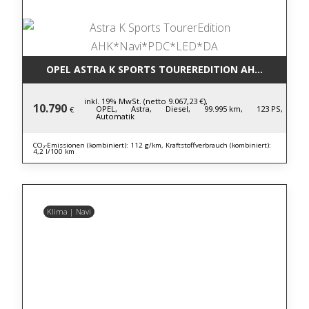
OPEL ASTRA K SPORTS TOUREREDITION AHK*NAVI*P
inkl. 19% MwSt. (netto 9.067,23 €),
10.790
OPEL,
Astra,
Diesel,
99.995 km,
123 PS,
€
Automatik
CO₂-Emissionen (kombiniert): 112 g/km, Kraftstoffverbrauch (kombiniert):
4,2 l/100 km
Klima | Navi