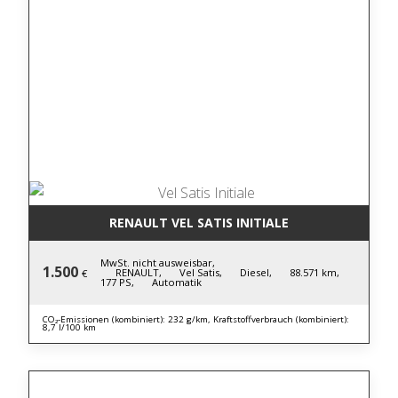
RENAULT VEL SATIS INITIALE
MwSt. nicht ausweisbar,
1.500
RENAULT,
Vel Satis,
Diesel,
88.571 km,
€
177 PS,
Automatik
CO₂-Emissionen (kombiniert): 232 g/km, Kraftstoffverbrauch (kombiniert):
8,7 l/100 km