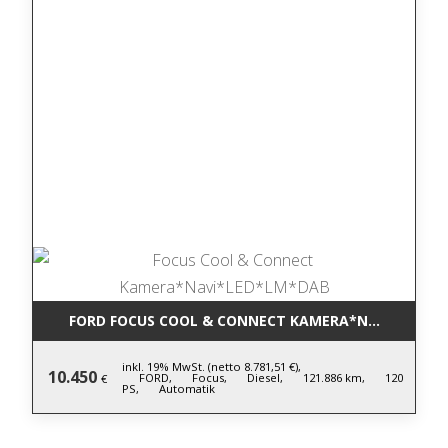
FORD FOCUS COOL & CONNECT KAMERA*NAVI*LED*L
inkl. 19% MwSt. (netto 8.781,51 €),
10.450
FORD,
Focus,
Diesel,
121.886 km,
120
€
PS,
Automatik