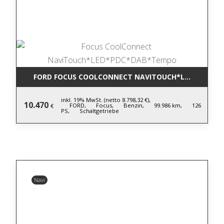
FORD FOCUS COOLCONNECT NAVITOUCH*LED*PDC*D
inkl. 19% MwSt. (netto 8.798,32 €),
10.470
FORD,
Focus,
Benzin,
99.986 km,
126
€
PS,
Schaltgetriebe
Navi