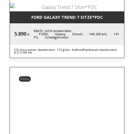
FORD GALAXY TREND 7 SITZE*PDC
MwSt. nicht ausweisbar,
5.890
FORD,
Galaxy,
Diesel,
144.200 km,
141
€
PS,
Schaltgetriebe
CO₂-Emissionen (kombiniert): 172 g/km, Kraftstoffverbrauch (kombiniert):
6,5 l/100 km
Klima