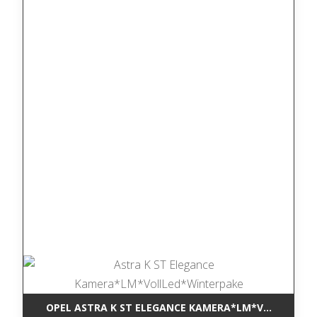
OPEL ASTRA K ST ELEGANCE KAMERA*LM*VOLLLED*W