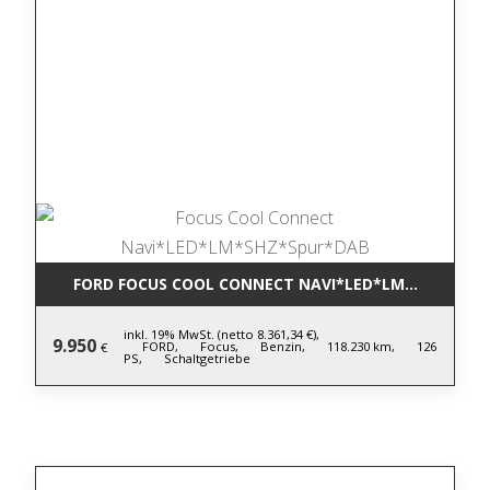
FORD FOCUS COOL CONNECT NAVI*LED*LM*SHZ*SPU
inkl. 19% MwSt. (netto 8.361,34 €),
9.950
FORD,
Focus,
Benzin,
118.230 km,
126
€
PS,
Schaltgetriebe