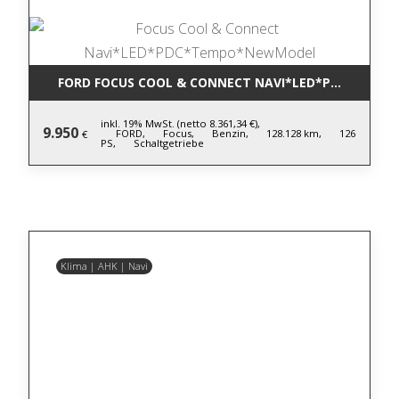
FORD FOCUS COOL & CONNECT NAVI*LED*PDC*TEM
inkl. 19% MwSt. (netto 8.361,34 €),
9.950
FORD,
Focus,
Benzin,
128.128 km,
126
€
PS,
Schaltgetriebe
Klima | AHK | Navi