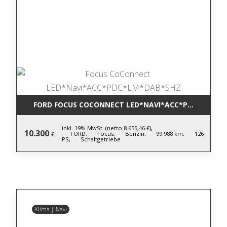
FORD FOCUS COCONNECT LED*NAVI*ACC*PDC*LM*DA
inkl. 19% MwSt. (netto 8.655,46 €),
10.300
FORD,
Focus,
Benzin,
99.988 km,
126
€
PS,
Schaltgetriebe
Klima | Navi