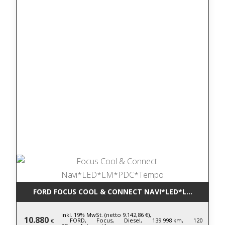
FORD FOCUS COOL & CONNECT NAVI*LED*LM*PDC*T
inkl. 19% MwSt. (netto 9.142,86 €),
10.880
FORD,
Focus,
Diesel,
139.998 km,
120
€