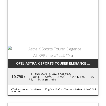
OPEL ASTRA K SPORTS TOURER ELEGANCE AHK*KAM
inkl. 19% MwSt. (netto 9.067,23 €),
10.790
OPEL,
Astra,
Diesel,
104.147 km,
105
€
PS,
Schaltgetriebe
CO₂-Emissionen (kombiniert): 90 g/km, Kraftstoffverbrauch (kombiniert): 3,4
l/100 km