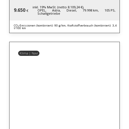
inkl. 19% MwSt. (netto 8.109,24 €),
9.650
OPEL,
Astra,
Diesel,
79.998 km,
105 PS,
€
Schaltgetriebe
CO₂-Emissionen (kombiniert): 90 g/km, Kraftstoffverbrauch (kombiniert): 3,4
l/100 km
Klima | Navi