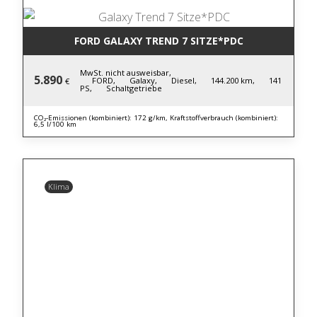
FORD GALAXY TREND 7 SITZE*PDC
MwSt. nicht ausweisbar,
5.890
FORD,
Galaxy,
Diesel,
144.200 km,
141
€
PS,
Schaltgetriebe
CO₂-Emissionen (kombiniert): 172 g/km, Kraftstoffverbrauch (kombiniert):
6,5 l/100 km
Klima