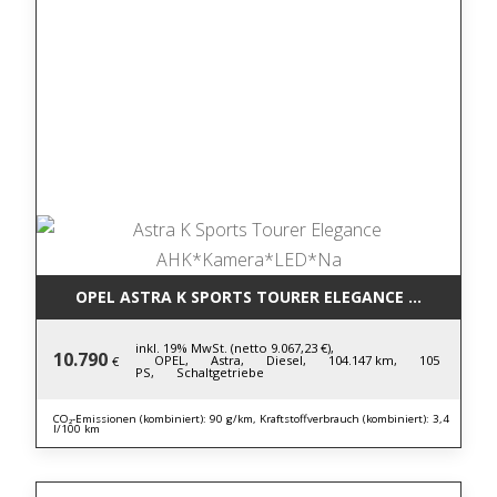
OPEL ASTRA K SPORTS TOURER ELEGANCE AHK*KAM
inkl. 19% MwSt. (netto 9.067,23 €),
10.790
OPEL,
Astra,
Diesel,
104.147 km,
105
€
PS,
Schaltgetriebe
CO₂-Emissionen (kombiniert): 90 g/km, Kraftstoffverbrauch (kombiniert): 3,4
l/100 km