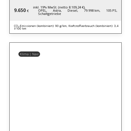
inkl. 19% MwSt. (netto 8.109,24 €),
9.650
OPEL,
Astra,
Diesel,
79.998 km,
105 PS,
€
Schaltgetriebe
CO₂-Emissionen (kombiniert): 90 g/km, Kraftstoffverbrauch (kombiniert): 3,4
l/100 km
Klima | Navi