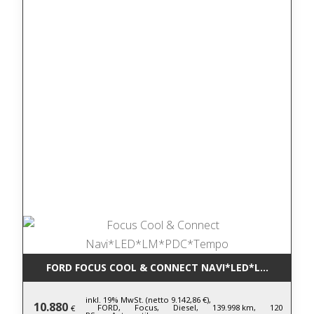
FORD FOCUS COOL & CONNECT NAVI*LED*LM*PDC*T
inkl. 19% MwSt. (netto 9.142,86 €),
10.880
FORD,
Focus,
Diesel,
139.998 km,
120
€