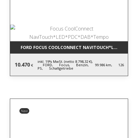
FORD FOCUS COOLCONNECT NAVITOUCH*LED*PDC*D
inkl. 19% MwSt. (netto 8.798,32 €),
10.470
FORD,
Focus,
Benzin,
99.986 km,
126
€
PS,
Schaltgetriebe
Navi