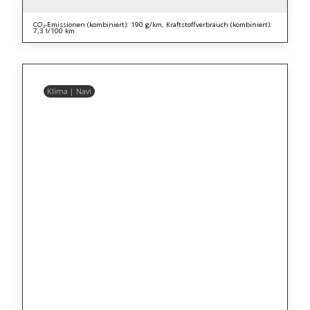
CO₂-Emissionen (kombiniert): 190 g/km, Kraftstoffverbrauch (kombiniert):
7,3 l/100 km
Klima | Navi