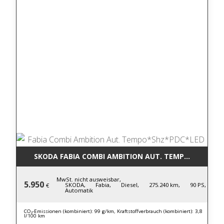
SKODA FABIA COMBI AMBITION AUT. TEMPO*SHZ*PD
MwSt. nicht ausweisbar,
5.950
SKODA,
Fabia,
Diesel,
275.240 km,
90 PS,
€
Automatik
CO₂-Emissionen (kombiniert): 99 g/km, Kraftstoffverbrauch (kombiniert): 3,8
l/100 km