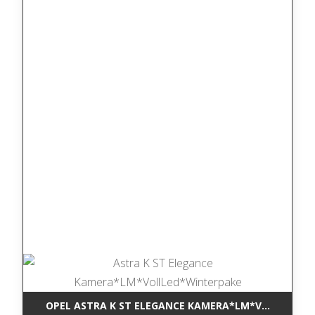
OPEL ASTRA K ST ELEGANCE KAMERA*LM*VOLLLED*W