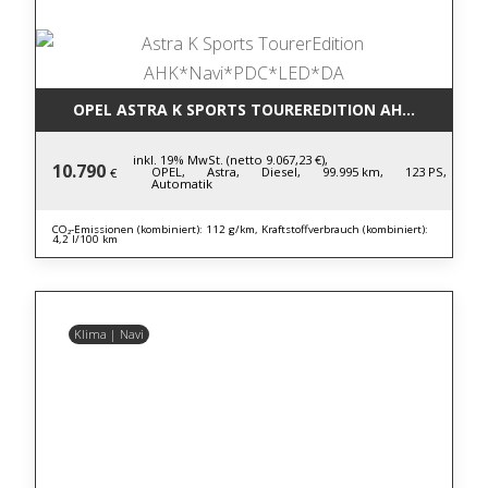
OPEL ASTRA K SPORTS TOUREREDITION AHK*NAVI*P
inkl. 19% MwSt. (netto 9.067,23 €),
10.790
OPEL,
Astra,
Diesel,
99.995 km,
123 PS,
€
Automatik
CO₂-Emissionen (kombiniert): 112 g/km, Kraftstoffverbrauch (kombiniert):
4,2 l/100 km
Klima | Navi