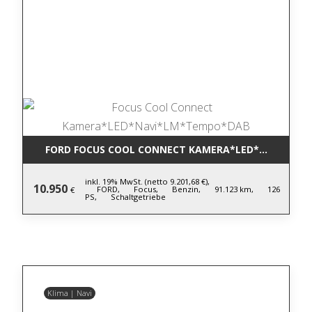
FORD FOCUS COOL CONNECT KAMERA*LED*NAVI*LM
inkl. 19% MwSt. (netto 9.201,68 €),
10.950
FORD,
Focus,
Benzin,
91.123 km,
126
€
PS,
Schaltgetriebe
Klima | Navi