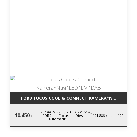
FORD FOCUS COOL & CONNECT KAMERA*NAVI*LED*L
inkl. 19% MwSt. (netto 8.781,51 €),
10.450
FORD,
Focus,
Diesel,
121.886 km,
120
€
PS,
Automatik