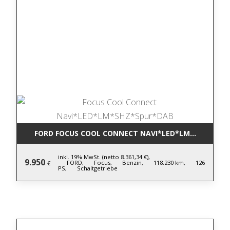
FORD FOCUS COOL CONNECT NAVI*LED*LM*SHZ*SPU
inkl. 19% MwSt. (netto 8.361,34 €),
9.950
FORD,
Focus,
Benzin,
118.230 km,
126
€
PS,
Schaltgetriebe