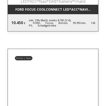
FORD FOCUS COOLCONNECT LED*ACC*NAVI*DAB*KA
inkl. 19% MwSt. (netto 8.781,51 €),
10.450
FORD,
Focus,
Benzin,
95.955 km,
126
€
PS,
Schaltgetriebe
Klima | Navi