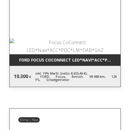
FORD FOCUS COCONNECT LED*NAVI*ACC*PDC*LM*DA
inkl. 19% MwSt. (netto 8.655,46 €),
10.300
FORD,
Focus,
Benzin,
99.988 km,
126
€
PS,
Schaltgetriebe
Klima | Navi