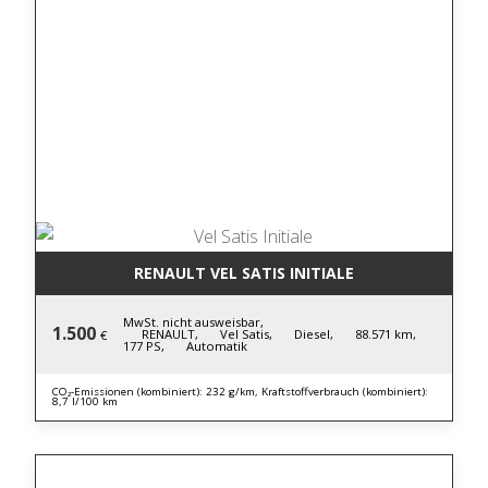
RENAULT VEL SATIS INITIALE
MwSt. nicht ausweisbar,
1.500
RENAULT,
Vel Satis,
Diesel,
88.571 km,
€
177 PS,
Automatik
CO₂-Emissionen (kombiniert): 232 g/km, Kraftstoffverbrauch (kombiniert):
8,7 l/100 km