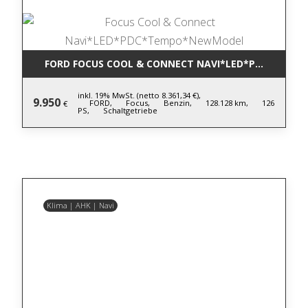
FORD FOCUS COOL & CONNECT NAVI*LED*PDC*TEM
inkl. 19% MwSt. (netto 8.361,34 €),
9.950
FORD,
Focus,
Benzin,
128.128 km,
126
€
PS,
Schaltgetriebe
Klima | AHK | Navi