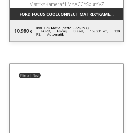
FORD FOCUS COOLCONNECT MATRIX*KAMERA*LM*AC
inkl. 19% MwSt. (netto 9.226,89 €),
10.980
FORD,
Focus,
Diesel,
158.231 km,
120
€
PS,
Automatik
Klima | Navi