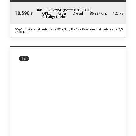
inkl. 19% MwSt. (netto 8.899,16 €),
10.590
OPEL,
Astra,
Diesel,
86.927 km,
123 PS,
€
Schaltgetriebe
CO₂-Emissionen (kombiniert): 92 g/km, Kraftstoffverbrauch (kombiniert): 3,5
l/100 km
Navi