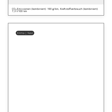
CO₂-Emissionen (kombiniert): 190 g/km, Kraftstoffverbrauch (kombiniert):
7,3 l/100 km
Klima | Navi