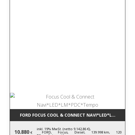
FORD FOCUS COOL & CONNECT NAVI*LED*LM*PDC*T
inkl. 19% MwSt. (netto 9.142,86 €),
10.880
FORD,
Focus,
Diesel,
139.998 km,
120
€