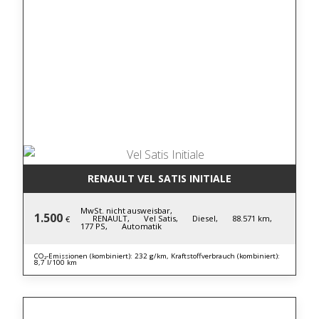
RENAULT VEL SATIS INITIALE
MwSt. nicht ausweisbar,
1.500
RENAULT,
Vel Satis,
Diesel,
88.571 km,
€
177 PS,
Automatik
CO₂-Emissionen (kombiniert): 232 g/km, Kraftstoffverbrauch (kombiniert):
8,7 l/100 km