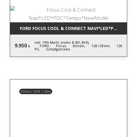
FORD FOCUS COOL & CONNECT NAVI*LED*PDC*TEM
inkl. 19% MwSt. (netto 8.361,34 €),
9.950
FORD,
Focus,
Benzin,
128.128 km,
126
€
PS,
Schaltgetriebe
Klima | AHK | Navi