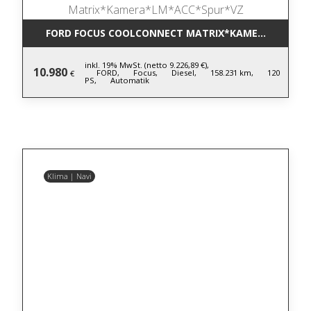
FORD FOCUS COOLCONNECT MATRIX*KAMERA*LM*AC
inkl. 19% MwSt. (netto 9.226,89 €),
10.980
FORD,
Focus,
Diesel,
158.231 km,
120
€
PS,
Automatik
Klima | Navi