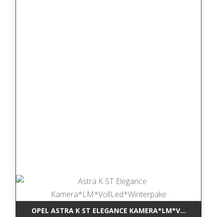
OPEL ASTRA K ST ELEGANCE KAMERA*LM*VOLLLED*W