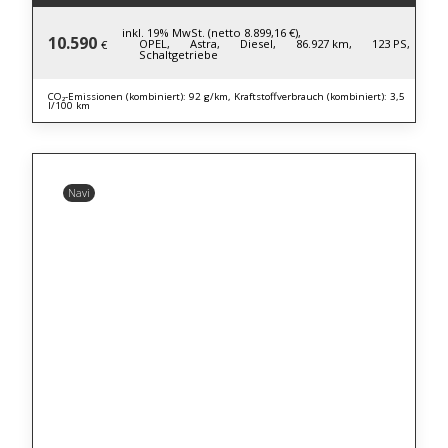
inkl. 19% MwSt. (netto 8.899,16 €),
10.590
OPEL,
Astra,
Diesel,
86.927 km,
123 PS,
€
Schaltgetriebe
CO₂-Emissionen (kombiniert): 92 g/km, Kraftstoffverbrauch (kombiniert): 3,5
l/100 km
Navi