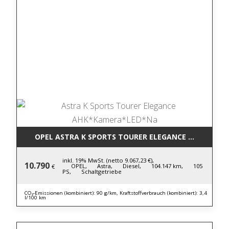
OPEL ASTRA K SPORTS TOURER ELEGANCE AHK*KAM
inkl. 19% MwSt. (netto 9.067,23 €),
10.790
OPEL,
Astra,
Diesel,
104.147 km,
105
€
PS,
Schaltgetriebe
CO₂-Emissionen (kombiniert): 90 g/km, Kraftstoffverbrauch (kombiniert): 3,4
l/100 km