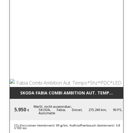
SKODA FABIA COMBI AMBITION AUT. TEMPO*SHZ*PD
MwSt. nicht ausweisbar,
5.950
SKODA,
Fabia,
Diesel,
275.240 km,
90 PS,
€
Automatik
CO₂-Emissionen (kombiniert): 99 g/km, Kraftstoffverbrauch (kombiniert): 3,8
l/100 km