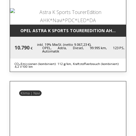
OPEL ASTRA K SPORTS TOUREREDITION AHK*NAVI*P
inkl. 19% MwSt. (netto 9.067,23 €),
10.790
OPEL,
Astra,
Diesel,
99.995 km,
123 PS,
€
Automatik
CO₂-Emissionen (kombiniert): 112 g/km, Kraftstoffverbrauch (kombiniert):
4,2 l/100 km
Klima | Navi