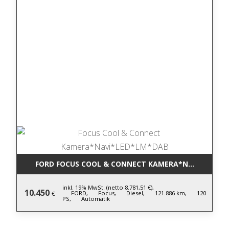
FORD FOCUS COOL & CONNECT KAMERA*NAVI*LED*L
inkl. 19% MwSt. (netto 8.781,51 €),
10.450
FORD,
Focus,
Diesel,
121.886 km,
120
€
PS,
Automatik