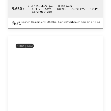
inkl. 19% MwSt. (netto 8.109,24 €),
9.650
OPEL,
Astra,
Diesel,
79.998 km,
105 PS,
€
Schaltgetriebe
CO₂-Emissionen (kombiniert): 90 g/km, Kraftstoffverbrauch (kombiniert): 3,4
l/100 km
Klima | Navi