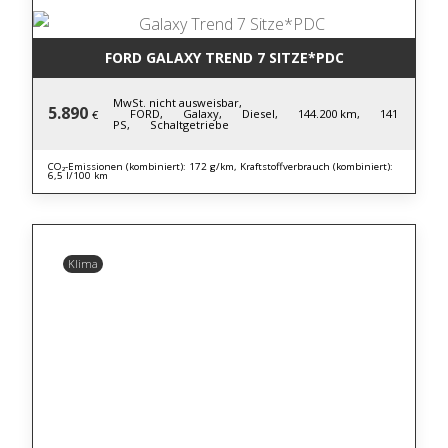
FORD GALAXY TREND 7 SITZE*PDC
MwSt. nicht ausweisbar,
5.890
FORD,
Galaxy,
Diesel,
144.200 km,
141
€
PS,
Schaltgetriebe
CO₂-Emissionen (kombiniert): 172 g/km, Kraftstoffverbrauch (kombiniert):
6,5 l/100 km
Klima