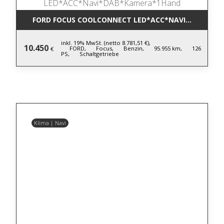
FORD FOCUS COOLCONNECT LED*ACC*NAVI*DAB*KA
inkl. 19% MwSt. (netto 8.781,51 €),
10.450
FORD,
Focus,
Benzin,
95.955 km,
126
€
PS,
Schaltgetriebe
Klima | Navi