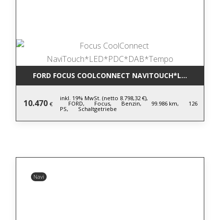
FORD FOCUS COOLCONNECT NAVITOUCH*LED*PDC*D
inkl. 19% MwSt. (netto 8.798,32 €),
10.470
FORD,
Focus,
Benzin,
99.986 km,
126
€
PS,
Schaltgetriebe
Navi