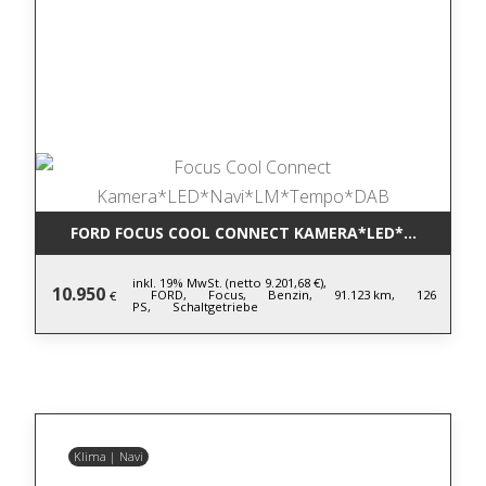
FORD FOCUS COOL CONNECT KAMERA*LED*NAVI*LM
inkl. 19% MwSt. (netto 9.201,68 €),
10.950
FORD,
Focus,
Benzin,
91.123 km,
126
€
PS,
Schaltgetriebe
Klima | Navi