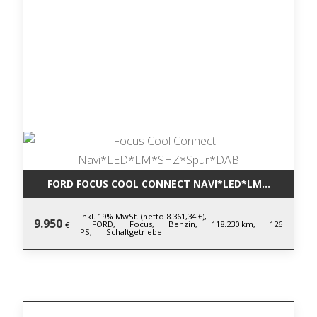
FORD FOCUS COOL CONNECT NAVI*LED*LM*SHZ*SPU
inkl. 19% MwSt. (netto 8.361,34 €),
9.950
FORD,
Focus,
Benzin,
118.230 km,
126
€
PS,
Schaltgetriebe