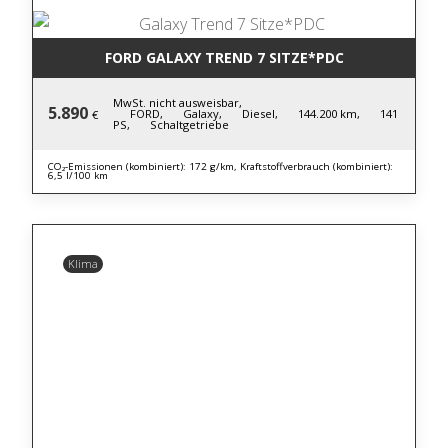
FORD GALAXY TREND 7 SITZE*PDC
MwSt. nicht ausweisbar,
5.890
FORD,
Galaxy,
Diesel,
144.200 km,
141
€
PS,
Schaltgetriebe
CO₂-Emissionen (kombiniert): 172 g/km, Kraftstoffverbrauch (kombiniert):
6,5 l/100 km
Klima