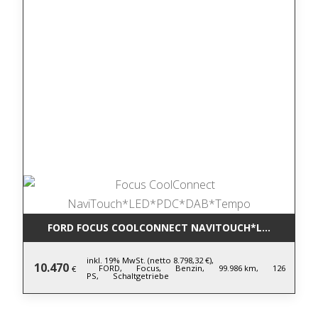
FORD FOCUS COOLCONNECT NAVITOUCH*LED*PDC*D
inkl. 19% MwSt. (netto 8.798,32 €),
10.470
FORD,
Focus,
Benzin,
99.986 km,
126
€
PS,
Schaltgetriebe