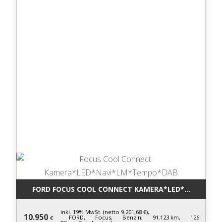
FORD FOCUS COOL CONNECT KAMERA*LED*NAVI*LM
inkl. 19% MwSt. (netto 9.201,68 €),
10.950
FORD,
Focus,
Benzin,
91.123 km,
126
€