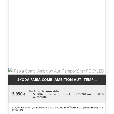
SKODA FABIA COMBI AMBITION AUT. TEMPO*SHZ*PD
MwSt. nicht ausweisbar,
5.950
SKODA,
Fabia,
Diesel,
275.240 km,
90 PS,
€
Automatik
CO₂-Emissionen (kombiniert): 99 g/km, Kraftstoffverbrauch (kombiniert): 3,8
l/100 km