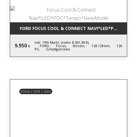
FORD FOCUS COOL & CONNECT NAVI*LED*PDC*TEM
inkl. 19% MwSt. (netto 8.361,34 €),
9.950
FORD,
Focus,
Benzin,
128.128 km,
126
€
PS,
Schaltgetriebe
Klima | AHK | Navi