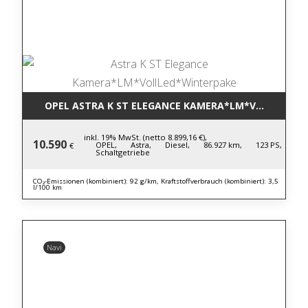
OPEL ASTRA K ST ELEGANCE KAMERA*LM*VOLLLED*W
inkl. 19% MwSt. (netto 8.899,16 €),
10.590
OPEL,
Astra,
Diesel,
86.927 km,
123 PS,
€
Schaltgetriebe
CO₂-Emissionen (kombiniert): 92 g/km, Kraftstoffverbrauch (kombiniert): 3,5
l/100 km
Navi