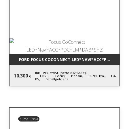
FORD FOCUS COCONNECT LED*NAVI*ACC*PDC*LM*DA
inkl. 19% MwSt. (netto 8.655,46 €),
10.300
FORD,
Focus,
Benzin,
99.988 km,
126
€
PS,
Schaltgetriebe
Klima | Navi