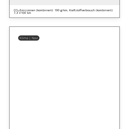
CO₂-Emissionen (kombiniert): 190 g/km, Kraftstoffverbrauch (kombiniert):
7,3 l/100 km
Klima | Navi