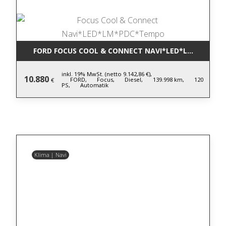
FORD FOCUS COOL & CONNECT NAVI*LED*LM*PDC*T
inkl. 19% MwSt. (netto 9.142,86 €),
10.880
FORD,
Focus,
Diesel,
139.998 km,
120
€
PS,
Automatik
Klima | Navi