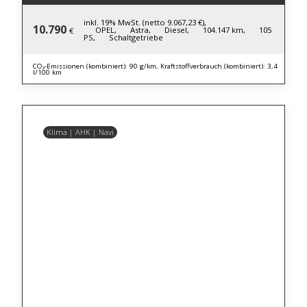
inkl. 19% MwSt. (netto 9.067,23 €),
10.790
OPEL,
Astra,
Diesel,
104.147 km,
105
€
PS,
Schaltgetriebe
CO₂-Emissionen (kombiniert): 90 g/km, Kraftstoffverbrauch (kombiniert): 3,4
l/100 km
Klima | AHK | Navi