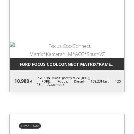
FORD FOCUS COOLCONNECT MATRIX*KAMERA*LM*AC
inkl. 19% MwSt. (netto 9.226,89 €),
10.980
FORD,
Focus,
Diesel,
158.231 km,
120
€
PS,
Automatik
Klima | Navi