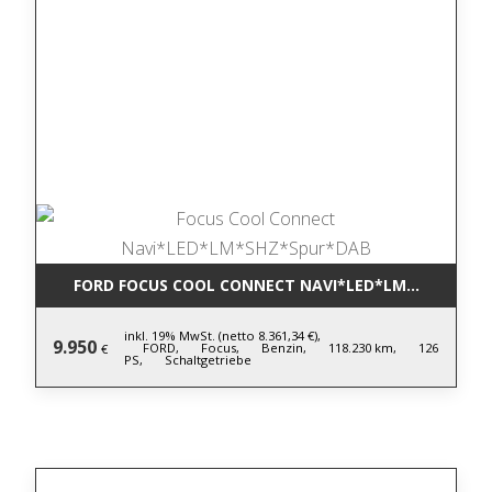
FORD FOCUS COOL CONNECT NAVI*LED*LM*SHZ*SPU
inkl. 19% MwSt. (netto 8.361,34 €),
9.950
FORD,
Focus,
Benzin,
118.230 km,
126
€
PS,
Schaltgetriebe