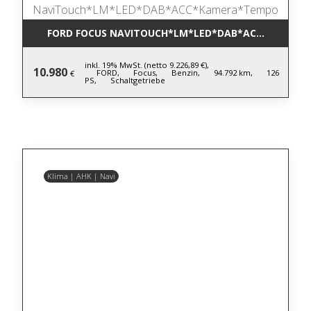
FORD FOCUS NAVITOUCH*LM*LED*DAB*ACC*KAMER
inkl. 19% MwSt. (netto 9.226,89 €),
10.980
FORD,
Focus,
Benzin,
94.792 km,
126
€
PS,
Schaltgetriebe
Klima | AHK | Navi