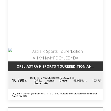
OPEL ASTRA K SPORTS TOUREREDITION AHK*NAVI*P
inkl. 19% MwSt. (netto 9.067,23 €),
10.790
OPEL,
Astra,
Diesel,
99.995 km,
123 PS,
€
Automatik
CO₂-Emissionen (kombiniert): 112 g/km, Kraftstoffverbrauch (kombiniert):
4,2 l/100 km