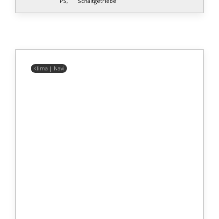
PS,
Schaltgetriebe
Klima | Navi