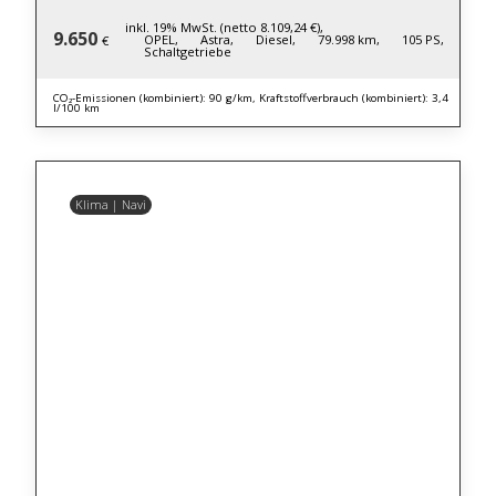
inkl. 19% MwSt. (netto 8.109,24 €),
9.650
OPEL,
Astra,
Diesel,
79.998 km,
105 PS,
€
Schaltgetriebe
CO₂-Emissionen (kombiniert): 90 g/km, Kraftstoffverbrauch (kombiniert): 3,4
l/100 km
Klima | Navi