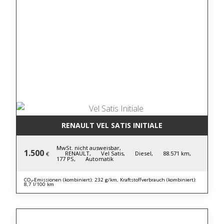
RENAULT VEL SATIS INITIALE
MwSt. nicht ausweisbar,
1.500
RENAULT,
Vel Satis,
Diesel,
88.571 km,
€
177 PS,
Automatik
CO₂-Emissionen (kombiniert): 232 g/km, Kraftstoffverbrauch (kombiniert):
8,7 l/100 km