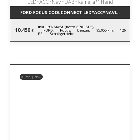
FORD FOCUS COOLCONNECT LED*ACC*NAVI*DAB*KA
inkl. 19% MwSt. (netto 8.781,51 €),
10.450
FORD,
Focus,
Benzin,
95.955 km,
126
€
PS,
Schaltgetriebe
Klima | Navi