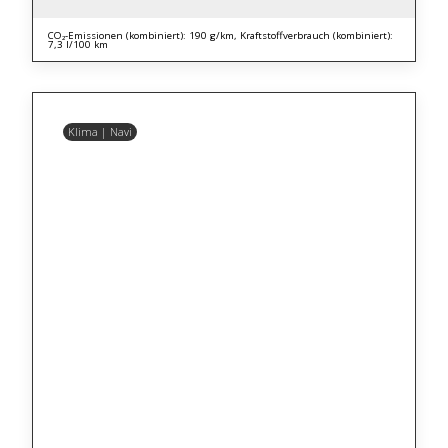
CO₂-Emissionen (kombiniert): 190 g/km, Kraftstoffverbrauch (kombiniert):
7,3 l/100 km
Klima | Navi