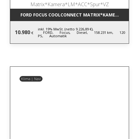
FORD FOCUS COOLCONNECT MATRIX*KAMERA*LM*AC
inkl. 19% MwSt. (netto 9.226,89 €),
10.980
FORD,
Focus,
Diesel,
158.231 km,
120
€
PS,
Automatik
Klima | Navi