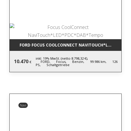
FORD FOCUS COOLCONNECT NAVITOUCH*LED*PDC*D
inkl. 19% MwSt. (netto 8.798,32 €),
10.470
FORD,
Focus,
Benzin,
99.986 km,
126
€
PS,
Schaltgetriebe
Navi