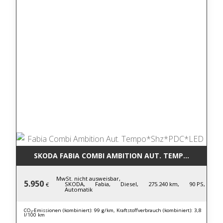
SKODA FABIA COMBI AMBITION AUT. TEMPO*SHZ*PD
MwSt. nicht ausweisbar,
5.950
SKODA,
Fabia,
Diesel,
275.240 km,
90 PS,
€
Automatik
CO₂-Emissionen (kombiniert): 99 g/km, Kraftstoffverbrauch (kombiniert): 3,8
l/100 km