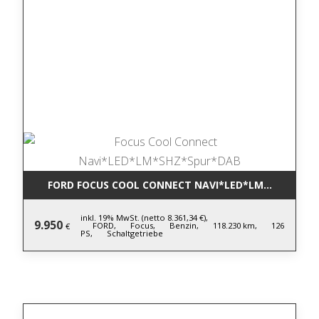
FORD FOCUS COOL CONNECT NAVI*LED*LM*SHZ*SPU
inkl. 19% MwSt. (netto 8.361,34 €),
9.950
FORD,
Focus,
Benzin,
118.230 km,
126
€
PS,
Schaltgetriebe