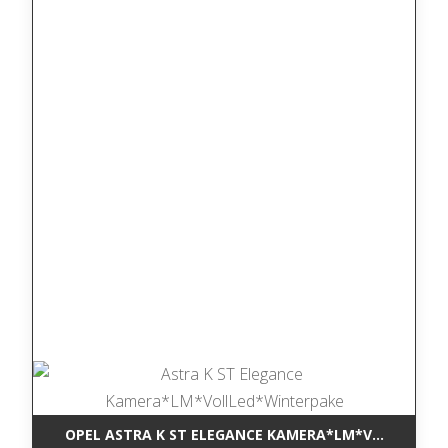
OPEL ASTRA K ST ELEGANCE KAMERA*LM*VOLLLED*W