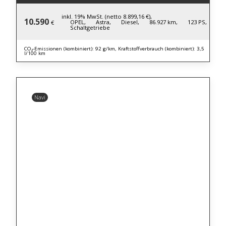
inkl. 19% MwSt. (netto 8.899,16 €),
10.590
OPEL,
Astra,
Diesel,
86.927 km,
123 PS,
€
Schaltgetriebe
CO₂-Emissionen (kombiniert): 92 g/km, Kraftstoffverbrauch (kombiniert): 3,5
l/100 km
Navi