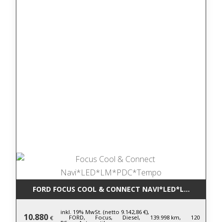
FORD FOCUS COOL & CONNECT NAVI*LED*LM*PDC*T
inkl. 19% MwSt. (netto 9.142,86 €),
10.880
FORD,
Focus,
Diesel,
139.998 km,
120
€