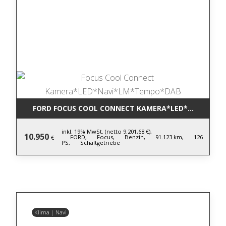
FORD FOCUS COOL CONNECT KAMERA*LED*NAVI*LM
inkl. 19% MwSt. (netto 9.201,68 €),
10.950
FORD,
Focus,
Benzin,
91.123 km,
126
€
PS,
Schaltgetriebe
Klima | Navi