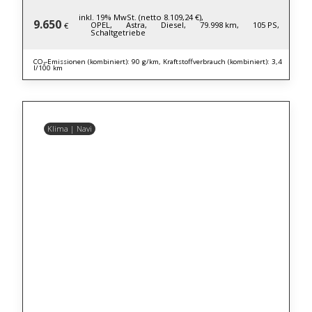
inkl. 19% MwSt. (netto 8.109,24 €),
9.650
OPEL,
Astra,
Diesel,
79.998 km,
105 PS,
€
Schaltgetriebe
CO₂-Emissionen (kombiniert): 90 g/km, Kraftstoffverbrauch (kombiniert): 3,4
l/100 km
Klima | Navi