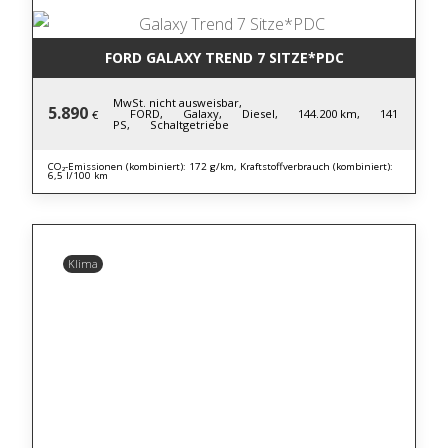
FORD GALAXY TREND 7 SITZE*PDC
MwSt. nicht ausweisbar,
5.890
FORD,
Galaxy,
Diesel,
144.200 km,
141
€
PS,
Schaltgetriebe
CO₂-Emissionen (kombiniert): 172 g/km, Kraftstoffverbrauch (kombiniert):
6,5 l/100 km
Klima