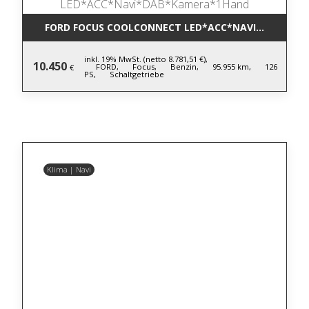
FORD FOCUS COOLCONNECT LED*ACC*NAVI*DAB*KA
inkl. 19% MwSt. (netto 8.781,51 €),
10.450
FORD,
Focus,
Benzin,
95.955 km,
126
€
PS,
Schaltgetriebe
Klima | Navi