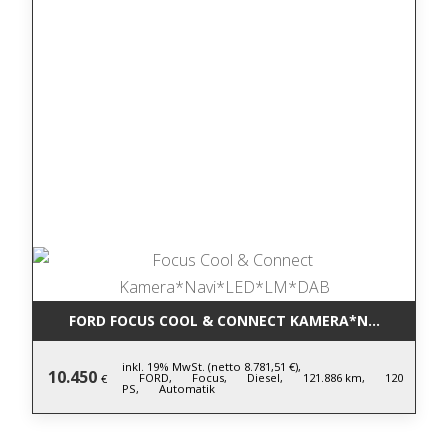
FORD FOCUS COOL & CONNECT KAMERA*NAVI*LED*L
inkl. 19% MwSt. (netto 8.781,51 €),
10.450
FORD,
Focus,
Diesel,
121.886 km,
120
€
PS,
Automatik