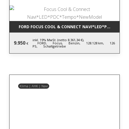
FORD FOCUS COOL & CONNECT NAVI*LED*PDC*TEM
inkl. 19% MwSt. (netto 8.361,34 €),
9.950
FORD,
Focus,
Benzin,
128.128 km,
126
€
PS,
Schaltgetriebe
Klima | AHK | Navi