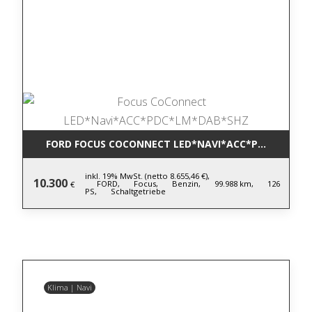
FORD FOCUS COCONNECT LED*NAVI*ACC*PDC*LM*DA
inkl. 19% MwSt. (netto 8.655,46 €),
10.300
FORD,
Focus,
Benzin,
99.988 km,
126
€
PS,
Schaltgetriebe
Klima | Navi