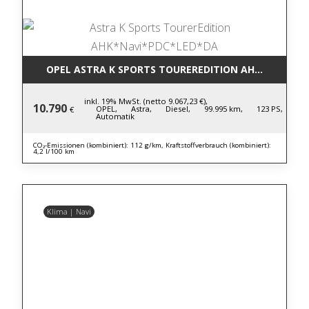
OPEL ASTRA K SPORTS TOUREREDITION AHK*NAVI*P
inkl. 19% MwSt. (netto 9.067,23 €),
10.790
OPEL,
Astra,
Diesel,
99.995 km,
123 PS,
€
Automatik
CO₂-Emissionen (kombiniert): 112 g/km, Kraftstoffverbrauch (kombiniert):
4,2 l/100 km
Klima | Navi