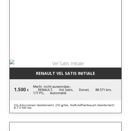
RENAULT VEL SATIS INITIALE
MwSt. nicht ausweisbar,
1.500
RENAULT,
Vel Satis,
Diesel,
88.571 km,
€
177 PS,
Automatik
CO₂-Emissionen (kombiniert): 232 g/km, Kraftstoffverbrauch (kombiniert):
8,7 l/100 km