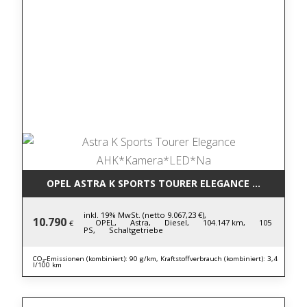
OPEL ASTRA K SPORTS TOURER ELEGANCE AHK*KAM
inkl. 19% MwSt. (netto 9.067,23 €),
10.790
OPEL,
Astra,
Diesel,
104.147 km,
105
€
PS,
Schaltgetriebe
CO₂-Emissionen (kombiniert): 90 g/km, Kraftstoffverbrauch (kombiniert): 3,4
l/100 km