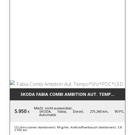
SKODA FABIA COMBI AMBITION AUT. TEMPO*SHZ*PD
MwSt. nicht ausweisbar,
5.950
SKODA,
Fabia,
Diesel,
275.240 km,
90 PS,
€
Automatik
CO₂-Emissionen (kombiniert): 99 g/km, Kraftstoffverbrauch (kombiniert): 3,8
l/100 km