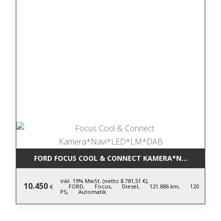
FORD FOCUS COOL & CONNECT KAMERA*NAVI*LED*L
inkl. 19% MwSt. (netto 8.781,51 €),
10.450
FORD,
Focus,
Diesel,
121.886 km,
120
€
PS,
Automatik