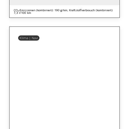
CO₂-Emissionen (kombiniert): 190 g/km, Kraftstoffverbrauch (kombiniert):
7,3 l/100 km
Klima | Navi