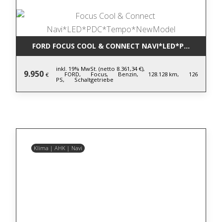
FORD FOCUS COOL & CONNECT NAVI*LED*PDC*TEM
inkl. 19% MwSt. (netto 8.361,34 €),
9.950
FORD,
Focus,
Benzin,
128.128 km,
126
€
PS,
Schaltgetriebe
Klima | AHK | Navi