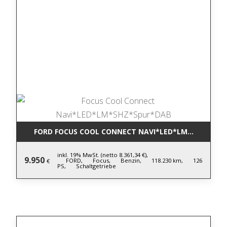
FORD FOCUS COOL CONNECT NAVI*LED*LM*SHZ*SPU
inkl. 19% MwSt. (netto 8.361,34 €),
9.950
FORD,
Focus,
Benzin,
118.230 km,
126
€
PS,
Schaltgetriebe