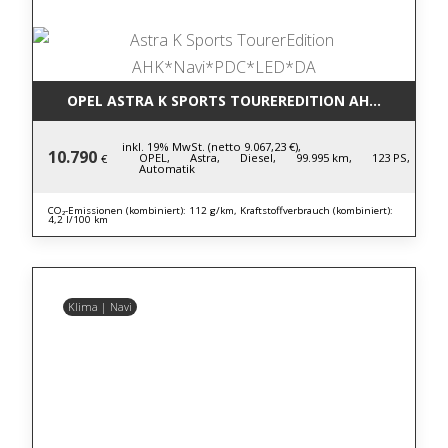
OPEL ASTRA K SPORTS TOUREREDITION AHK*NAVI*P
inkl. 19% MwSt. (netto 9.067,23 €),
10.790
OPEL,
Astra,
Diesel,
99.995 km,
123 PS,
€
Automatik
CO₂-Emissionen (kombiniert): 112 g/km, Kraftstoffverbrauch (kombiniert):
4,2 l/100 km
Klima | Navi