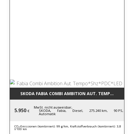
SKODA FABIA COMBI AMBITION AUT. TEMPO*SHZ*PD
MwSt. nicht ausweisbar,
5.950
SKODA,
Fabia,
Diesel,
275.240 km,
90 PS,
€
Automatik
CO₂-Emissionen (kombiniert): 99 g/km, Kraftstoffverbrauch (kombiniert): 3,8
l/100 km