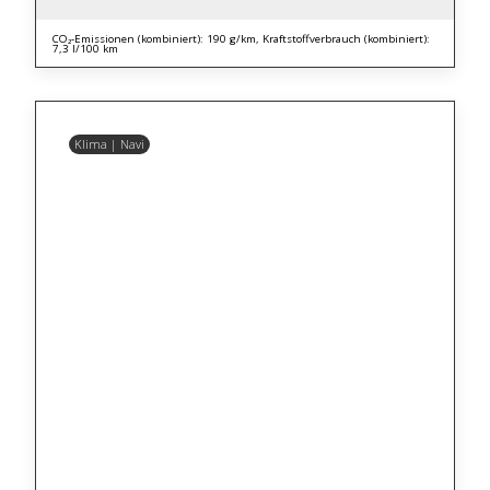
CO₂-Emissionen (kombiniert): 190 g/km, Kraftstoffverbrauch (kombiniert):
7,3 l/100 km
Klima | Navi