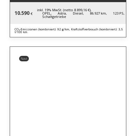
inkl. 19% MwSt. (netto 8.899,16 €),
10.590
OPEL,
Astra,
Diesel,
86.927 km,
123 PS,
€
Schaltgetriebe
CO₂-Emissionen (kombiniert): 92 g/km, Kraftstoffverbrauch (kombiniert): 3,5
l/100 km
Navi