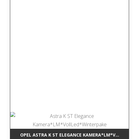
OPEL ASTRA K ST ELEGANCE KAMERA*LM*VOLLLED*W