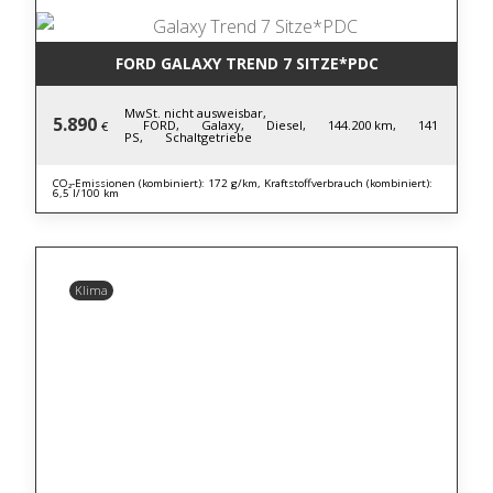
FORD GALAXY TREND 7 SITZE*PDC
MwSt. nicht ausweisbar,
5.890
FORD,
Galaxy,
Diesel,
144.200 km,
141
€
PS,
Schaltgetriebe
CO₂-Emissionen (kombiniert): 172 g/km, Kraftstoffverbrauch (kombiniert):
6,5 l/100 km
Klima