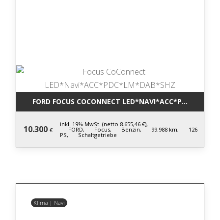
FORD FOCUS COCONNECT LED*NAVI*ACC*PDC*LM*DA
inkl. 19% MwSt. (netto 8.655,46 €),
10.300
FORD,
Focus,
Benzin,
99.988 km,
126
€
PS,
Schaltgetriebe
Klima | Navi