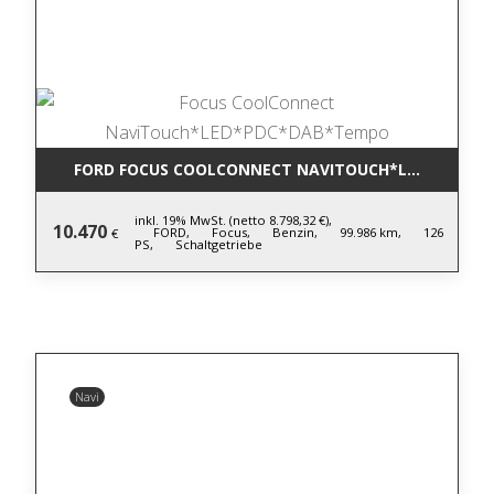
FORD FOCUS COOLCONNECT NAVITOUCH*LED*PDC*D
inkl. 19% MwSt. (netto 8.798,32 €),
10.470
FORD,
Focus,
Benzin,
99.986 km,
126
€
PS,
Schaltgetriebe
Navi