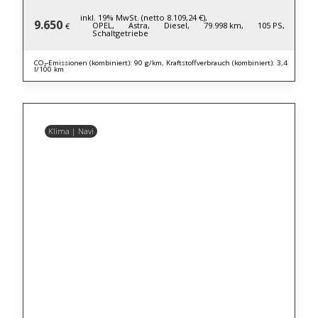
inkl. 19% MwSt. (netto 8.109,24 €),
9.650
OPEL,
Astra,
Diesel,
79.998 km,
105 PS,
€
Schaltgetriebe
CO₂-Emissionen (kombiniert): 90 g/km, Kraftstoffverbrauch (kombiniert): 3,4
l/100 km
Klima | Navi