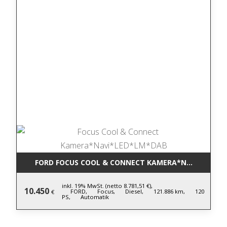
FORD FOCUS COOL & CONNECT KAMERA*NAVI*LED*L
inkl. 19% MwSt. (netto 8.781,51 €),
10.450
FORD,
Focus,
Diesel,
121.886 km,
120
€
PS,
Automatik