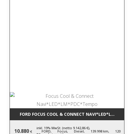
FORD FOCUS COOL & CONNECT NAVI*LED*LM*PDC*T
inkl. 19% MwSt. (netto 9.142,86 €),
10.880
FORD,
Focus,
Diesel,
139.998 km,
120
€