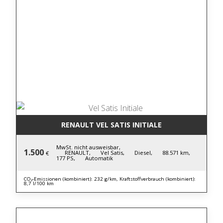
RENAULT VEL SATIS INITIALE
MwSt. nicht ausweisbar,
1.500
RENAULT,
Vel Satis,
Diesel,
88.571 km,
€
177 PS,
Automatik
CO₂-Emissionen (kombiniert): 232 g/km, Kraftstoffverbrauch (kombiniert):
8,7 l/100 km