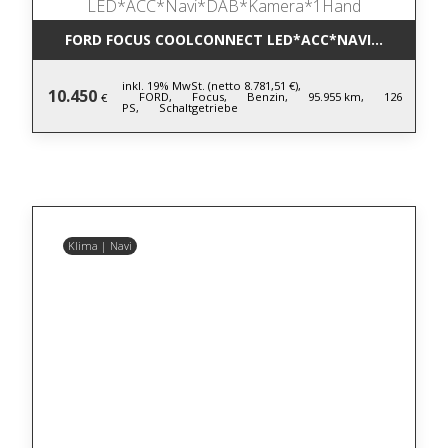
FORD FOCUS COOLCONNECT LED*ACC*NAVI*DAB*KA
inkl. 19% MwSt. (netto 8.781,51 €),
10.450
FORD,
Focus,
Benzin,
95.955 km,
126
€
PS,
Schaltgetriebe
Klima | Navi