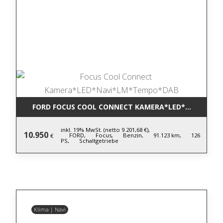
FORD FOCUS COOL CONNECT KAMERA*LED*NAVI*LM
inkl. 19% MwSt. (netto 9.201,68 €),
10.950
FORD,
Focus,
Benzin,
91.123 km,
126
€
PS,
Schaltgetriebe
Klima | Navi