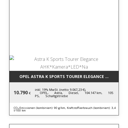
OPEL ASTRA K SPORTS TOURER ELEGANCE AHK*KAM
inkl. 19% MwSt. (netto 9.067,23 €),
10.790
OPEL,
Astra,
Diesel,
104.147 km,
105
€
PS,
Schaltgetriebe
CO₂-Emissionen (kombiniert): 90 g/km, Kraftstoffverbrauch (kombiniert): 3,4
l/100 km