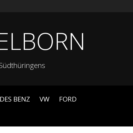
ELBORN
Südthüringens
DES BENZ
VW
FORD