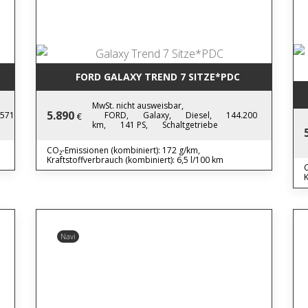
FORD GALAXY TREND 7 SITZE*PDC
MwSt. nicht ausweisbar,
5.890
.571
FORD,
Galaxy,
Diesel,
144.200
€
km,
141 PS,
Schaltgetriebe
CO₂-Emissionen (kombiniert): 172 g/km,
Kraftstoffverbrauch (kombiniert): 6,5 l/100 km
C
K
Navi