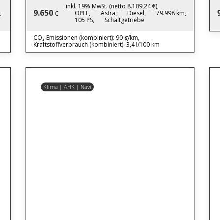
inkl. 19% MwSt. (netto 8.109,24 €),
9.650
,
OPEL,
Astra,
Diesel,
79.998 km,
€
105 PS,
Schaltgetriebe
CO₂-Emissionen (kombiniert): 90 g/km,
Kraftstoffverbrauch (kombiniert): 3,4 l/100 km
Klima | AHK | Navi