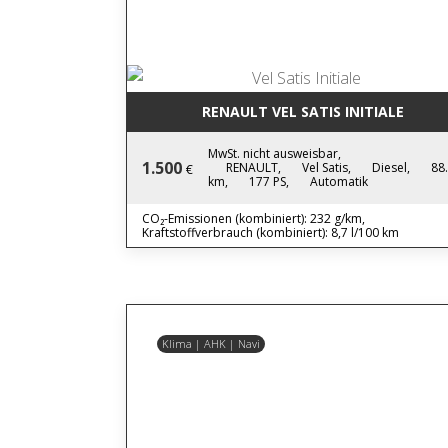
RENAULT VEL SATIS INITIALE
MwSt. nicht ausweisbar,
1.500
RENAULT,
Vel Satis,
Diesel,
88
€
km,
177 PS,
Automatik
CO₂-Emissionen (kombiniert): 232 g/km,
Kraftstoffverbrauch (kombiniert): 8,7 l/100 km
Klima | AHK | Navi