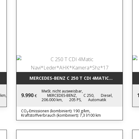
LED*PDC*TEMPO*NEWMODEL
MERCEDES-BENZ C 250 T CDI 4MAT
MwSt. nicht ausweisbar,
9.990
 km,
MERCEDES-BENZ,
C 250,
Diesel,
€
206.000 km,
205 PS,
Automatik
CO₂-Emissionen (kombiniert): 190 g/km,
Kraftstoffverbrauch (kombiniert): 7,3 l/100 km