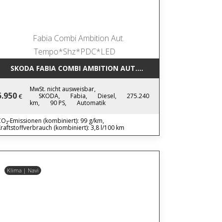
SKODA FABIA COMBI AMBITION AUT. TEMPO*SHZ*PDC*LED
MwSt. nicht ausweisbar,
5.950
SKODA,
Fabia,
Diesel,
275.240
€
km,
90 PS,
Automatik
O₂-Emissionen (kombiniert): 99 g/km,
raftstoffverbrauch (kombiniert): 3,8 l/100 km
Klima | Navi