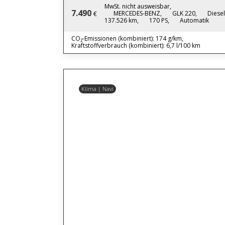
MwSt. nicht ausweisbar,
7.490
MERCEDES-BENZ,
GLK 220,
Diesel
€
137.526 km,
170 PS,
Automatik
CO₂-Emissionen (kombiniert): 174 g/km,
Kraftstoffverbrauch (kombiniert): 6,7 l/100 km
Klima | Navi