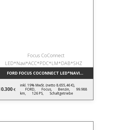
IC NAVI*LEDER*AHK*KAMERA*SHZ*17
FORD FOCUS COCONNECT LED*NAVI*ACC*PDC*LM*DAB*SHZ
inkl. 19% MwSt. (netto 8.655,46 €),
10.300
FORD,
Focus,
Benzin,
99.988
€
km,
126 PS,
Schaltgetriebe