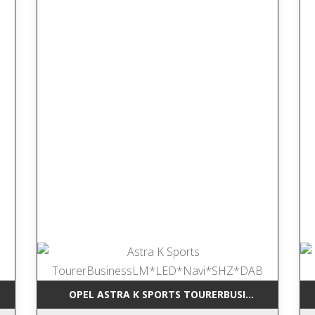
RCEDES-BENZ GLK 220 CDI BLUEEFFI NAVI*LEDER*TEMP*SHZ*AHK*
OPEL ASTRA K SPORTS TOURERBUSINESSLM*LED