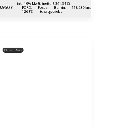
inkl. 19% MwSt. (netto 8.361,34 €),
9.950
FORD,
Focus,
Benzin,
118.230 km,
€
126 PS,
Schaltgetriebe
Klima | Navi