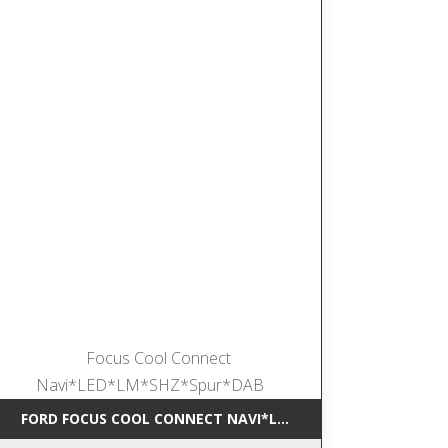
*NAVI*SHZ*DAB
FORD FOCUS COOL CONNECT NAVI*LED*LM*SHZ*SPUR*DAB