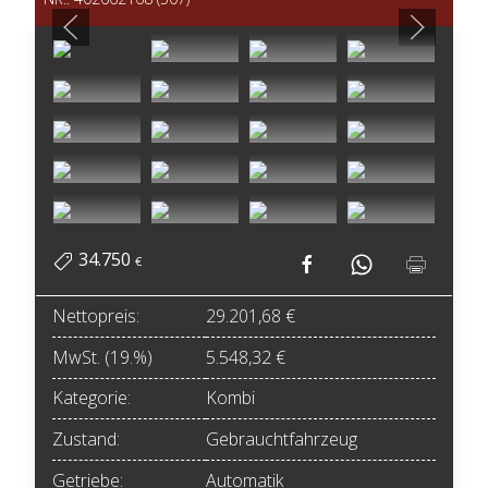
34.750
€
Nettopreis:
29.201,68 €
MwSt. (19.%)
5.548,32 €
Kategorie:
Kombi
Zustand:
Gebrauchtfahrzeug
Getriebe:
Automatik