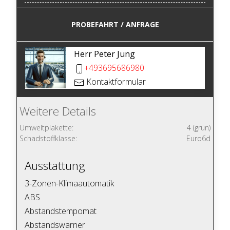
PROBEFAHRT / ANFRAGE
Herr Peter Jung
+493695686980
Kontaktformular
Weitere Details
Umweltplakette:
4 (grün)
Schadstoffklasse:
Euro6d
Ausstattung
3-Zonen-Klimaautomatik
ABS
Abstandstempomat
Abstandswarner