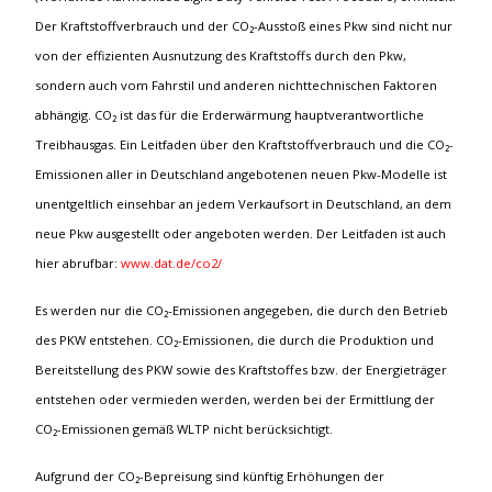
Der Kraftstoffverbrauch und der CO₂-Ausstoß eines Pkw sind nicht nur
von der effizienten Ausnutzung des Kraftstoffs durch den Pkw,
sondern auch vom Fahrstil und anderen nichttechnischen Faktoren
abhängig. CO₂ ist das für die Erderwärmung hauptverantwortliche
Treibhausgas. Ein Leitfaden über den Kraftstoffverbrauch und die CO₂-
Emissionen aller in Deutschland angebotenen neuen Pkw-Modelle ist
unentgeltlich einsehbar an jedem Verkaufsort in Deutschland, an dem
neue Pkw ausgestellt oder angeboten werden. Der Leitfaden ist auch
hier abrufbar:
www.dat.de/co2/
Es werden nur die CO₂-Emissionen angegeben, die durch den Betrieb
des PKW entstehen. CO₂-Emissionen, die durch die Produktion und
Bereitstellung des PKW sowie des Kraftstoffes bzw. der Energieträger
entstehen oder vermieden werden, werden bei der Ermittlung der
CO₂-Emissionen gemäß WLTP nicht berücksichtigt.
Aufgrund der CO₂-Bepreisung sind künftig Erhöhungen der