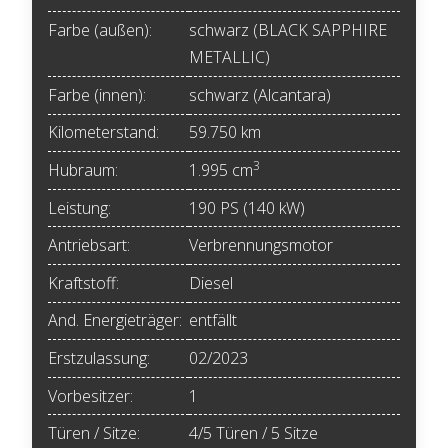
Farbe (außen):
schwarz (BLACK SAPPHIRE
METALLIC)
Farbe (innen):
schwarz (Alcantara)
Kilometerstand:
59.750 km
3
Hubraum:
1.995 cm
Leistung:
190 PS (140 kW)
Antriebsart:
Verbrennungsmotor
Kraftstoff:
Diesel
And. Energieträger:
entfällt
Erstzulassung:
02/2023
Vorbesitzer:
1
Türen / Sitze:
4/5 Türen / 5 Sitze