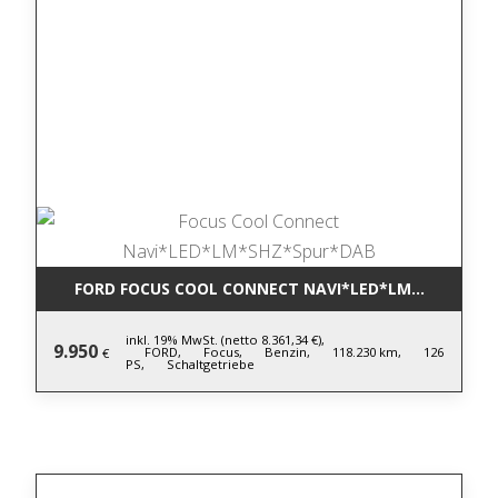
FORD FOCUS COOL CONNECT NAVI*LED*LM*SHZ*SPU
inkl. 19% MwSt. (netto 8.361,34 €),
9.950
FORD,
Focus,
Benzin,
118.230 km,
126
€
PS,
Schaltgetriebe