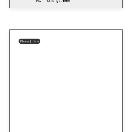
PS,
Schaltgetriebe
Klima | Navi