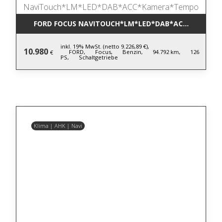
FORD FOCUS NAVITOUCH*LM*LED*DAB*ACC*KAMER
inkl. 19% MwSt. (netto 9.226,89 €),
10.980
FORD,
Focus,
Benzin,
94.792 km,
126
€
PS,
Schaltgetriebe
Klima | AHK | Navi