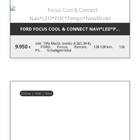
FORD FOCUS COOL & CONNECT NAVI*LED*PDC*TEM
inkl. 19% MwSt. (netto 8.361,34 €),
9.950
FORD,
Focus,
Benzin,
128.128 km,
126
€
PS,
Schaltgetriebe
Klima | AHK | Navi