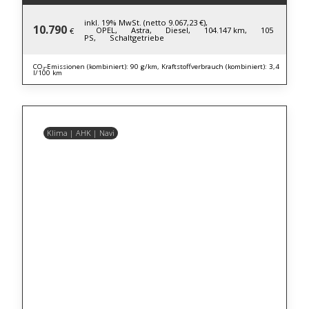
inkl. 19% MwSt. (netto 9.067,23 €),
10.790
OPEL,
Astra,
Diesel,
104.147 km,
105
€
PS,
Schaltgetriebe
CO₂-Emissionen (kombiniert): 90 g/km, Kraftstoffverbrauch (kombiniert): 3,4
l/100 km
Klima | AHK | Navi