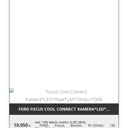
FORD FOCUS COOL CONNECT KAMERA*LED*NAVI*LM
inkl. 19% MwSt. (netto 9.201,68 €),
10.950
FORD,
Focus,
Benzin,
91.123 km,
126
€