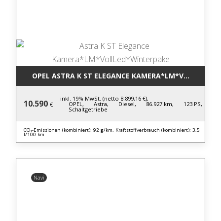
OPEL ASTRA K ST ELEGANCE KAMERA*LM*VOLLLED*W
inkl. 19% MwSt. (netto 8.899,16 €),
10.590
OPEL,
Astra,
Diesel,
86.927 km,
123 PS,
€
Schaltgetriebe
CO₂-Emissionen (kombiniert): 92 g/km, Kraftstoffverbrauch (kombiniert): 3,5
l/100 km
Navi