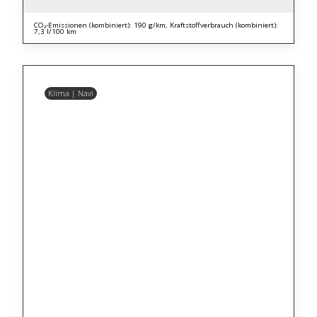
CO₂-Emissionen (kombiniert): 190 g/km, Kraftstoffverbrauch (kombiniert):
7,3 l/100 km
Klima | Navi