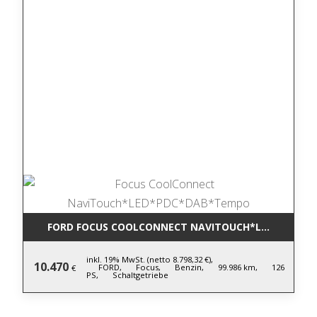
FORD FOCUS COOLCONNECT NAVITOUCH*LED*PDC*D
inkl. 19% MwSt. (netto 8.798,32 €),
10.470
FORD,
Focus,
Benzin,
99.986 km,
126
€
PS,
Schaltgetriebe