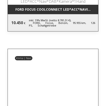
FORD FOCUS COOLCONNECT LED*ACC*NAVI*DAB*KA
inkl. 19% MwSt. (netto 8.781,51 €),
10.450
FORD,
Focus,
Benzin,
95.955 km,
126
€
PS,
Schaltgetriebe
Klima | Navi