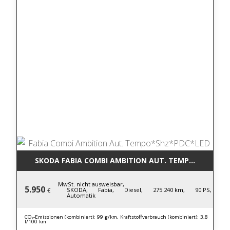
SKODA FABIA COMBI AMBITION AUT. TEMPO*SHZ*PD
MwSt. nicht ausweisbar,
5.950
SKODA,
Fabia,
Diesel,
275.240 km,
90 PS,
€
Automatik
CO₂-Emissionen (kombiniert): 99 g/km, Kraftstoffverbrauch (kombiniert): 3,8
l/100 km