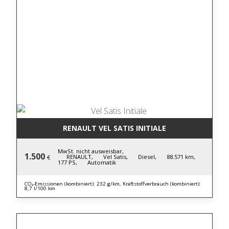
RENAULT VEL SATIS INITIALE
MwSt. nicht ausweisbar,
1.500
RENAULT,
Vel Satis,
Diesel,
88.571 km,
€
177 PS,
Automatik
CO₂-Emissionen (kombiniert): 232 g/km, Kraftstoffverbrauch (kombiniert):
8,7 l/100 km