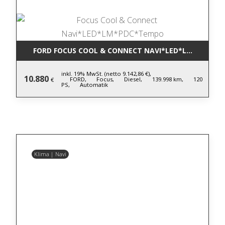
FORD FOCUS COOL & CONNECT NAVI*LED*LM*PDC*T
inkl. 19% MwSt. (netto 9.142,86 €),
10.880
FORD,
Focus,
Diesel,
139.998 km,
120
€
PS,
Automatik
Klima | Navi