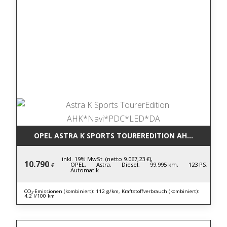
OPEL ASTRA K SPORTS TOUREREDITION AHK*NAVI*P
inkl. 19% MwSt. (netto 9.067,23 €),
10.790
OPEL,
Astra,
Diesel,
99.995 km,
123 PS,
€
Automatik
CO₂-Emissionen (kombiniert): 112 g/km, Kraftstoffverbrauch (kombiniert):
4,2 l/100 km