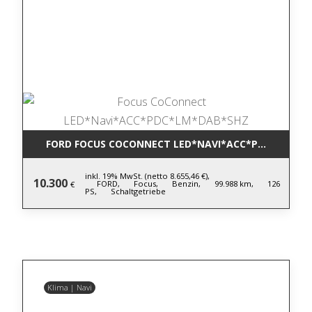
FORD FOCUS COCONNECT LED*NAVI*ACC*PDC*LM*DA
inkl. 19% MwSt. (netto 8.655,46 €),
10.300
FORD,
Focus,
Benzin,
99.988 km,
126
€
PS,
Schaltgetriebe
Klima | Navi