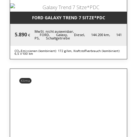
FORD GALAXY TREND 7 SITZE*PDC
MwSt. nicht ausweisbar,
5.890
FORD,
Galaxy,
Diesel,
144.200 km,
141
€
PS,
Schaltgetriebe
CO₂-Emissionen (kombiniert): 172 g/km, Kraftstoffverbrauch (kombiniert):
6,5 l/100 km
Klima