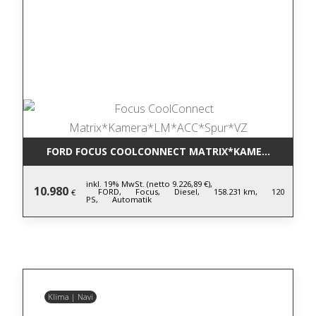
FORD FOCUS COOLCONNECT MATRIX*KAMERA*LM*AC
inkl. 19% MwSt. (netto 9.226,89 €),
10.980
FORD,
Focus,
Diesel,
158.231 km,
120
€
PS,
Automatik
Klima | Navi