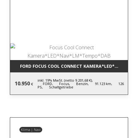
FORD FOCUS COOL CONNECT KAMERA*LED*NAVI*LM
inkl. 19% MwSt. (netto 9.201,68 €),
10.950
FORD,
Focus,
Benzin,
91.123 km,
126
€
PS,
Schaltgetriebe
Klima | Navi