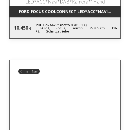
FORD FOCUS COOLCONNECT LED*ACC*NAVI*DAB*KA
inkl. 19% MwSt. (netto 8.781,51 €),
10.450
FORD,
Focus,
Benzin,
95.955 km,
126
€
PS,
Schaltgetriebe
Klima | Navi