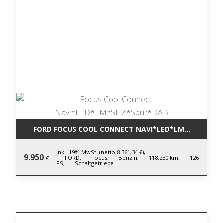
FORD FOCUS COOL CONNECT NAVI*LED*LM*SHZ*SPU
inkl. 19% MwSt. (netto 8.361,34 €),
9.950
FORD,
Focus,
Benzin,
118.230 km,
126
€
PS,
Schaltgetriebe