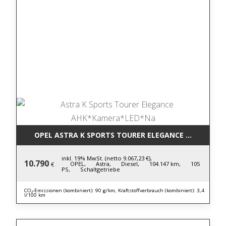
OPEL ASTRA K SPORTS TOURER ELEGANCE AHK*KAM
inkl. 19% MwSt. (netto 9.067,23 €),
10.790
OPEL,
Astra,
Diesel,
104.147 km,
105
€
PS,
Schaltgetriebe
CO₂-Emissionen (kombiniert): 90 g/km, Kraftstoffverbrauch (kombiniert): 3,4
l/100 km