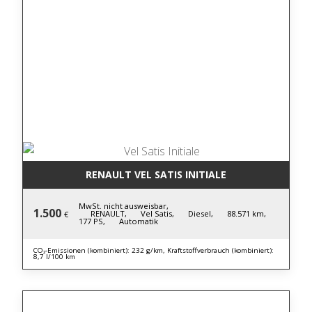
RENAULT VEL SATIS INITIALE
MwSt. nicht ausweisbar,
1.500
RENAULT,
Vel Satis,
Diesel,
88.571 km,
€
177 PS,
Automatik
CO₂-Emissionen (kombiniert): 232 g/km, Kraftstoffverbrauch (kombiniert):
8,7 l/100 km