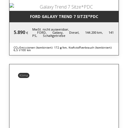
FORD GALAXY TREND 7 SITZE*PDC
MwSt. nicht ausweisbar,
5.890
FORD,
Galaxy,
Diesel,
144.200 km,
141
€
PS,
Schaltgetriebe
CO₂-Emissionen (kombiniert): 172 g/km, Kraftstoffverbrauch (kombiniert):
6,5 l/100 km
Klima