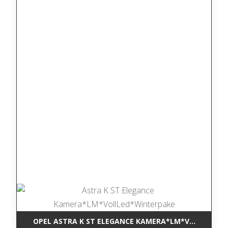
OPEL ASTRA K ST ELEGANCE KAMERA*LM*VOLLLED*W