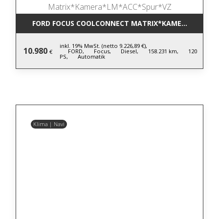
FORD FOCUS COOLCONNECT MATRIX*KAMERA*LM*AC
inkl. 19% MwSt. (netto 9.226,89 €),
10.980
FORD,
Focus,
Diesel,
158.231 km,
120
€
PS,
Automatik
Klima | Navi