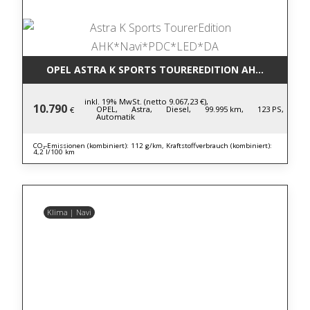
OPEL ASTRA K SPORTS TOUREREDITION AHK*NAVI*P
inkl. 19% MwSt. (netto 9.067,23 €),
10.790
OPEL,
Astra,
Diesel,
99.995 km,
123 PS,
€
Automatik
CO₂-Emissionen (kombiniert): 112 g/km, Kraftstoffverbrauch (kombiniert):
4,2 l/100 km
Klima | Navi