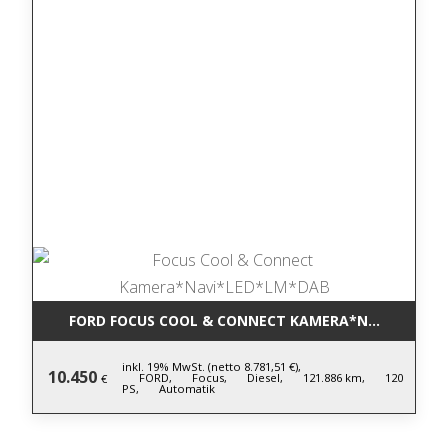
FORD FOCUS COOL & CONNECT KAMERA*NAVI*LED*L
inkl. 19% MwSt. (netto 8.781,51 €),
10.450
FORD,
Focus,
Diesel,
121.886 km,
120
€
PS,
Automatik