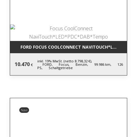
FORD FOCUS COOLCONNECT NAVITOUCH*LED*PDC*D
inkl. 19% MwSt. (netto 8.798,32 €),
10.470
FORD,
Focus,
Benzin,
99.986 km,
126
€
PS,
Schaltgetriebe
Navi