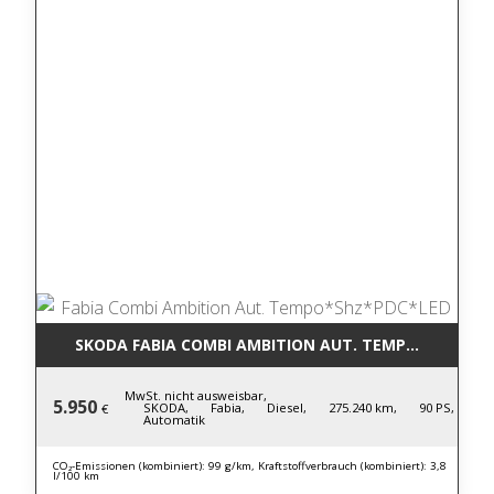
SKODA FABIA COMBI AMBITION AUT. TEMPO*SHZ*PD
MwSt. nicht ausweisbar,
5.950
SKODA,
Fabia,
Diesel,
275.240 km,
90 PS,
€
Automatik
CO₂-Emissionen (kombiniert): 99 g/km, Kraftstoffverbrauch (kombiniert): 3,8
l/100 km