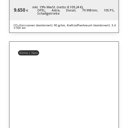
inkl. 19% MwSt. (netto 8.109,24 €),
9.650
OPEL,
Astra,
Diesel,
79.998 km,
105 PS,
€
Schaltgetriebe
CO₂-Emissionen (kombiniert): 90 g/km, Kraftstoffverbrauch (kombiniert): 3,4
l/100 km
Klima | Navi