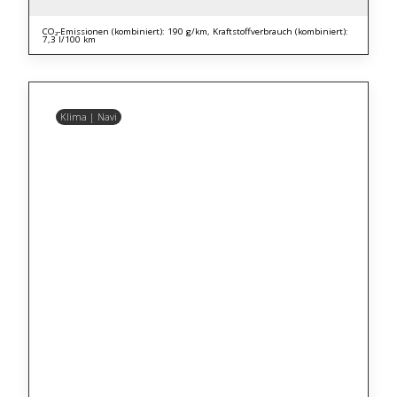
CO₂-Emissionen (kombiniert): 190 g/km, Kraftstoffverbrauch (kombiniert):
7,3 l/100 km
Klima | Navi