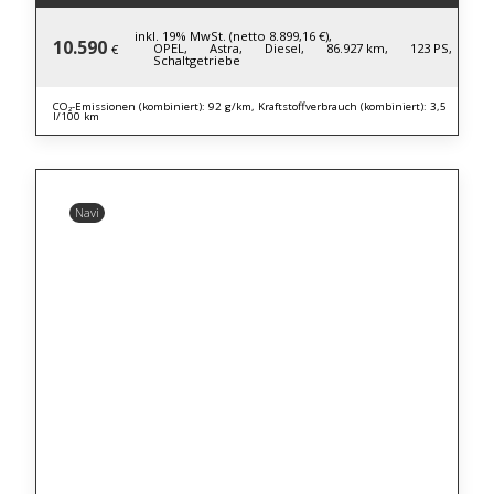
inkl. 19% MwSt. (netto 8.899,16 €),
10.590
OPEL,
Astra,
Diesel,
86.927 km,
123 PS,
€
Schaltgetriebe
CO₂-Emissionen (kombiniert): 92 g/km, Kraftstoffverbrauch (kombiniert): 3,5
l/100 km
Navi