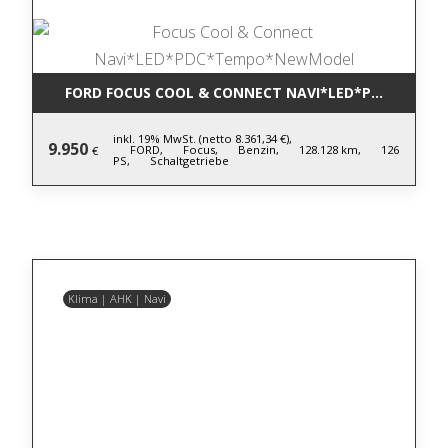
FORD FOCUS COOL & CONNECT NAVI*LED*PDC*TEM
inkl. 19% MwSt. (netto 8.361,34 €),
9.950
FORD,
Focus,
Benzin,
128.128 km,
126
€
PS,
Schaltgetriebe
Klima | AHK | Navi