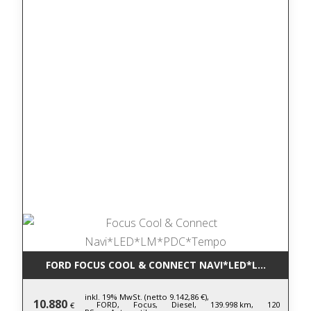
FORD FOCUS COOL & CONNECT NAVI*LED*LM*PDC*T
inkl. 19% MwSt. (netto 9.142,86 €),
10.880
FORD,
Focus,
Diesel,
139.998 km,
120
€