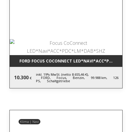
FORD FOCUS COCONNECT LED*NAVI*ACC*PDC*LM*DA
inkl. 19% MwSt. (netto 8.655,46 €),
10.300
FORD,
Focus,
Benzin,
99.988 km,
126
€
PS,
Schaltgetriebe
Klima | Navi