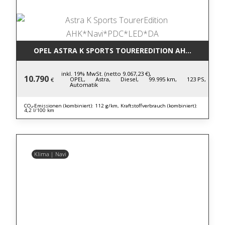
OPEL ASTRA K SPORTS TOUREREDITION AHK*NAVI*P
inkl. 19% MwSt. (netto 9.067,23 €),
10.790
OPEL,
Astra,
Diesel,
99.995 km,
123 PS,
€
Automatik
CO₂-Emissionen (kombiniert): 112 g/km, Kraftstoffverbrauch (kombiniert):
4,2 l/100 km
Klima | Navi