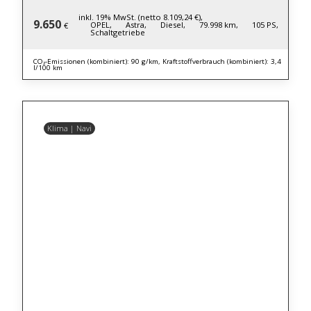
inkl. 19% MwSt. (netto 8.109,24 €),
9.650
OPEL,
Astra,
Diesel,
79.998 km,
105 PS,
€
Schaltgetriebe
CO₂-Emissionen (kombiniert): 90 g/km, Kraftstoffverbrauch (kombiniert): 3,4
l/100 km
Klima | Navi