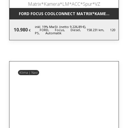
FORD FOCUS COOLCONNECT MATRIX*KAMERA*LM*AC
inkl. 19% MwSt. (netto 9.226,89 €),
10.980
FORD,
Focus,
Diesel,
158.231 km,
120
€
PS,
Automatik
Klima | Navi