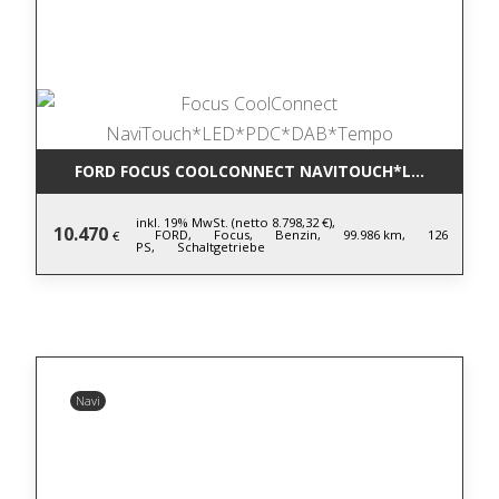
FORD FOCUS COOLCONNECT NAVITOUCH*LED*PDC*D
inkl. 19% MwSt. (netto 8.798,32 €),
10.470
FORD,
Focus,
Benzin,
99.986 km,
126
€
PS,
Schaltgetriebe
Navi