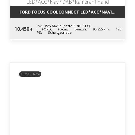
FORD FOCUS COOLCONNECT LED*ACC*NAVI*DAB*KA
inkl. 19% MwSt. (netto 8.781,51 €),
10.450
FORD,
Focus,
Benzin,
95.955 km,
126
€
PS,
Schaltgetriebe
Klima | Navi