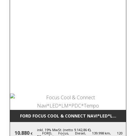
FORD FOCUS COOL & CONNECT NAVI*LED*LM*PDC*T
inkl. 19% MwSt. (netto 9.142,86 €),
10.880
FORD,
Focus,
Diesel,
139.998 km,
120
€