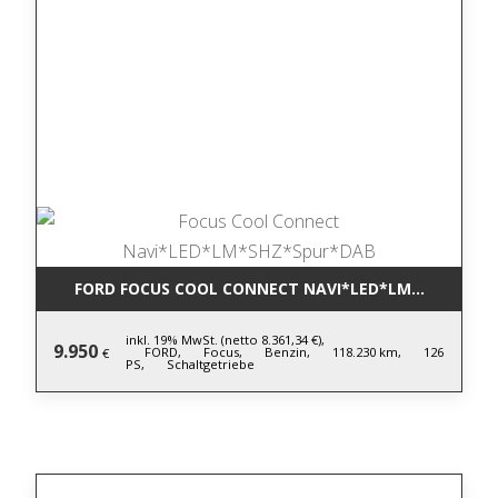
FORD FOCUS COOL CONNECT NAVI*LED*LM*SHZ*SPU
inkl. 19% MwSt. (netto 8.361,34 €),
9.950
FORD,
Focus,
Benzin,
118.230 km,
126
€
PS,
Schaltgetriebe