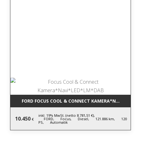
FORD FOCUS COOL & CONNECT KAMERA*NAVI*LED*L
inkl. 19% MwSt. (netto 8.781,51 €),
10.450
FORD,
Focus,
Diesel,
121.886 km,
120
€
PS,
Automatik