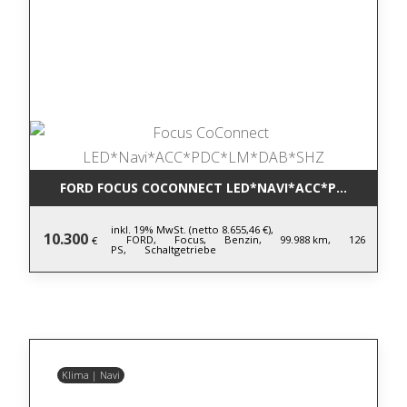
FORD FOCUS COCONNECT LED*NAVI*ACC*PDC*LM*DA
inkl. 19% MwSt. (netto 8.655,46 €),
10.300
FORD,
Focus,
Benzin,
99.988 km,
126
€
PS,
Schaltgetriebe
Klima | Navi