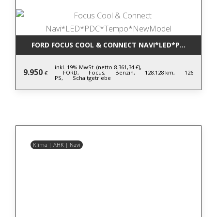
FORD FOCUS COOL & CONNECT NAVI*LED*PDC*TEM
inkl. 19% MwSt. (netto 8.361,34 €),
9.950
FORD,
Focus,
Benzin,
128.128 km,
126
€
PS,
Schaltgetriebe
Klima | AHK | Navi