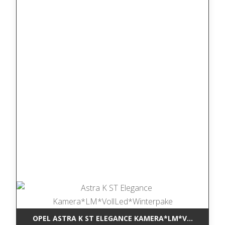
OPEL ASTRA K ST ELEGANCE KAMERA*LM*VOLLLED*W