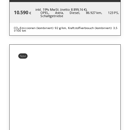
inkl. 19% MwSt. (netto 8.899,16 €),
10.590
OPEL,
Astra,
Diesel,
86.927 km,
123 PS,
€
Schaltgetriebe
CO₂-Emissionen (kombiniert): 92 g/km, Kraftstoffverbrauch (kombiniert): 3,5
l/100 km
Navi