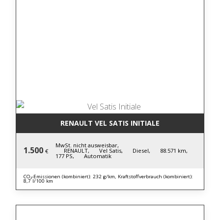
RENAULT VEL SATIS INITIALE
MwSt. nicht ausweisbar,
1.500
RENAULT,
Vel Satis,
Diesel,
88.571 km,
€
177 PS,
Automatik
CO₂-Emissionen (kombiniert): 232 g/km, Kraftstoffverbrauch (kombiniert):
8,7 l/100 km