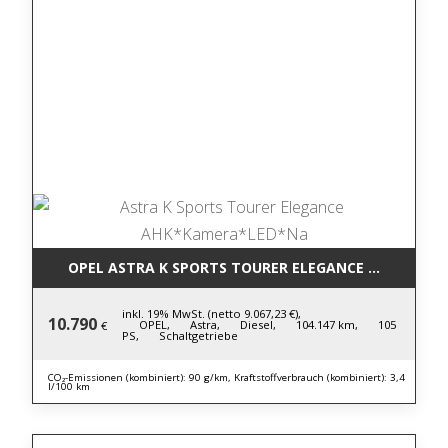
OPEL ASTRA K SPORTS TOURER ELEGANCE AHK*KAM
inkl. 19% MwSt. (netto 9.067,23 €),
10.790
OPEL,
Astra,
Diesel,
104.147 km,
105
€
PS,
Schaltgetriebe
CO₂-Emissionen (kombiniert): 90 g/km, Kraftstoffverbrauch (kombiniert): 3,4
l/100 km