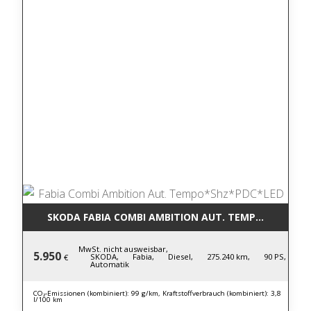
SKODA FABIA COMBI AMBITION AUT. TEMPO*SHZ*PD
MwSt. nicht ausweisbar,
5.950
SKODA,
Fabia,
Diesel,
275.240 km,
90 PS,
€
Automatik
CO₂-Emissionen (kombiniert): 99 g/km, Kraftstoffverbrauch (kombiniert): 3,8
l/100 km