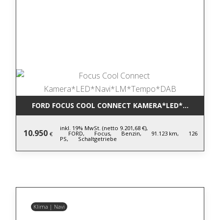
FORD FOCUS COOL CONNECT KAMERA*LED*NAVI*LM
inkl. 19% MwSt. (netto 9.201,68 €),
10.950
FORD,
Focus,
Benzin,
91.123 km,
126
€
PS,
Schaltgetriebe
Klima | Navi