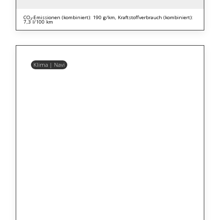
CO₂-Emissionen (kombiniert): 190 g/km, Kraftstoffverbrauch (kombiniert):
7,3 l/100 km
Klima | Navi