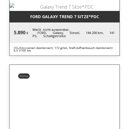
FORD GALAXY TREND 7 SITZE*PDC
MwSt. nicht ausweisbar,
5.890
FORD,
Galaxy,
Diesel,
144.200 km,
141
€
PS,
Schaltgetriebe
CO₂-Emissionen (kombiniert): 172 g/km, Kraftstoffverbrauch (kombiniert):
6,5 l/100 km
Klima