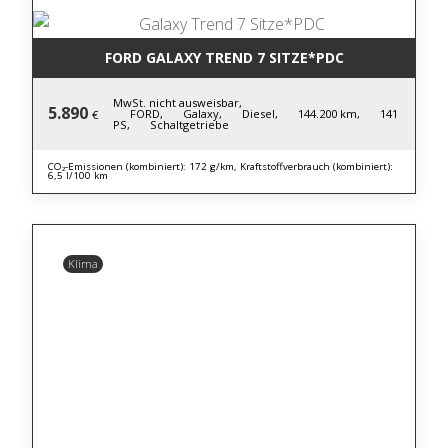
FORD GALAXY TREND 7 SITZE*PDC
MwSt. nicht ausweisbar,
5.890
FORD,
Galaxy,
Diesel,
144.200 km,
141
€
PS,
Schaltgetriebe
CO₂-Emissionen (kombiniert): 172 g/km, Kraftstoffverbrauch (kombiniert):
6,5 l/100 km
Klima