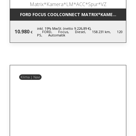
FORD FOCUS COOLCONNECT MATRIX*KAMERA*LM*AC
inkl. 19% MwSt. (netto 9.226,89 €),
10.980
FORD,
Focus,
Diesel,
158.231 km,
120
€
PS,
Automatik
Klima | Navi