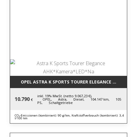
OPEL ASTRA K SPORTS TOURER ELEGANCE AHK*KAM
inkl. 19% MwSt. (netto 9.067,23 €),
10.790
OPEL,
Astra,
Diesel,
104.147 km,
105
€
PS,
Schaltgetriebe
CO₂-Emissionen (kombiniert): 90 g/km, Kraftstoffverbrauch (kombiniert): 3,4
l/100 km