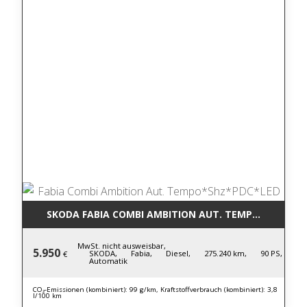
SKODA FABIA COMBI AMBITION AUT. TEMPO*SHZ*PD
MwSt. nicht ausweisbar,
5.950
SKODA,
Fabia,
Diesel,
275.240 km,
90 PS,
€
Automatik
CO₂-Emissionen (kombiniert): 99 g/km, Kraftstoffverbrauch (kombiniert): 3,8
l/100 km