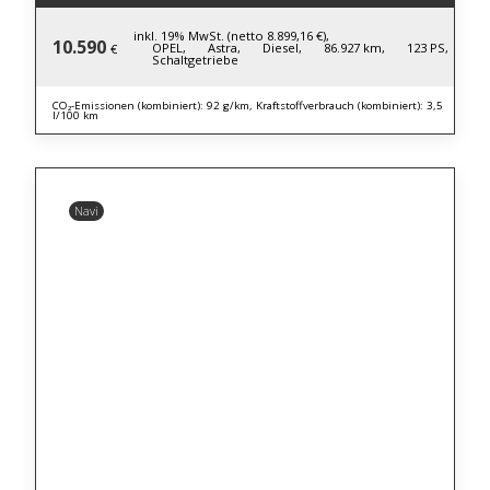
inkl. 19% MwSt. (netto 8.899,16 €),
10.590
OPEL,
Astra,
Diesel,
86.927 km,
123 PS,
€
Schaltgetriebe
CO₂-Emissionen (kombiniert): 92 g/km, Kraftstoffverbrauch (kombiniert): 3,5
l/100 km
Navi