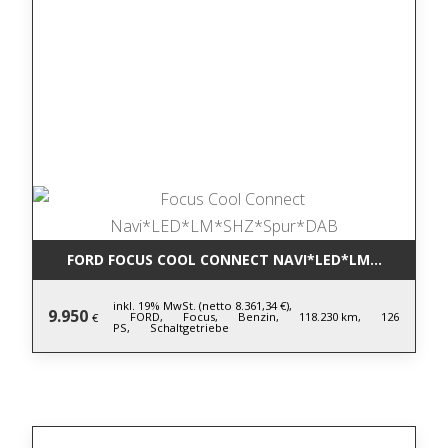
FORD FOCUS COOL CONNECT NAVI*LED*LM*SHZ*SPU
inkl. 19% MwSt. (netto 8.361,34 €),
9.950
FORD,
Focus,
Benzin,
118.230 km,
126
€
PS,
Schaltgetriebe