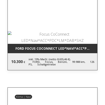
FORD FOCUS COCONNECT LED*NAVI*ACC*PDC*LM*DA
inkl. 19% MwSt. (netto 8.655,46 €),
10.300
FORD,
Focus,
Benzin,
99.988 km,
126
€
PS,
Schaltgetriebe
Klima | Navi