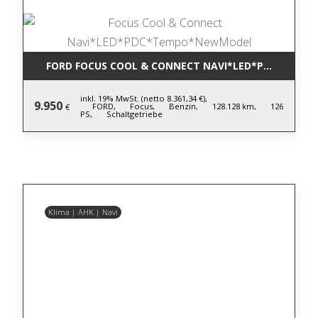
FORD FOCUS COOL & CONNECT NAVI*LED*PDC*TEM
inkl. 19% MwSt. (netto 8.361,34 €),
9.950
FORD,
Focus,
Benzin,
128.128 km,
126
€
PS,
Schaltgetriebe
Klima | AHK | Navi