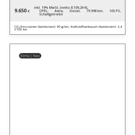
inkl. 19% MwSt. (netto 8.109,24 €),
9.650
OPEL,
Astra,
Diesel,
79.998 km,
105 PS,
€
Schaltgetriebe
CO₂-Emissionen (kombiniert): 90 g/km, Kraftstoffverbrauch (kombiniert): 3,4
l/100 km
Klima | Navi