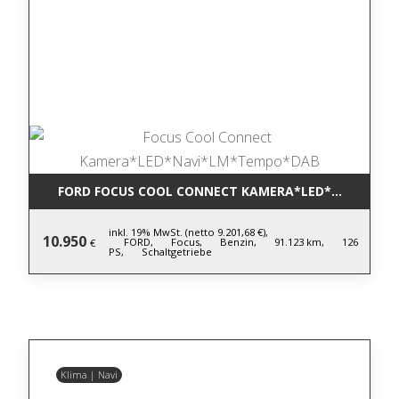
FORD FOCUS COOL CONNECT KAMERA*LED*NAVI*LM
inkl. 19% MwSt. (netto 9.201,68 €),
10.950
FORD,
Focus,
Benzin,
91.123 km,
126
€
PS,
Schaltgetriebe
Klima | Navi