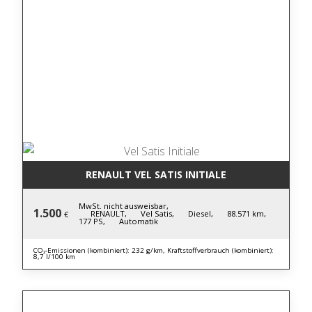
RENAULT VEL SATIS INITIALE
MwSt. nicht ausweisbar,
1.500
RENAULT,
Vel Satis,
Diesel,
88.571 km,
€
177 PS,
Automatik
CO₂-Emissionen (kombiniert): 232 g/km, Kraftstoffverbrauch (kombiniert):
8,7 l/100 km