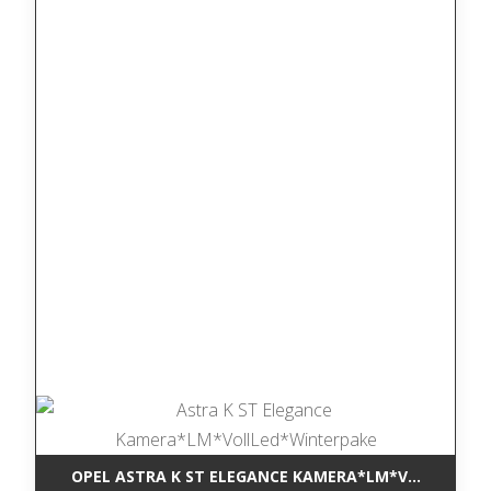
OPEL ASTRA K ST ELEGANCE KAMERA*LM*VOLLLED*W