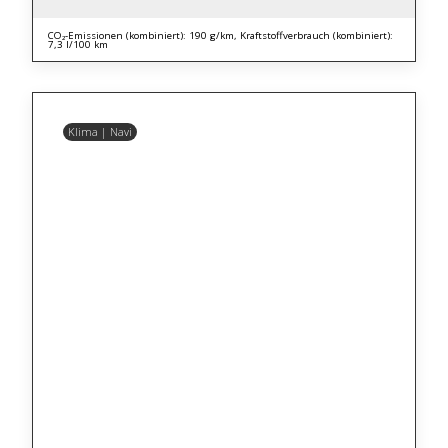
CO₂-Emissionen (kombiniert): 190 g/km, Kraftstoffverbrauch (kombiniert):
7,3 l/100 km
Klima | Navi