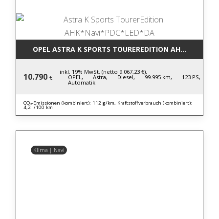
OPEL ASTRA K SPORTS TOUREREDITION AHK*NAVI*P
inkl. 19% MwSt. (netto 9.067,23 €),
10.790
OPEL,
Astra,
Diesel,
99.995 km,
123 PS,
€
Automatik
CO₂-Emissionen (kombiniert): 112 g/km, Kraftstoffverbrauch (kombiniert):
4,2 l/100 km
Klima | Navi