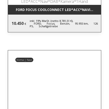
FORD FOCUS COOLCONNECT LED*ACC*NAVI*DAB*KA
inkl. 19% MwSt. (netto 8.781,51 €),
10.450
FORD,
Focus,
Benzin,
95.955 km,
126
€
PS,
Schaltgetriebe
Klima | Navi