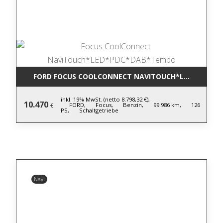
FORD FOCUS COOLCONNECT NAVITOUCH*LED*PDC*D
inkl. 19% MwSt. (netto 8.798,32 €),
10.470
FORD,
Focus,
Benzin,
99.986 km,
126
€
PS,
Schaltgetriebe
Navi