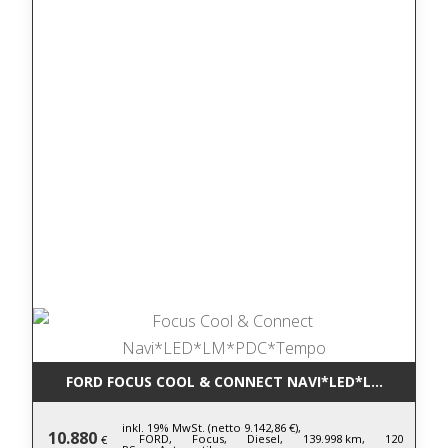
FORD FOCUS COOL & CONNECT NAVI*LED*LM*PDC*T
inkl. 19% MwSt. (netto 9.142,86 €),
10.880
FORD,
Focus,
Diesel,
139.998 km,
120
€