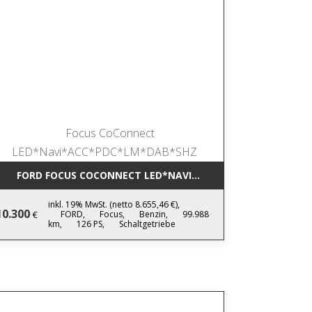
IC NAVI*LEDER*AHK*KAMERA*SHZ*17
FORD FOCUS COCONNECT LED*NAVI*ACC*PDC*LM*DAB*SHZ
inkl. 19% MwSt. (netto 8.655,46 €),
10.300
FORD,
Focus,
Benzin,
99.988
€
km,
126 PS,
Schaltgetriebe