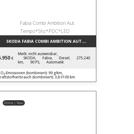
SKODA FABIA COMBI AMBITION AUT. TEMPO*SHZ*PDC*LED
MwSt. nicht ausweisbar,
5.950
SKODA,
Fabia,
Diesel,
275.240
€
km,
90 PS,
Automatik
O₂-Emissionen (kombiniert): 99 g/km,
raftstoffverbrauch (kombiniert): 3,8 l/100 km
Klima | Navi