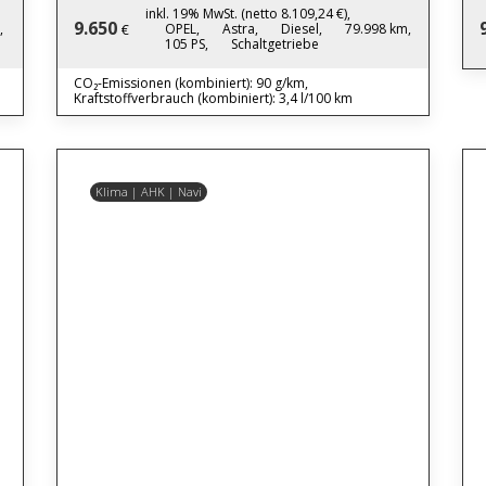
inkl. 19% MwSt. (netto 8.109,24 €),
9.650
,
OPEL,
Astra,
Diesel,
79.998 km,
€
105 PS,
Schaltgetriebe
CO₂-Emissionen (kombiniert): 90 g/km,
Kraftstoffverbrauch (kombiniert): 3,4 l/100 km
Klima | AHK | Navi