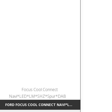
*NAVI*SHZ*DAB
FORD FOCUS COOL CONNECT NAVI*LED*LM*SHZ*SPUR*DAB