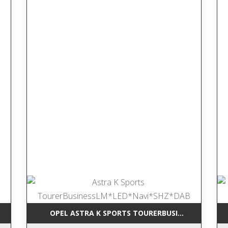
RCEDES-BENZ GLK 220 CDI BLUEEFFI NAVI*LEDER*TEMP*SHZ*AHK*
OPEL ASTRA K SPORTS TOURERBUSINESSLM*LED