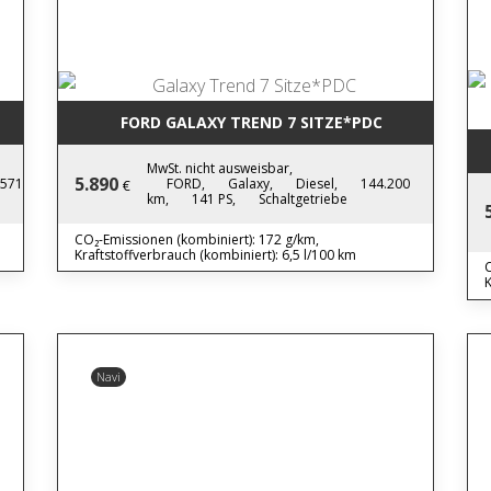
FORD GALAXY TREND 7 SITZE*PDC
MwSt. nicht ausweisbar,
5.890
.571
FORD,
Galaxy,
Diesel,
144.200
€
km,
141 PS,
Schaltgetriebe
CO₂-Emissionen (kombiniert): 172 g/km,
Kraftstoffverbrauch (kombiniert): 6,5 l/100 km
C
K
Navi