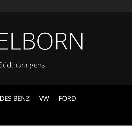
ELBORN
Südthüringens
DES BENZ
VW
FORD