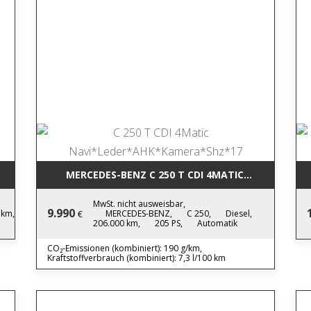
LED*PDC*TEMPO*NEWMODEL
MERCEDES-BENZ C 250 T CDI 4MAT
MwSt. nicht ausweisbar,
9.990
 km,
MERCEDES-BENZ,
C 250,
Diesel,
€
206.000 km,
205 PS,
Automatik
CO₂-Emissionen (kombiniert): 190 g/km,
Kraftstoffverbrauch (kombiniert): 7,3 l/100 km