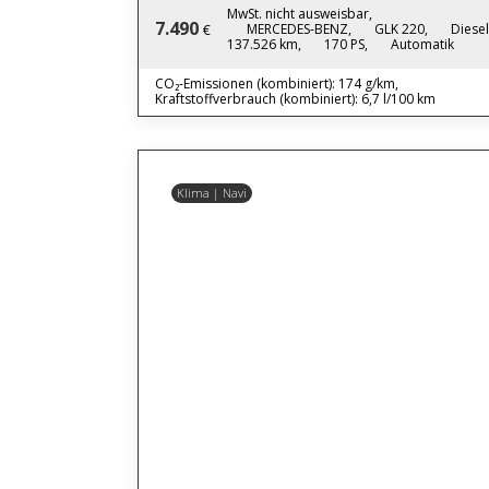
MwSt. nicht ausweisbar,
7.490
MERCEDES-BENZ,
GLK 220,
Diesel
€
137.526 km,
170 PS,
Automatik
CO₂-Emissionen (kombiniert): 174 g/km,
Kraftstoffverbrauch (kombiniert): 6,7 l/100 km
Klima | Navi