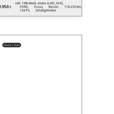
inkl. 19% MwSt. (netto 8.361,34 €),
9.950
FORD,
Focus,
Benzin,
118.230 km,
€
126 PS,
Schaltgetriebe
Klima | Navi