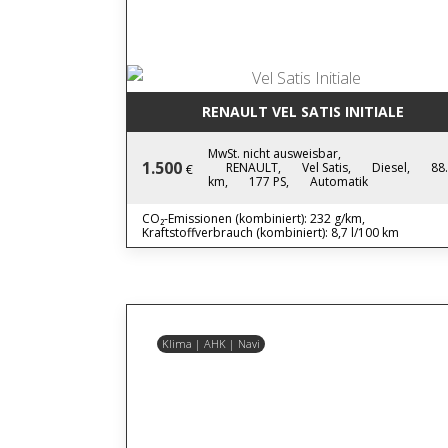
RENAULT VEL SATIS INITIALE
MwSt. nicht ausweisbar,
1.500
RENAULT,
Vel Satis,
Diesel,
88
€
km,
177 PS,
Automatik
CO₂-Emissionen (kombiniert): 232 g/km,
Kraftstoffverbrauch (kombiniert): 8,7 l/100 km
Klima | AHK | Navi