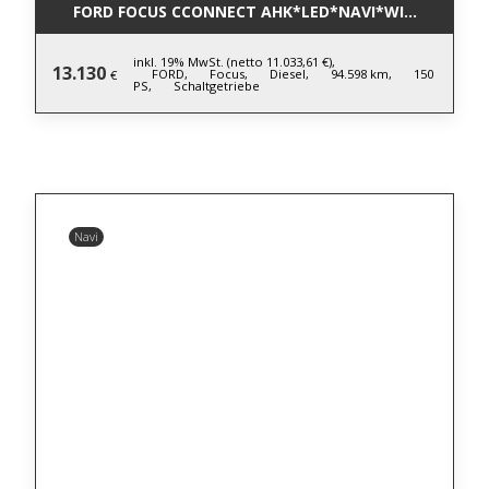
FORD FOCUS CCONNECT AHK*LED*NAVI*WINTERPAK*
inkl. 19% MwSt. (netto 11.033,61 €),
13.130
FORD,
Focus,
Diesel,
94.598 km,
150
€
PS,
Schaltgetriebe
Navi