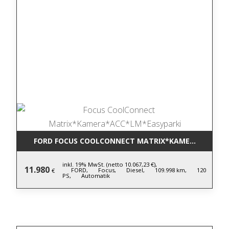
FORD FOCUS COOLCONNECT MATRIX*KAMERA*ACC*L
inkl. 19% MwSt. (netto 10.067,23 €),
11.980
FORD,
Focus,
Diesel,
109.998 km,
120
€
PS,
Automatik