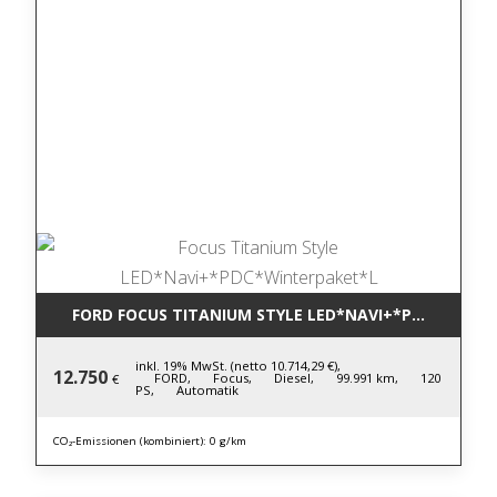
FORD FOCUS TITANIUM STYLE LED*NAVI+*PDC*WINTE
inkl. 19% MwSt. (netto 10.714,29 €),
12.750
FORD,
Focus,
Diesel,
99.991 km,
120
€
PS,
Automatik
CO₂-Emissionen (kombiniert): 0 g/km