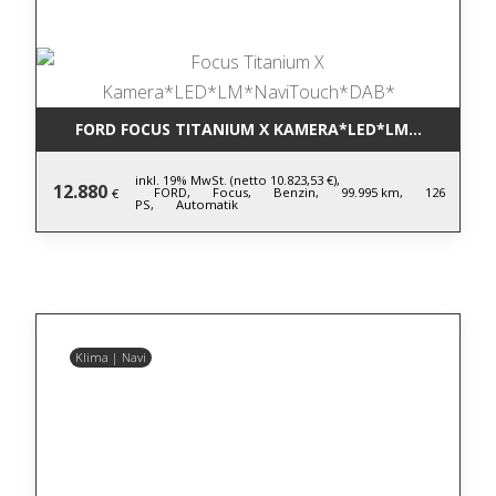
FORD FOCUS TITANIUM X KAMERA*LED*LM*NAVITOU
inkl. 19% MwSt. (netto 10.823,53 €),
12.880
FORD,
Focus,
Benzin,
99.995 km,
126
€
PS,
Automatik
Klima | Navi