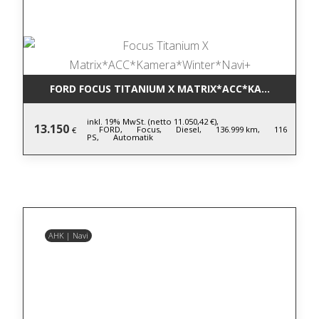
FORD FOCUS TITANIUM X MATRIX*ACC*KAMERA*WIN
inkl. 19% MwSt. (netto 11.050,42 €),
13.150
FORD,
Focus,
Diesel,
136.999 km,
116
€
PS,
Automatik
AHK | Navi