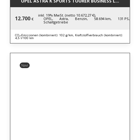
OPEL ASTRA K SPORTS TOURER BUSINESS LM*LED*NA
inkl. 19% MwSt. (netto 10.672,27 €),
12.700
OPEL,
Astra,
Benzin,
58.694 km,
131 PS,
€
Schaltgetriebe
CO₂-Emissionen (kombiniert): 102 g/km, Kraftstoffverbrauch (kombiniert):
4,5 l/100 km
Navi