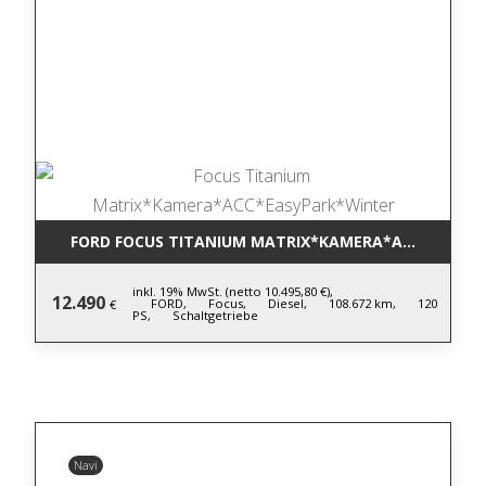
FORD FOCUS TITANIUM MATRIX*KAMERA*ACC*EASYP
inkl. 19% MwSt. (netto 10.495,80 €),
12.490
FORD,
Focus,
Diesel,
108.672 km,
120
€
PS,
Schaltgetriebe
Navi