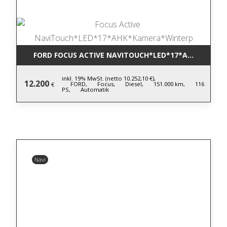
FORD FOCUS ACTIVE NAVITOUCH*LED*17*AHK*KAME
inkl. 19% MwSt. (netto 10.252,10 €),
12.200
FORD,
Focus,
Diesel,
151.000 km,
116
€
PS,
Automatik
Navi