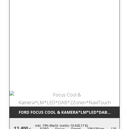
FORD FOCUS COOL & KAMERA*LM*LED*DAB*2ZONEN
inkl. 19% MwSt. (netto 10.420,17 €),
12.400
FORD,
Focus,
Diesel,
108.028 km,
120
€