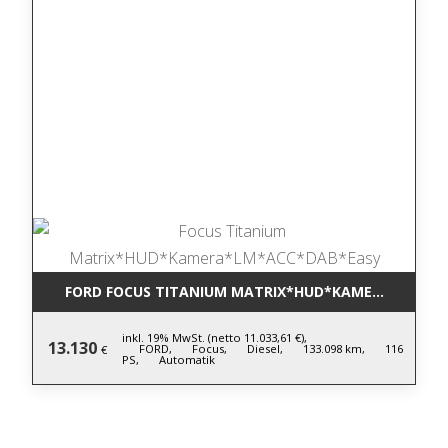
FORD FOCUS TITANIUM MATRIX*HUD*KAMERA*LM*AC
inkl. 19% MwSt. (netto 11.033,61 €),
13.130
FORD,
Focus,
Diesel,
133.098 km,
116
€
PS,
Automatik