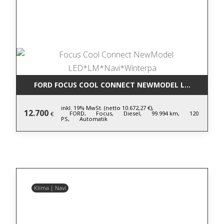
FORD FOCUS COOL CONNECT NEWMODEL LED*LM*NA
inkl. 19% MwSt. (netto 10.672,27 €),
12.700
FORD,
Focus,
Diesel,
99.994 km,
120
€
PS,
Automatik
Klima | Navi