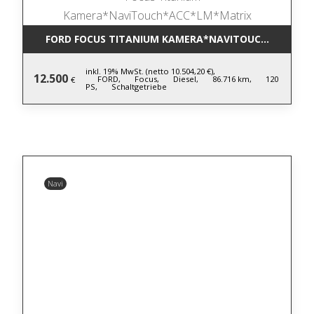
FORD FOCUS TITANIUM KAMERA*NAVITOUCH*ACC*LM
inkl. 19% MwSt. (netto 10.504,20 €),
12.500
FORD,
Focus,
Diesel,
86.716 km,
120
€
PS,
Schaltgetriebe
Navi