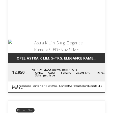
OPEL ASTRA K LIM. 5-TRG. ELEGANCE KAMERA*LED*N
inkl. 19% MwSt. (netto 10.882,35 €),
12.950
OPEL,
Astra,
Benzin,
29.998 km,
146 PS,
€
Schaltgetriebe
CO₂-Emissionen (kombiniert): 99 g/km, Kraftstoffverbrauch (kombiniert): 4,3
l/100 km
Klima | Navi