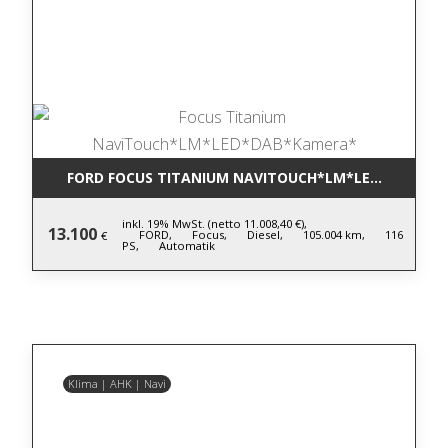
FORD FOCUS TITANIUM NAVITOUCH*LM*LED*DAB*KA
inkl. 19% MwSt. (netto 11.008,40 €),
13.100
FORD,
Focus,
Diesel,
105.004 km,
116
€
PS,
Automatik
Klima | AHK | Navi