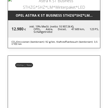
OPEL ASTRA K ST BUSINESS STHZG*SHZ*LM*WINTERP
inkl. 19% MwSt. (netto 10.907,56 €),
12.980
OPEL,
Astra,
Diesel,
47.600 km,
123 PS,
€
Schaltgetriebe
CO₂-Emissionen (kombiniert): 92 g/km, Kraftstoffverbrauch (kombiniert): 3,5
l/100 km
Klima | Navi