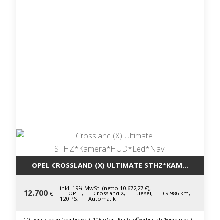
OPEL CROSSLAND (X) ULTIMATE STHZ*KAMERA*HUD*
inkl. 19% MwSt. (netto 10.672,27 €),
12.700
OPEL,
Crossland X,
Diesel,
69.986 km,
€
120 PS,
Automatik
CO₂-Emissionen (kombiniert): 105 g/km, Kraftstoffverbrauch (kombiniert):