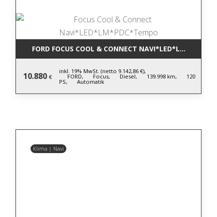
FORD FOCUS COOL & CONNECT NAVI*LED*LM*PDC*T
inkl. 19% MwSt. (netto 9.142,86 €),
10.880
FORD,
Focus,
Diesel,
139.998 km,
120
€
PS,
Automatik
Klima | Navi