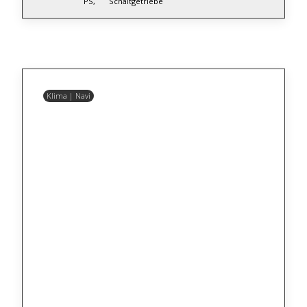
PS,
Schaltgetriebe
Klima | Navi