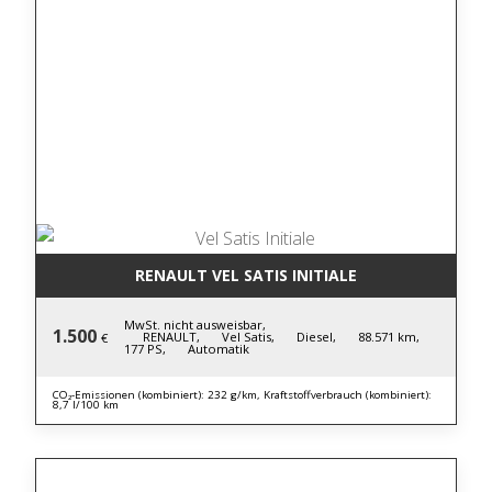
RENAULT VEL SATIS INITIALE
MwSt. nicht ausweisbar,
1.500
RENAULT,
Vel Satis,
Diesel,
88.571 km,
€
177 PS,
Automatik
CO₂-Emissionen (kombiniert): 232 g/km, Kraftstoffverbrauch (kombiniert):
8,7 l/100 km