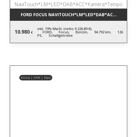
FORD FOCUS NAVITOUCH*LM*LED*DAB*ACC*KAMER
inkl. 19% MwSt. (netto 9.226,89 €),
10.980
FORD,
Focus,
Benzin,
94.792 km,
126
€
PS,
Schaltgetriebe
Klima | AHK | Navi