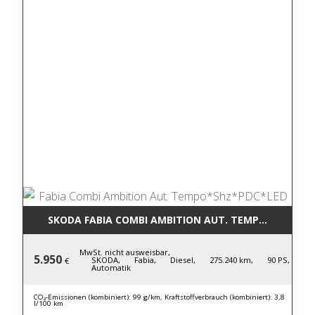
SKODA FABIA COMBI AMBITION AUT. TEMPO*SHZ*PD
MwSt. nicht ausweisbar,
5.950
SKODA,
Fabia,
Diesel,
275.240 km,
90 PS,
€
Automatik
CO₂-Emissionen (kombiniert): 99 g/km, Kraftstoffverbrauch (kombiniert): 3,8
l/100 km