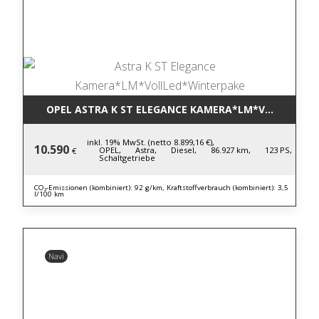
OPEL ASTRA K ST ELEGANCE KAMERA*LM*VOLLLED*W
inkl. 19% MwSt. (netto 8.899,16 €),
10.590
OPEL,
Astra,
Diesel,
86.927 km,
123 PS,
€
Schaltgetriebe
CO₂-Emissionen (kombiniert): 92 g/km, Kraftstoffverbrauch (kombiniert): 3,5
l/100 km
Navi