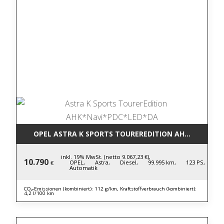
OPEL ASTRA K SPORTS TOUREREDITION AHK*NAVI*P
inkl. 19% MwSt. (netto 9.067,23 €),
10.790
OPEL,
Astra,
Diesel,
99.995 km,
123 PS,
€
Automatik
CO₂-Emissionen (kombiniert): 112 g/km, Kraftstoffverbrauch (kombiniert):
4,2 l/100 km