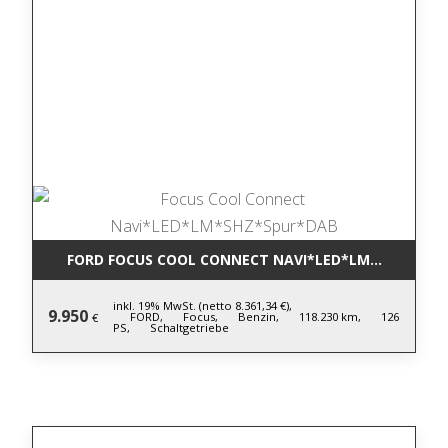
FORD FOCUS COOL CONNECT NAVI*LED*LM*SHZ*SPU
inkl. 19% MwSt. (netto 8.361,34 €),
9.950
FORD,
Focus,
Benzin,
118.230 km,
126
€
PS,
Schaltgetriebe