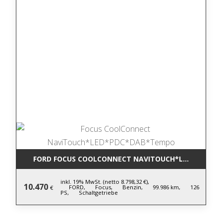
FORD FOCUS COOLCONNECT NAVITOUCH*LED*PDC*D
inkl. 19% MwSt. (netto 8.798,32 €),
10.470
FORD,
Focus,
Benzin,
99.986 km,
126
€
PS,
Schaltgetriebe