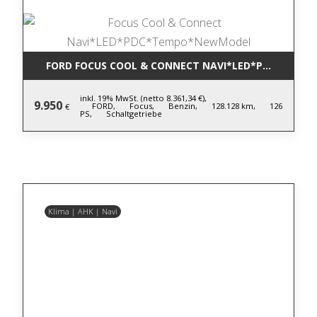
FORD FOCUS COOL & CONNECT NAVI*LED*PDC*TEM
inkl. 19% MwSt. (netto 8.361,34 €),
9.950
FORD,
Focus,
Benzin,
128.128 km,
126
€
PS,
Schaltgetriebe
Klima | AHK | Navi