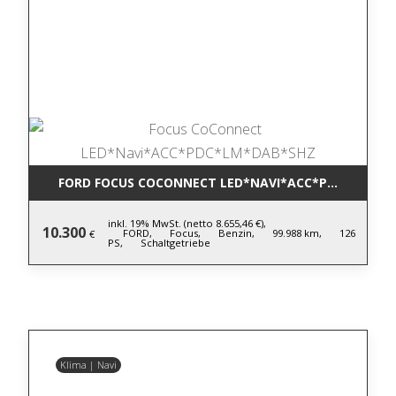
FORD FOCUS COCONNECT LED*NAVI*ACC*PDC*LM*DA
inkl. 19% MwSt. (netto 8.655,46 €),
10.300
FORD,
Focus,
Benzin,
99.988 km,
126
€
PS,
Schaltgetriebe
Klima | Navi