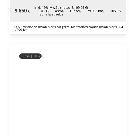
inkl. 19% MwSt. (netto 8.109,24 €),
9.650
OPEL,
Astra,
Diesel,
79.998 km,
105 PS,
€
Schaltgetriebe
CO₂-Emissionen (kombiniert): 90 g/km, Kraftstoffverbrauch (kombiniert): 3,4
l/100 km
Klima | Navi