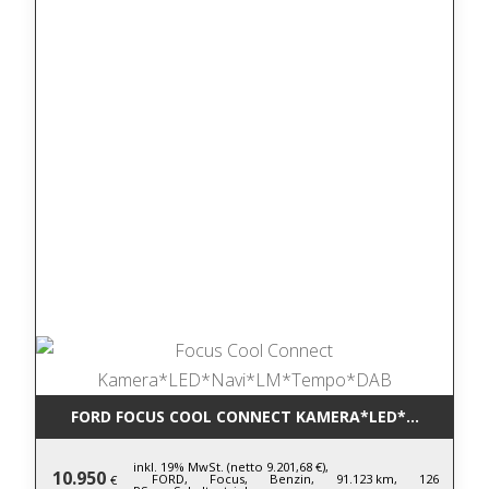
FORD FOCUS COOL CONNECT KAMERA*LED*NAVI*LM
inkl. 19% MwSt. (netto 9.201,68 €),
10.950
FORD,
Focus,
Benzin,
91.123 km,
126
€