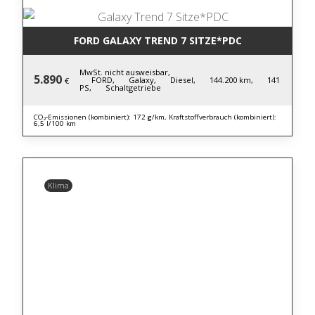
FORD GALAXY TREND 7 SITZE*PDC
MwSt. nicht ausweisbar,
5.890
FORD,
Galaxy,
Diesel,
144.200 km,
141
€
PS,
Schaltgetriebe
CO₂-Emissionen (kombiniert): 172 g/km, Kraftstoffverbrauch (kombiniert):
6,5 l/100 km
Klima