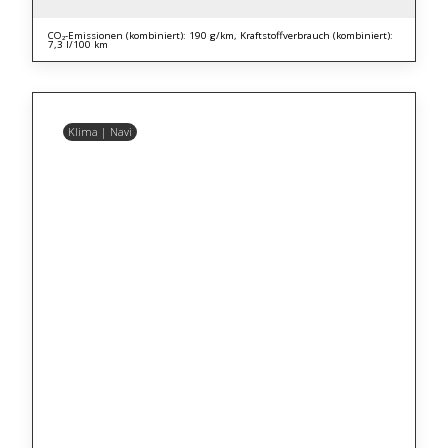
CO₂-Emissionen (kombiniert): 190 g/km, Kraftstoffverbrauch (kombiniert):
7,3 l/100 km
Klima | Navi