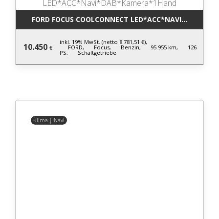
FORD FOCUS COOLCONNECT LED*ACC*NAVI*DAB*KA
inkl. 19% MwSt. (netto 8.781,51 €),
10.450
FORD,
Focus,
Benzin,
95.955 km,
126
€
PS,
Schaltgetriebe
Klima | Navi