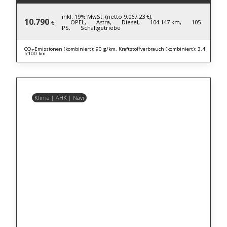
inkl. 19% MwSt. (netto 9.067,23 €),
10.790
OPEL,
Astra,
Diesel,
104.147 km,
105
€
PS,
Schaltgetriebe
CO₂-Emissionen (kombiniert): 90 g/km, Kraftstoffverbrauch (kombiniert): 3,4
l/100 km
Klima | AHK | Navi