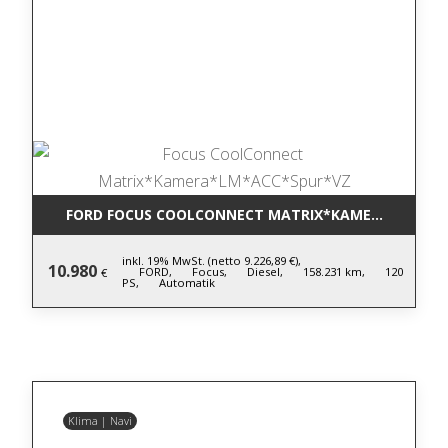
FORD FOCUS COOLCONNECT MATRIX*KAMERA*LM*AC
inkl. 19% MwSt. (netto 9.226,89 €),
10.980
FORD,
Focus,
Diesel,
158.231 km,
120
€
PS,
Automatik
Klima | Navi