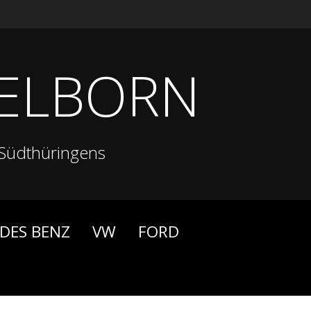
ELBORN
Südthüringens
DES BENZ
VW
FORD