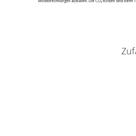
Modellrechnungen ausfallen. Die CO₂-Kosten sind beim T
Zuf