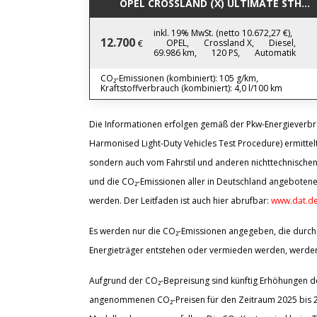
OPEL CROSSLAND (X) ULTIMATE STHZ
inkl. 19% MwSt. (netto 10.672,27 €),
12.700
OPEL,
Crossland X,
Diesel,
€
69.986 km,
120 PS,
Automatik
CO₂-Emissionen (kombiniert): 105 g/km,
Kraftstoffverbrauch (kombiniert): 4,0 l/100 km
Die Informationen erfolgen gemäß der Pkw-Energiever
Harmonised Light-Duty Vehicles Test Procedure) ermittelt
sondern auch vom Fahrstil und anderen nichttechnischen
und die CO₂-Emissionen aller in Deutschland angebotene
werden. Der Leitfaden ist auch hier abrufbar:
www.dat.de
Es werden nur die CO₂-Emissionen angegeben, die durch 
Energieträger entstehen oder vermieden werden, werden 
Aufgrund der CO₂-Bepreisung sind künftig Erhöhungen der
angenommenen CO₂-Preisen für den Zeitraum 2025 bis 203