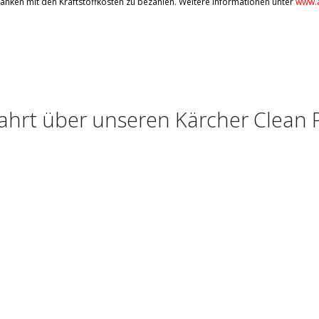
anken mit den Kraftstoffkosten zu bezahlen. Weitere Informationen unter
www.a
ahrt über unseren Kärcher Clean 