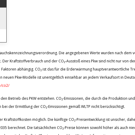
*KAMERA*HUD*LED*NAVI
brauchskennzeichnungsverordnung. Die angegebenen Werte wurden nach dem 
. Der Kraftstoffverbrauch und der CO₂-Ausstoß eines Pkw sind nicht nur von der
 Faktoren abhängig. CO₂ ist das für die Erderwärmung hauptverantwortliche Tre
n neuen Pkw-Modelle ist unentgeltlich einsehbar an jedem Verkaufsort in Deut
/co2/
den Betrieb des PKW entstehen. CO₂-Emissionen, die durch die Produktion und 
bei der Ermittlung der CO₂-Emissionen gemäß WLTP nicht berücksichtigt.
 Kraftstoffkosten möglich. Die künftige CO₂-Preisentwicklung ist unsicher, d
5 berechnet. Die tatsächlichen CO₂-Preise können sowohl höher als auch nied