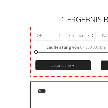
1 ERGEBNIS 
Laufleistung von
0 - 280.000
km
Detailsuche
Navi