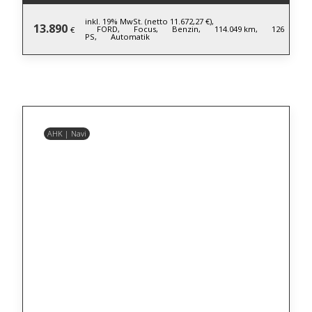
inkl. 19% MwSt. (netto 11.672,27 €),
13.890
FORD,
Focus,
Benzin,
114.049 km,
126
€
PS,
Automatik
AHK | Navi