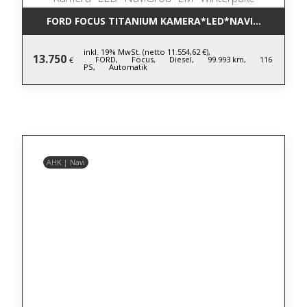
FORD FOCUS TITANIUM KAMERA*LED*NAVIGROSS*LM
inkl. 19% MwSt. (netto 11.554,62 €),
13.750
FORD,
Focus,
Diesel,
99.993 km,
116
€
PS,
Automatik
AHK | Navi