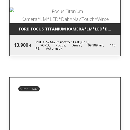
FORD FOCUS TITANIUM KAMERA*LM*LED*DAB*NAVIT
inkl. 19% MwSt. (netto 11.680,67 €),
13.900
FORD,
Focus,
Diesel,
99.989 km,
116
€
PS,
Automatik
Klima | Navi