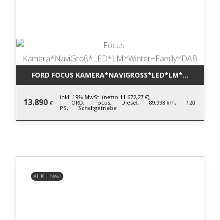
FORD FOCUS KAMERA*NAVIGROSS*LED*LM*WINTER+F
inkl. 19% MwSt. (netto 11.672,27 €),
13.890
FORD,
Focus,
Diesel,
89.998 km,
120
€
PS,
Schaltgetriebe
AHK | Navi