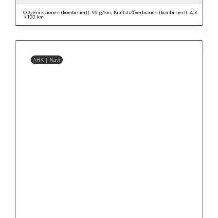
CO₂-Emissionen (kombiniert): 99 g/km, Kraftstoffverbrauch (kombiniert): 4,3
l/100 km
AHK | Navi