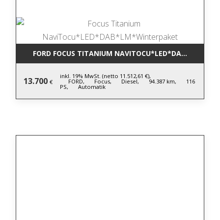
FORD FOCUS TITANIUM NAVITOCU*LED*DAB*LM*WIN
inkl. 19% MwSt. (netto 11.512,61 €),
13.700
FORD,
Focus,
Diesel,
94.387 km,
116
€
PS,
Automatik