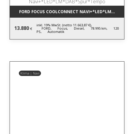
FORD FOCUS COOLCONNECT NAVI+*LED*LM*DAB*SP
inkl. 19% MwSt. (netto 11.663,87 €),
13.880
FORD,
Focus,
Diesel,
78.995 km,
120
€
PS,
Automatik
Klima | Navi