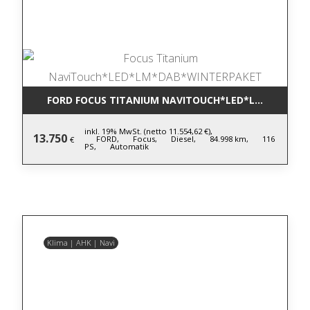
FORD FOCUS TITANIUM NAVITOUCH*LED*LM*DAB*W
inkl. 19% MwSt. (netto 11.554,62 €),
13.750
FORD,
Focus,
Diesel,
84.998 km,
116
€
PS,
Automatik
Klima | AHK | Navi