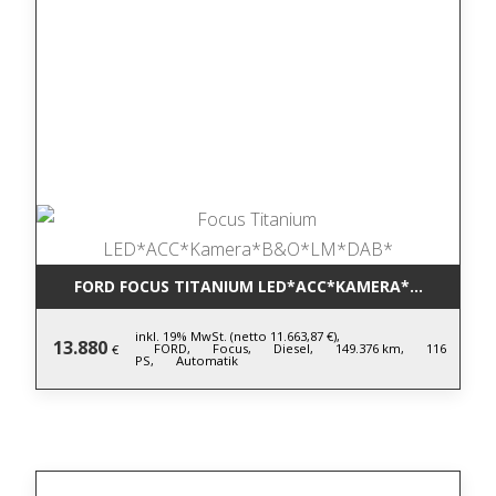
FORD FOCUS TITANIUM LED*ACC*KAMERA*B&O*LM*D
inkl. 19% MwSt. (netto 11.663,87 €),
13.880
FORD,
Focus,
Diesel,
149.376 km,
116
€
PS,
Automatik