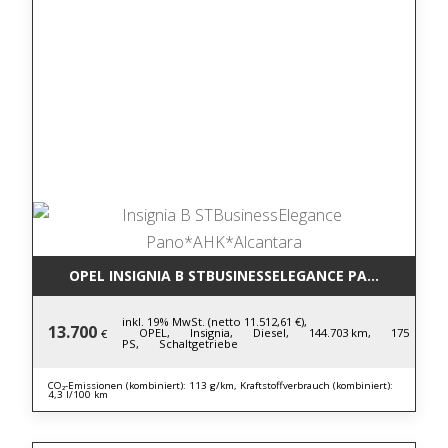
OPEL INSIGNIA B STBUSINESSELEGANCE PANO*AHK*
inkl. 19% MwSt. (netto 11.512,61 €),
13.700
OPEL,
Insignia,
Diesel,
144.703 km,
175
€
PS,
Schaltgetriebe
CO₂-Emissionen (kombiniert): 113 g/km, Kraftstoffverbrauch (kombiniert):
4,3 l/100 km