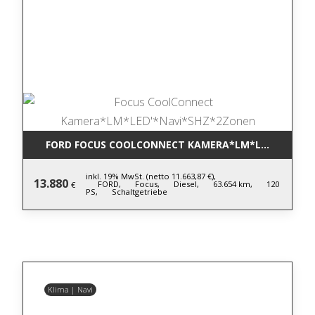
FORD FOCUS COOLCONNECT KAMERA*LM*LED'*NAVI*
inkl. 19% MwSt. (netto 11.663,87 €),
13.880
FORD,
Focus,
Diesel,
63.654 km,
120
€
PS,
Schaltgetriebe
Klima | Navi