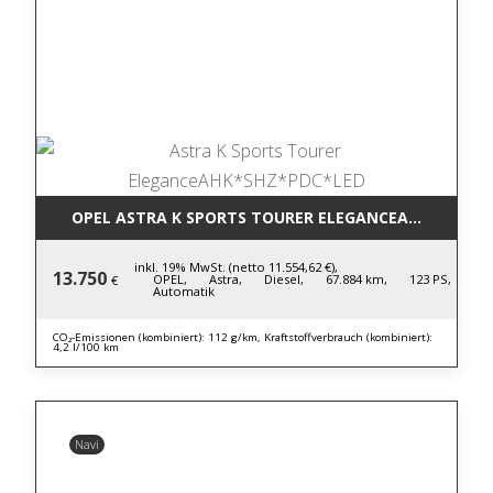
OPEL ASTRA K SPORTS TOURER ELEGANCEAHK*SHZ*P
inkl. 19% MwSt. (netto 11.554,62 €),
13.750
OPEL,
Astra,
Diesel,
67.884 km,
123 PS,
€
Automatik
CO₂-Emissionen (kombiniert): 112 g/km, Kraftstoffverbrauch (kombiniert):
4,2 l/100 km
Navi