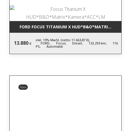
FORD FOCUS TITANIUM X HUD*B&O*MATRIX*KAMERA
inkl. 19% MwSt. (netto 11.663,87 €),
13.880
FORD,
Focus,
Diesel,
132.293 km,
116
€
PS,
Automatik
Navi