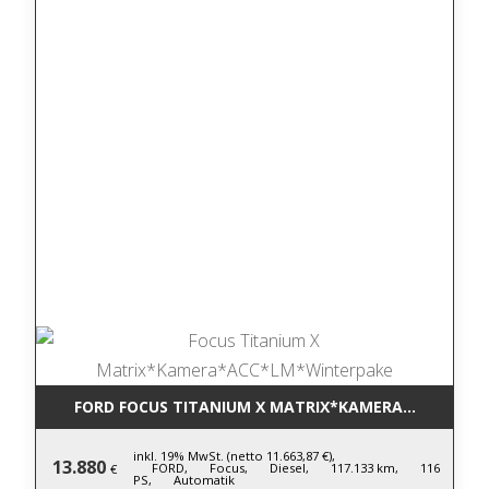
FORD FOCUS TITANIUM X MATRIX*KAMERA*ACC*LM*
inkl. 19% MwSt. (netto 11.663,87 €),
13.880
FORD,
Focus,
Diesel,
117.133 km,
116
€
PS,
Automatik