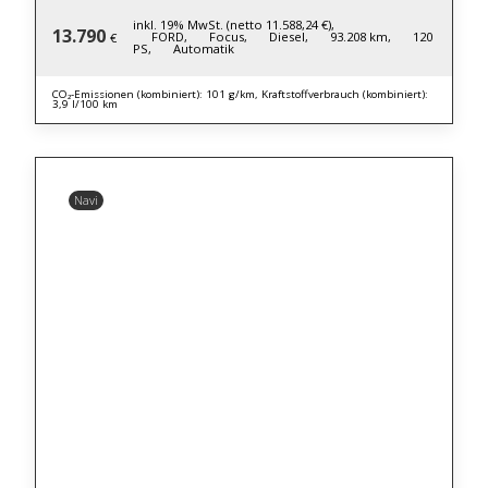
inkl. 19% MwSt. (netto 11.588,24 €),
13.790
FORD,
Focus,
Diesel,
93.208 km,
120
€
PS,
Automatik
CO₂-Emissionen (kombiniert): 101 g/km, Kraftstoffverbrauch (kombiniert):
3,9 l/100 km
Navi