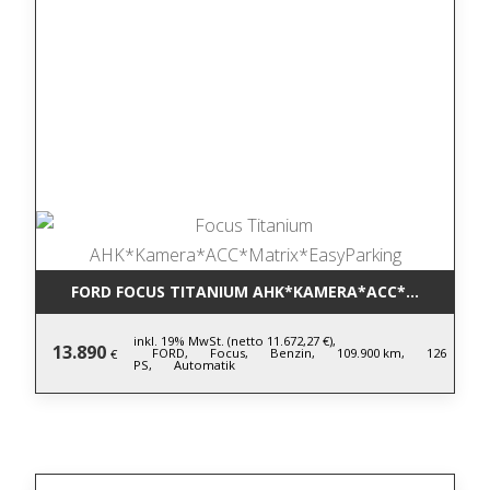
FORD FOCUS TITANIUM AHK*KAMERA*ACC*MATRIX*E
inkl. 19% MwSt. (netto 11.672,27 €),
13.890
FORD,
Focus,
Benzin,
109.900 km,
126
€
PS,
Automatik