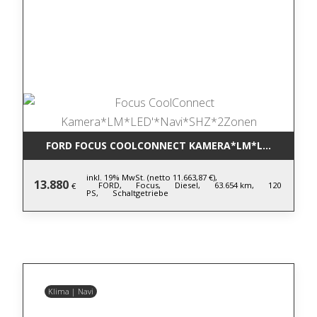
FORD FOCUS COOLCONNECT KAMERA*LM*LED'*NAVI*
inkl. 19% MwSt. (netto 11.663,87 €),
13.880
FORD,
Focus,
Diesel,
63.654 km,
120
€
PS,
Schaltgetriebe
Klima | Navi