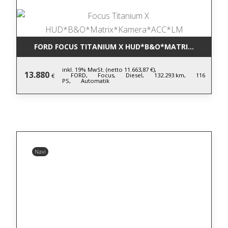
FORD FOCUS TITANIUM X HUD*B&O*MATRIX*KAMERA
inkl. 19% MwSt. (netto 11.663,87 €),
13.880
FORD,
Focus,
Diesel,
132.293 km,
116
€
PS,
Automatik
Navi