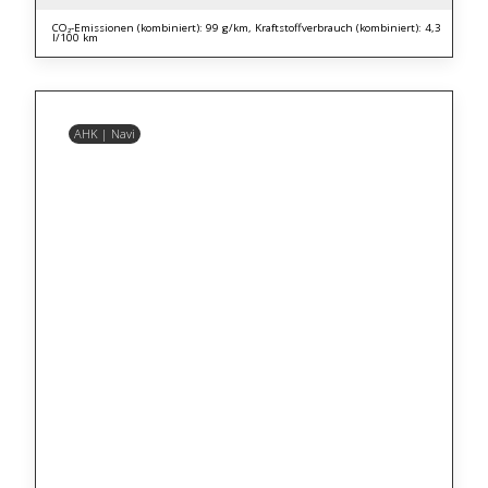
CO₂-Emissionen (kombiniert): 99 g/km, Kraftstoffverbrauch (kombiniert): 4,3
l/100 km
AHK | Navi