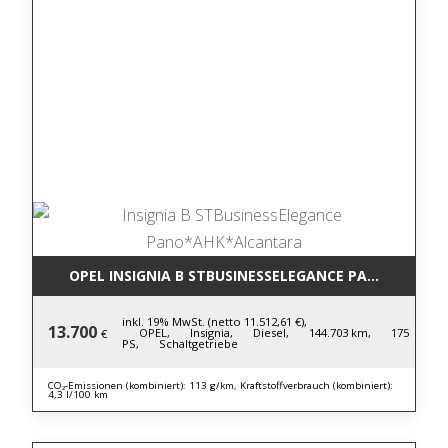
OPEL INSIGNIA B STBUSINESSELEGANCE PANO*AHK*
inkl. 19% MwSt. (netto 11.512,61 €),
13.700
OPEL,
Insignia,
Diesel,
144.703 km,
175
€
PS,
Schaltgetriebe
CO₂-Emissionen (kombiniert): 113 g/km, Kraftstoffverbrauch (kombiniert):
4,3 l/100 km