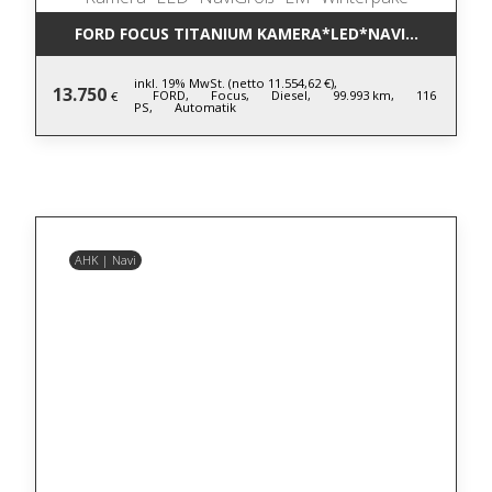
FORD FOCUS TITANIUM KAMERA*LED*NAVIGROSS*LM
inkl. 19% MwSt. (netto 11.554,62 €),
13.750
FORD,
Focus,
Diesel,
99.993 km,
116
€
PS,
Automatik
AHK | Navi