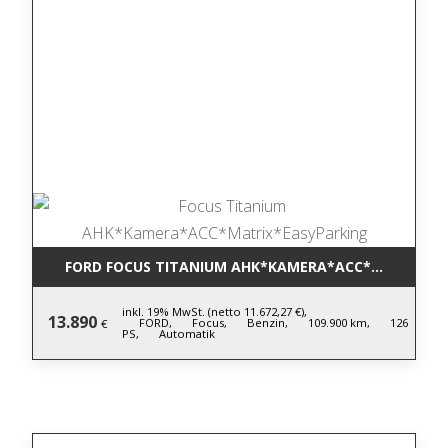
FORD FOCUS TITANIUM AHK*KAMERA*ACC*MATRIX*E
inkl. 19% MwSt. (netto 11.672,27 €),
13.890
FORD,
Focus,
Benzin,
109.900 km,
126
€
PS,
Automatik