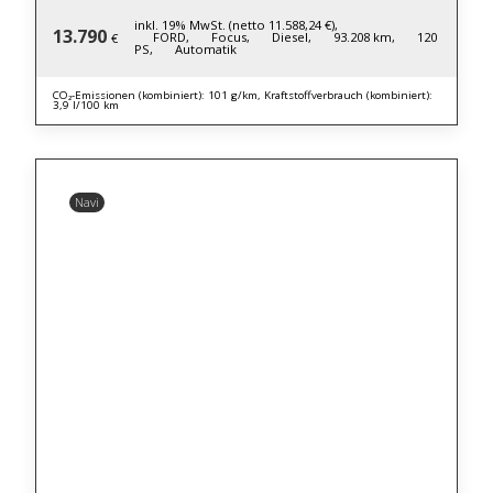
inkl. 19% MwSt. (netto 11.588,24 €),
13.790
FORD,
Focus,
Diesel,
93.208 km,
120
€
PS,
Automatik
CO₂-Emissionen (kombiniert): 101 g/km, Kraftstoffverbrauch (kombiniert):
3,9 l/100 km
Navi