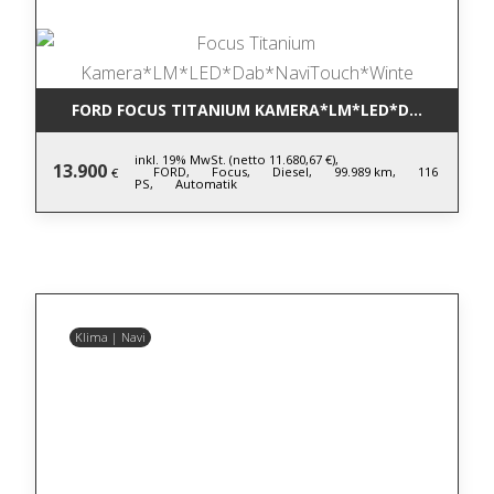
FORD FOCUS TITANIUM KAMERA*LM*LED*DAB*NAVIT
inkl. 19% MwSt. (netto 11.680,67 €),
13.900
FORD,
Focus,
Diesel,
99.989 km,
116
€
PS,
Automatik
Klima | Navi