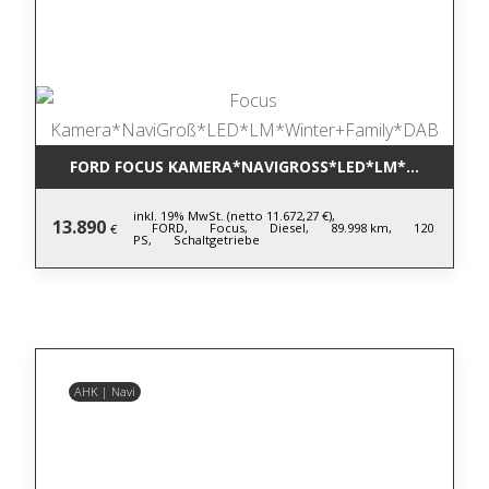
FORD FOCUS KAMERA*NAVIGROSS*LED*LM*WINTER+F
inkl. 19% MwSt. (netto 11.672,27 €),
13.890
FORD,
Focus,
Diesel,
89.998 km,
120
€
PS,
Schaltgetriebe
AHK | Navi