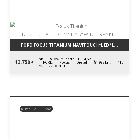
FORD FOCUS TITANIUM NAVITOUCH*LED*LM*DAB*W
inkl. 19% MwSt. (netto 11.554,62 €),
13.750
FORD,
Focus,
Diesel,
84.998 km,
116
€
PS,
Automatik
Klima | AHK | Navi