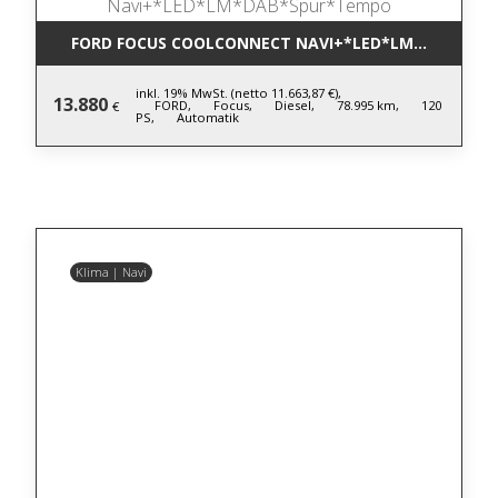
FORD FOCUS COOLCONNECT NAVI+*LED*LM*DAB*SP
inkl. 19% MwSt. (netto 11.663,87 €),
13.880
FORD,
Focus,
Diesel,
78.995 km,
120
€
PS,
Automatik
Klima | Navi