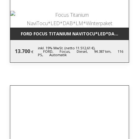
FORD FOCUS TITANIUM NAVITOCU*LED*DAB*LM*WIN
inkl. 19% MwSt. (netto 11.512,61 €),
13.700
FORD,
Focus,
Diesel,
94.387 km,
116
€
PS,
Automatik