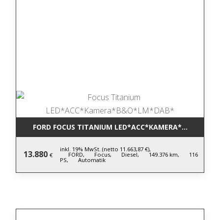
FORD FOCUS TITANIUM LED*ACC*KAMERA*B&O*LM*D
inkl. 19% MwSt. (netto 11.663,87 €),
13.880
FORD,
Focus,
Diesel,
149.376 km,
116
€
PS,
Automatik