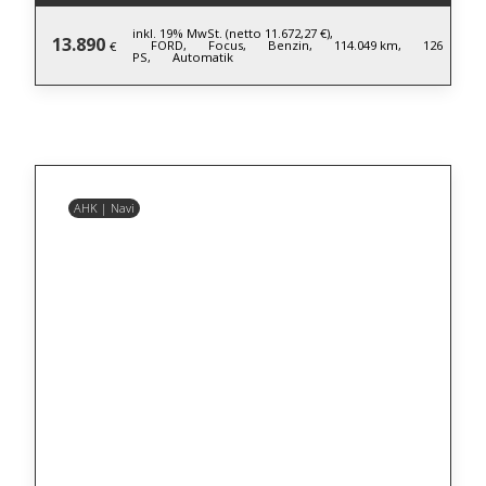
inkl. 19% MwSt. (netto 11.672,27 €),
13.890
FORD,
Focus,
Benzin,
114.049 km,
126
€
PS,
Automatik
AHK | Navi