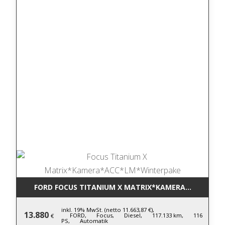
FORD FOCUS TITANIUM X MATRIX*KAMERA*ACC*LM*
inkl. 19% MwSt. (netto 11.663,87 €),
13.880
FORD,
Focus,
Diesel,
117.133 km,
116
€
PS,
Automatik