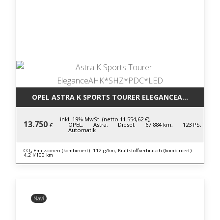
OPEL ASTRA K SPORTS TOURER ELEGANCEAHK*SHZ*P
inkl. 19% MwSt. (netto 11.554,62 €),
13.750
OPEL,
Astra,
Diesel,
67.884 km,
123 PS,
€
Automatik
CO₂-Emissionen (kombiniert): 112 g/km, Kraftstoffverbrauch (kombiniert):
4,2 l/100 km
Navi