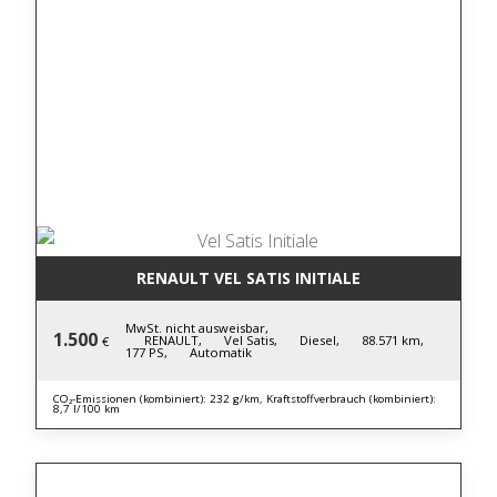
RENAULT VEL SATIS INITIALE
MwSt. nicht ausweisbar,
1.500
RENAULT,
Vel Satis,
Diesel,
88.571 km,
€
177 PS,
Automatik
CO₂-Emissionen (kombiniert): 232 g/km, Kraftstoffverbrauch (kombiniert):
8,7 l/100 km