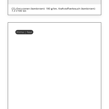
CO₂-Emissionen (kombiniert): 190 g/km, Kraftstoffverbrauch (kombiniert):
7,3 l/100 km
Klima | Navi