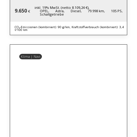
inkl. 19% MwSt. (netto 8.109,24 €),
9.650
OPEL,
Astra,
Diesel,
79.998 km,
105 PS,
€
Schaltgetriebe
CO₂-Emissionen (kombiniert): 90 g/km, Kraftstoffverbrauch (kombiniert): 3,4
l/100 km
Klima | Navi