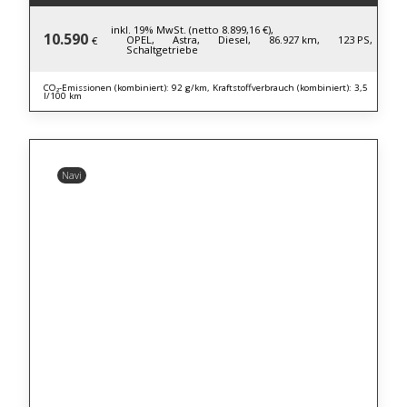
inkl. 19% MwSt. (netto 8.899,16 €),
10.590
OPEL,
Astra,
Diesel,
86.927 km,
123 PS,
€
Schaltgetriebe
CO₂-Emissionen (kombiniert): 92 g/km, Kraftstoffverbrauch (kombiniert): 3,5
l/100 km
Navi