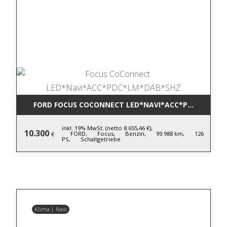
FORD FOCUS COCONNECT LED*NAVI*ACC*PDC*LM*DA
inkl. 19% MwSt. (netto 8.655,46 €),
10.300
FORD,
Focus,
Benzin,
99.988 km,
126
€
PS,
Schaltgetriebe
Klima | Navi