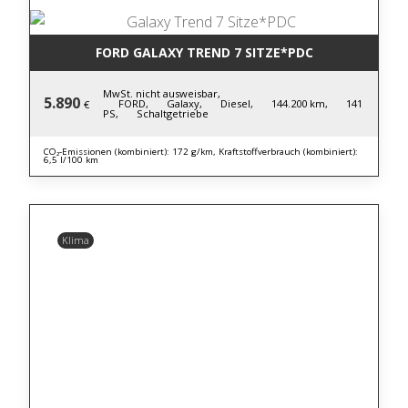
FORD GALAXY TREND 7 SITZE*PDC
MwSt. nicht ausweisbar,
5.890
FORD,
Galaxy,
Diesel,
144.200 km,
141
€
PS,
Schaltgetriebe
CO₂-Emissionen (kombiniert): 172 g/km, Kraftstoffverbrauch (kombiniert):
6,5 l/100 km
Klima