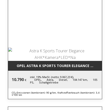
OPEL ASTRA K SPORTS TOURER ELEGANCE AHK*KAM
inkl. 19% MwSt. (netto 9.067,23 €),
10.790
OPEL,
Astra,
Diesel,
104.147 km,
105
€
PS,
Schaltgetriebe
CO₂-Emissionen (kombiniert): 90 g/km, Kraftstoffverbrauch (kombiniert): 3,4
l/100 km