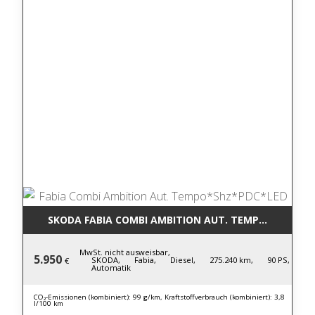
SKODA FABIA COMBI AMBITION AUT. TEMPO*SHZ*PD
MwSt. nicht ausweisbar,
5.950
SKODA,
Fabia,
Diesel,
275.240 km,
90 PS,
€
Automatik
CO₂-Emissionen (kombiniert): 99 g/km, Kraftstoffverbrauch (kombiniert): 3,8
l/100 km