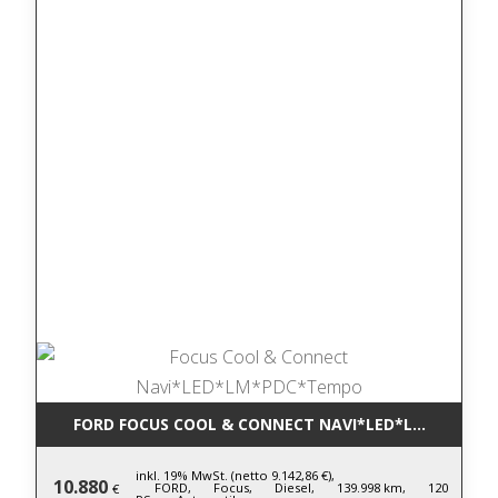
FORD FOCUS COOL & CONNECT NAVI*LED*LM*PDC*T
inkl. 19% MwSt. (netto 9.142,86 €),
10.880
FORD,
Focus,
Diesel,
139.998 km,
120
€