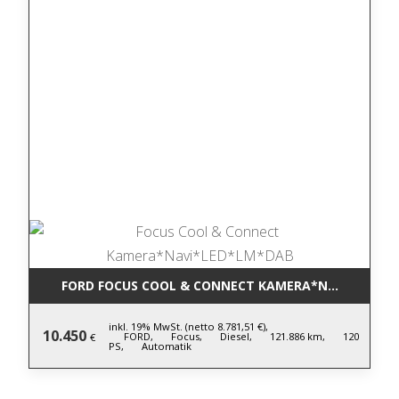
FORD FOCUS COOL & CONNECT KAMERA*NAVI*LED*L
inkl. 19% MwSt. (netto 8.781,51 €),
10.450
FORD,
Focus,
Diesel,
121.886 km,
120
€
PS,
Automatik