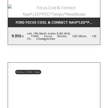
FORD FOCUS COOL & CONNECT NAVI*LED*PDC*TEM
inkl. 19% MwSt. (netto 8.361,34 €),
9.950
FORD,
Focus,
Benzin,
128.128 km,
126
€
PS,
Schaltgetriebe
Klima | AHK | Navi