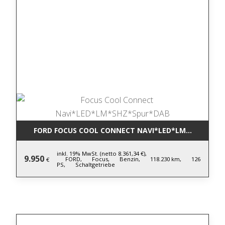
FORD FOCUS COOL CONNECT NAVI*LED*LM*SHZ*SPU
inkl. 19% MwSt. (netto 8.361,34 €),
9.950
FORD,
Focus,
Benzin,
118.230 km,
126
€
PS,
Schaltgetriebe