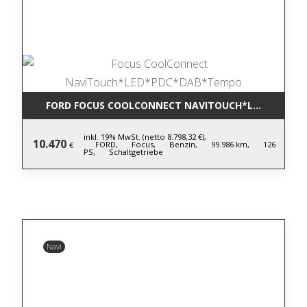
FORD FOCUS COOLCONNECT NAVITOUCH*LED*PDC*D
inkl. 19% MwSt. (netto 8.798,32 €),
10.470
FORD,
Focus,
Benzin,
99.986 km,
126
€
PS,
Schaltgetriebe
Navi