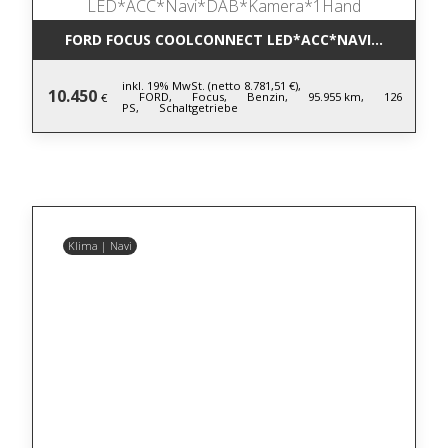
FORD FOCUS COOLCONNECT LED*ACC*NAVI*DAB*KA
inkl. 19% MwSt. (netto 8.781,51 €),
10.450
FORD,
Focus,
Benzin,
95.955 km,
126
€
PS,
Schaltgetriebe
Klima | Navi