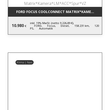
FORD FOCUS COOLCONNECT MATRIX*KAMERA*LM*AC
inkl. 19% MwSt. (netto 9.226,89 €),
10.980
FORD,
Focus,
Diesel,
158.231 km,
120
€
PS,
Automatik
Klima | Navi