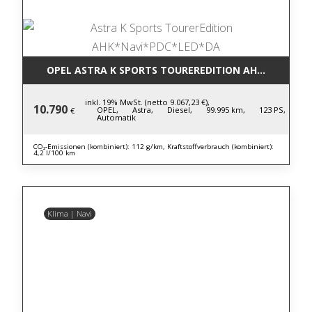
OPEL ASTRA K SPORTS TOUREREDITION AHK*NAVI*P
inkl. 19% MwSt. (netto 9.067,23 €),
10.790
OPEL,
Astra,
Diesel,
99.995 km,
123 PS,
€
Automatik
CO₂-Emissionen (kombiniert): 112 g/km, Kraftstoffverbrauch (kombiniert):
4,2 l/100 km
Klima | Navi