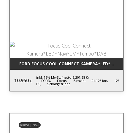
FORD FOCUS COOL CONNECT KAMERA*LED*NAVI*LM
inkl. 19% MwSt. (netto 9.201,68 €),
10.950
FORD,
Focus,
Benzin,
91.123 km,
126
€
PS,
Schaltgetriebe
Klima | Navi