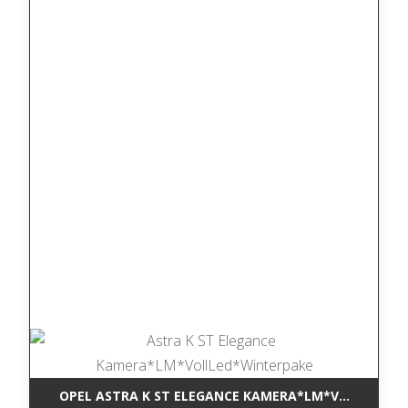
OPEL ASTRA K ST ELEGANCE KAMERA*LM*VOLLLED*W