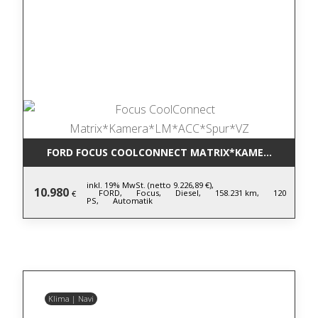
FORD FOCUS COOLCONNECT MATRIX*KAMERA*LM*AC
inkl. 19% MwSt. (netto 9.226,89 €),
10.980
FORD,
Focus,
Diesel,
158.231 km,
120
€
PS,
Automatik
Klima | Navi