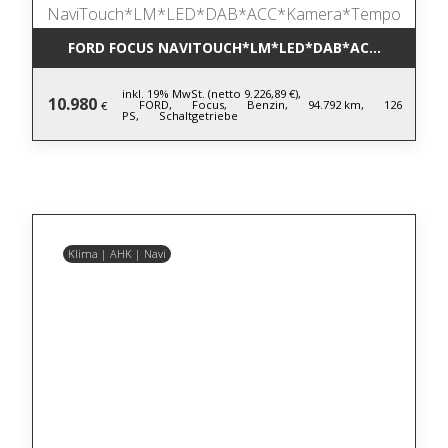
FORD FOCUS NAVITOUCH*LM*LED*DAB*ACC*KAMER
inkl. 19% MwSt. (netto 9.226,89 €),
10.980
FORD,
Focus,
Benzin,
94.792 km,
126
€
PS,
Schaltgetriebe
Klima | AHK | Navi