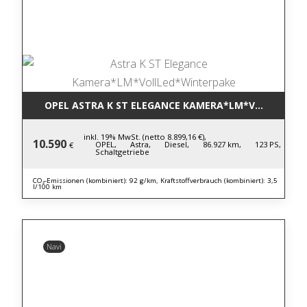
OPEL ASTRA K ST ELEGANCE KAMERA*LM*VOLLLED*W
inkl. 19% MwSt. (netto 8.899,16 €),
10.590
OPEL,
Astra,
Diesel,
86.927 km,
123 PS,
€
Schaltgetriebe
CO₂-Emissionen (kombiniert): 92 g/km, Kraftstoffverbrauch (kombiniert): 3,5
l/100 km
Navi