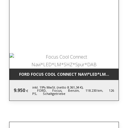
FORD FOCUS COOL CONNECT NAVI*LED*LM*SHZ*SPU
inkl. 19% MwSt. (netto 8.361,34 €),
9.950
FORD,
Focus,
Benzin,
118.230 km,
126
€
PS,
Schaltgetriebe