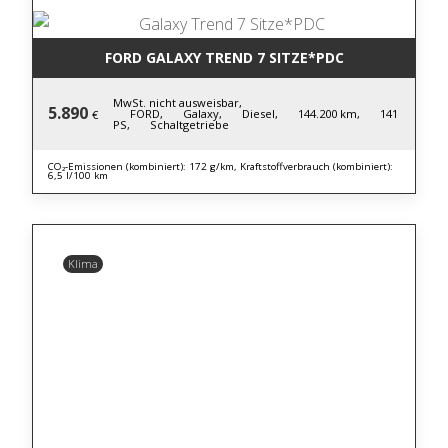
FORD GALAXY TREND 7 SITZE*PDC
MwSt. nicht ausweisbar,
5.890
FORD,
Galaxy,
Diesel,
144.200 km,
141
€
PS,
Schaltgetriebe
CO₂-Emissionen (kombiniert): 172 g/km, Kraftstoffverbrauch (kombiniert):
6,5 l/100 km
Klima