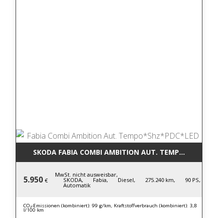
SKODA FABIA COMBI AMBITION AUT. TEMPO*SHZ*PD
MwSt. nicht ausweisbar,
5.950
SKODA,
Fabia,
Diesel,
275.240 km,
90 PS,
€
Automatik
CO₂-Emissionen (kombiniert): 99 g/km, Kraftstoffverbrauch (kombiniert): 3,8
l/100 km