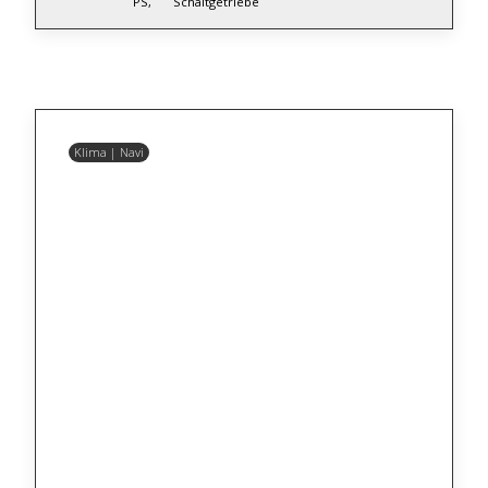
PS,
Schaltgetriebe
Klima | Navi