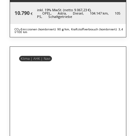
inkl. 19% MwSt. (netto 9.067,23 €),
10.790
OPEL,
Astra,
Diesel,
104.147 km,
105
€
PS,
Schaltgetriebe
CO₂-Emissionen (kombiniert): 90 g/km, Kraftstoffverbrauch (kombiniert): 3,4
l/100 km
Klima | AHK | Navi