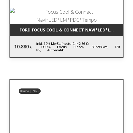
FORD FOCUS COOL & CONNECT NAVI*LED*LM*PDC*T
inkl. 19% MwSt. (netto 9.142,86 €),
10.880
FORD,
Focus,
Diesel,
139.998 km,
120
€
PS,
Automatik
Klima | Navi