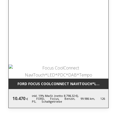
FORD FOCUS COOLCONNECT NAVITOUCH*LED*PDC*D
inkl. 19% MwSt. (netto 8.798,32 €),
10.470
FORD,
Focus,
Benzin,
99.986 km,
126
€
PS,
Schaltgetriebe