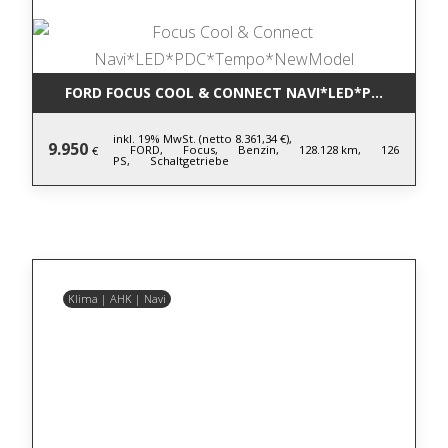
FORD FOCUS COOL & CONNECT NAVI*LED*PDC*TEM
inkl. 19% MwSt. (netto 8.361,34 €),
9.950
FORD,
Focus,
Benzin,
128.128 km,
126
€
PS,
Schaltgetriebe
Klima | AHK | Navi