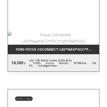
FORD FOCUS COCONNECT LED*NAVI*ACC*PDC*LM*DA
inkl. 19% MwSt. (netto 8.655,46 €),
10.300
FORD,
Focus,
Benzin,
99.988 km,
126
€
PS,
Schaltgetriebe
Klima | Navi