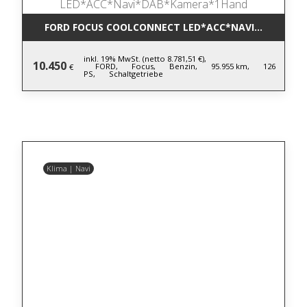
FORD FOCUS COOLCONNECT LED*ACC*NAVI*DAB*KA
inkl. 19% MwSt. (netto 8.781,51 €),
10.450
FORD,
Focus,
Benzin,
95.955 km,
126
€
PS,
Schaltgetriebe
Klima | Navi