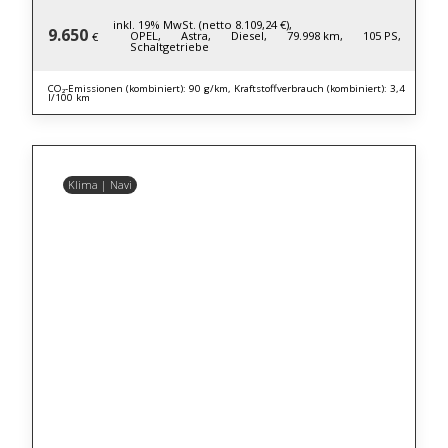
inkl. 19% MwSt. (netto 8.109,24 €),
9.650
OPEL,
Astra,
Diesel,
79.998 km,
105 PS,
€
Schaltgetriebe
CO₂-Emissionen (kombiniert): 90 g/km, Kraftstoffverbrauch (kombiniert): 3,4
l/100 km
Klima | Navi