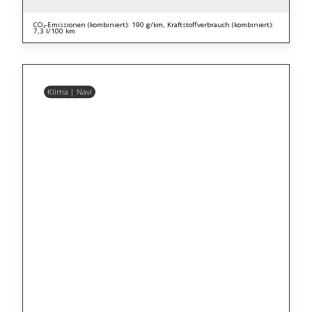
CO₂-Emissionen (kombiniert): 190 g/km, Kraftstoffverbrauch (kombiniert):
7,3 l/100 km
Klima | Navi