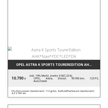
OPEL ASTRA K SPORTS TOUREREDITION AHK*NAVI*P
inkl. 19% MwSt. (netto 9.067,23 €),
10.790
OPEL,
Astra,
Diesel,
99.995 km,
123 PS,
€
Automatik
CO₂-Emissionen (kombiniert): 112 g/km, Kraftstoffverbrauch (kombiniert):
4,2 l/100 km