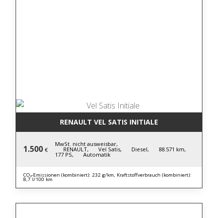
RENAULT VEL SATIS INITIALE
MwSt. nicht ausweisbar,
1.500
RENAULT,
Vel Satis,
Diesel,
88.571 km,
€
177 PS,
Automatik
CO₂-Emissionen (kombiniert): 232 g/km, Kraftstoffverbrauch (kombiniert):
8,7 l/100 km