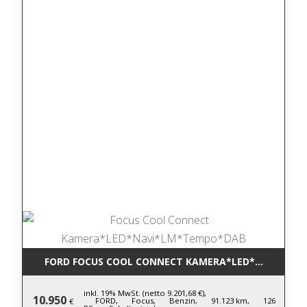
FORD FOCUS COOL CONNECT KAMERA*LED*NAVI*LM
inkl. 19% MwSt. (netto 9.201,68 €),
10.950
FORD,
Focus,
Benzin,
91.123 km,
126
€