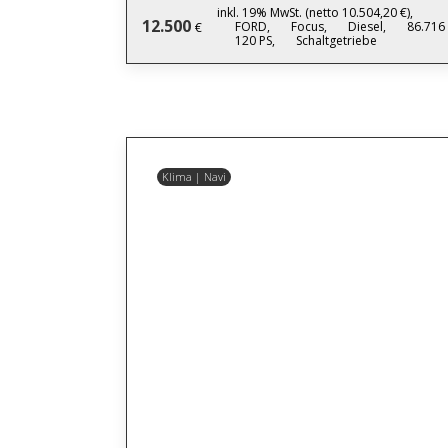
inkl. 19% MwSt. (netto 10.504,20 €),
12.500
FORD,
Focus,
Diesel,
86.716
€
120 PS,
Schaltgetriebe
Klima | Navi