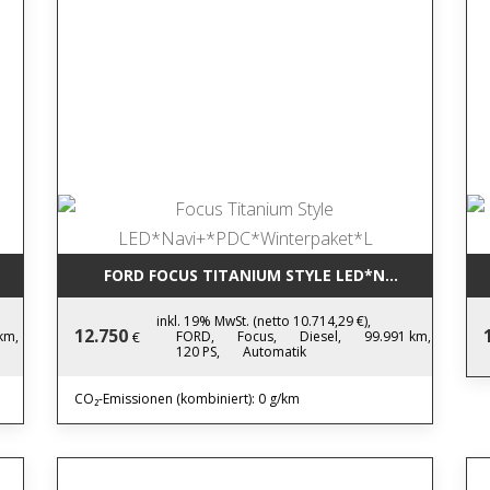
SS LM*LED*NAVI*PDC*S
FORD FOCUS TITANIUM STYLE LED*NAVI+*PDC*W
inkl. 19% MwSt. (netto 10.714,29 €),
12.750
km,
FORD,
Focus,
Diesel,
99.991 km,
€
120 PS,
Automatik
CO₂-Emissionen (kombiniert): 0 g/km