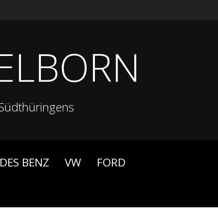
ELBORN
Südthüringens
DES BENZ
VW
FORD