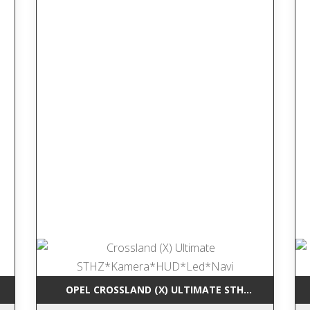
TOUCH*ACC*LM*MATRIX
OPEL CROSSLAND (X) ULTIMATE STHZ*KAMERA*H