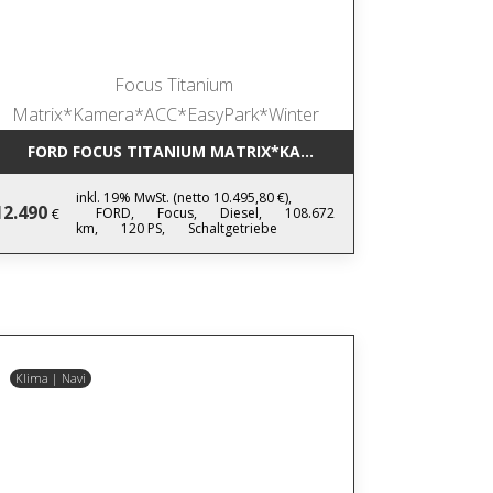
NEN*NAVITOUCH
FORD FOCUS TITANIUM MATRIX*KAMERA*ACC*EASYPARK*W
inkl. 19% MwSt. (netto 10.495,80 €),
12.490
FORD,
Focus,
Diesel,
108.672
€
km,
120 PS,
Schaltgetriebe
Klima | Navi