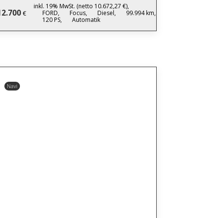
inkl. 19% MwSt. (netto 10.672,27 €),
12.700
FORD,
Focus,
Diesel,
99.994 km,
€
120 PS,
Automatik
Navi