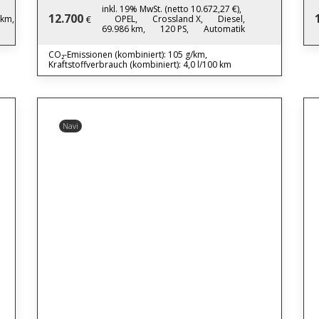
inkl. 19% MwSt. (netto 10.672,27 €),
12.700
 km,
OPEL,
Crossland X,
Diesel,
€
69.986 km,
120 PS,
Automatik
CO₂-Emissionen (kombiniert): 105 g/km,
Kraftstoffverbrauch (kombiniert): 4,0 l/100 km
Navi