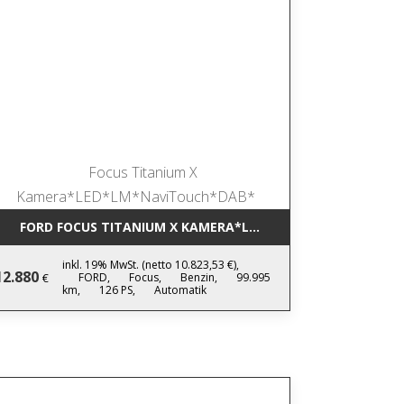
INTERPAKET*L
FORD FOCUS TITANIUM X KAMERA*LED*LM*NAVITOUCH*DA
inkl. 19% MwSt. (netto 10.823,53 €),
12.880
FORD,
Focus,
Benzin,
99.995
€
km,
126 PS,
Automatik