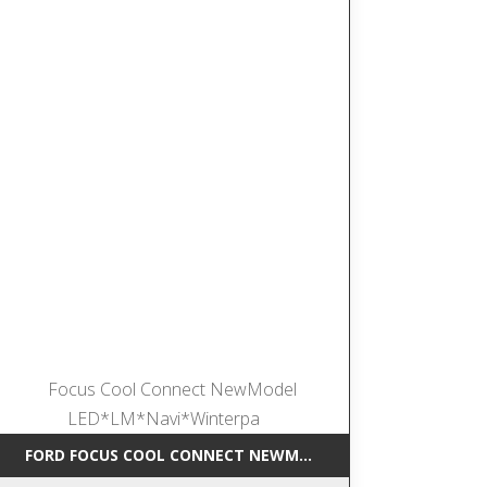
UD*LED*NAVI
FORD FOCUS COOL CONNECT NEWMODEL LED*LM*NAVI*WI