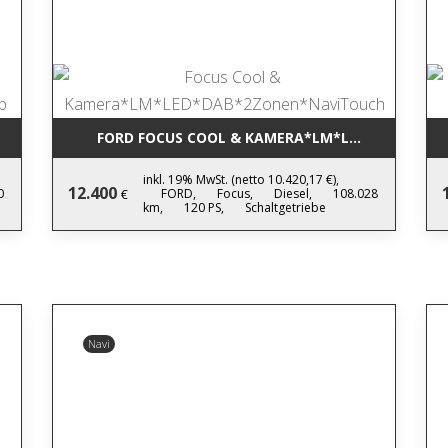
*17*AHK*KAMERA*WINTERP
FORD FOCUS COOL & KAMERA*LM*LED*DAB*2ZO
inkl. 19% MwSt. (netto 10.420,17 €),
12.400
0
FORD,
Focus,
Diesel,
108.028
€
km,
120 PS,
Schaltgetriebe
Navi